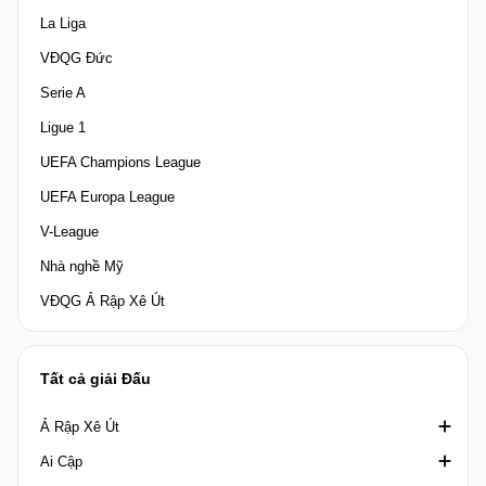
La Liga
VĐQG Đức
Serie A
Ligue 1
UEFA Champions League
UEFA Europa League
V-League
Nhà nghề Mỹ
VĐQG Ả Rập Xê Út
Tất cả giải Đấu
Ả Rập Xê Út
Ai Cập
Crown Prince Cup Saudi Arabia