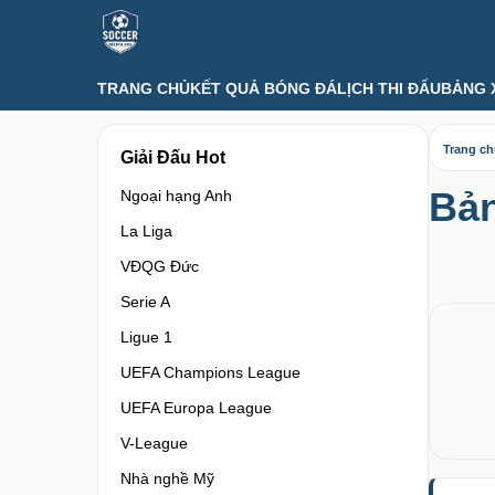
TRANG CHỦ
KẾT QUẢ BÓNG ĐÁ
LỊCH THI ĐẤU
BẢNG 
Trang c
Giải Đấu Hot
Bản
Ngoại hạng Anh
La Liga
VĐQG Đức
Serie A
Ligue 1
UEFA Champions League
UEFA Europa League
V-League
Nhà nghề Mỹ