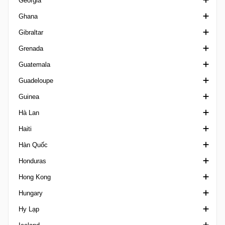
Georgia
Cearense 2
Concacaf Women's World Cup Qualifiers
Oberliga
Hạng nhất Gambia
Ghana
Cearense 3
Copa Centroamericana
Siêu Cúp Đức
VĐQG Georgia
Gibraltar
Cearense U20
Regionalliga Germany
David Kipiani Cup
Cúp Quốc gia Ghana
Grenada
Copa Alagoas
Supercup der Frauen
Erovnuli Liga 2
Ngoại hạng Ghana
Ngoại hạng Gibraltar
Guatemala
Copa do Brasil
U19 Bundesliga
Siêu Cúp Georgia
Siêu Cúp Ghana
Siêu Cúp Gibraltar
Ngoại hạng Grenada
Guadeloupe
Copa do Brasil U17
Liga 3 Georgia
Rock Cup
VĐQG Guatemala
Guinea
Copa do Brasil U20
Primera Division Guatemala
Division d'Honneur
Hà Lan
Copa do Nordeste
VĐQG Guinea
Haiti
Copa Espírito Santo
Derde Divisie
Hàn Quốc
Copa Fares Lopes
VĐQG Hà Lan
Ligue Haitienne Haiti
Honduras
Copa Gaucha
Eerste Divisie
K League 1
Hong Kong
Copa Grao Para
Eredivisie Women
K League 2
VĐQG Honduras
Hungary
Copa Paulista
KNVB Beker Netherlands
K League Cup
FA Cup Hong Kong
Hy Lạp
Copa Rio
Siêu Cúp Hà Lan
Cúp Quốc Gia Hàn Quốc
Ngoại hạng Hong Kong
VĐQG Hungary