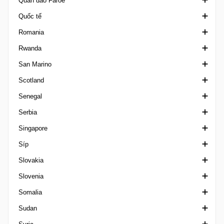
Quần đảo Faroe
Siêu Cúp Brazil
Copa Peru
League Cup Finland
Ligue 1
PFL
Emir Cup Qatar
Quốc tế
Sul-Matogrossense
Supercopa Peru
VĐQG Phần Lan
Ligue 2 France
Qatar Cup
1. Deild Faroe Islands
Romania
Tocantinense
Suomen Cup
National 1
VĐQG Qatar
Ngoại hạng Faroe
Cúp Vô địch Châu Á
Rwanda
Ykkonen
National 2
QFA Cup
Siêu Cúp Faroe
Algarve Cup
Cupa Romaniei
San Marino
Ykkoscup Finland
National 3
Second Division
Logmanssteypid
Arab Club Champions Cup
VĐQG Romania
VĐQG Rwanda
Scotland
Ykkosliiga
Premiere Ligue
Stars League
Arab Cup
Liga 1 Feminin
VĐQG San Marino
Senegal
Trophée des Champions
Cúp bóng đá châu Phi
Liga II
Coppa Titano
Challenge Cup Scotland
Serbia
CAC Games
Liga III
Super Cup San Marino
Championship Scotland
Ligue 1 Senegal
Singapore
Campeones Cup
Supercupa
Highland / Lowland
Cup Serbia
Síp
Caribbean Cup
League Cup Scotland
Prva Liga
Cup Singapore
Slovakia
Giao hữu câu lạc bộ
League One Scotland
VĐQG Serbia
VĐQG Singapore
Hạng nhất Síp
Slovenia
China Cup
Ngoại hạng Scotland
Srpska Liga
League Cup Singapore
Hạng nhì Síp
VĐQG Slovakia
Somalia
Club Friendlies Women
League Two Scotland
Hạng ba Síp
2. liga Slovakia
1. SNL
Sudan
CONMEBOL/UEFA Finalissima
Scottish Cup
Siêu Cup Síp
3. liga Slovakia
2. SNL
hạng Nhất Somalia