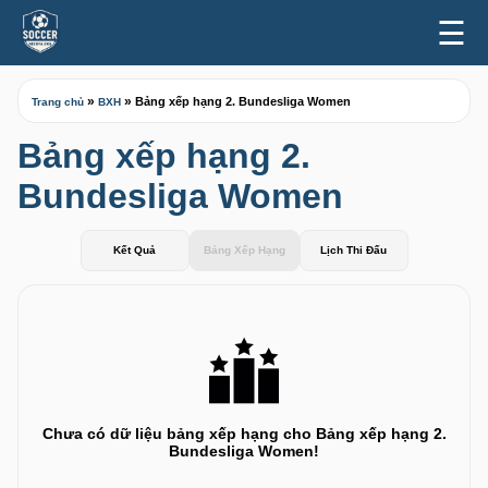
☰
»
»
Bảng xếp hạng 2. Bundesliga Women
Trang chủ
BXH
Bảng xếp hạng 2.
Bundesliga Women
Kết Quả
Bảng Xếp Hạng
Lịch Thi Đấu
Chưa có dữ liệu bảng xếp hạng cho Bảng xếp hạng 2.
Bundesliga Women!