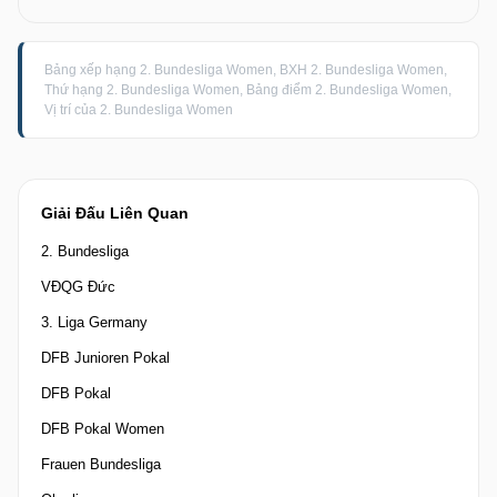
Bảng xếp hạng 2. Bundesliga Women, BXH 2. Bundesliga Women,
Thứ hạng 2. Bundesliga Women, Bảng điểm 2. Bundesliga Women,
Vị trí của 2. Bundesliga Women
Giải Đấu Liên Quan
2. Bundesliga
VĐQG Đức
3. Liga Germany
DFB Junioren Pokal
DFB Pokal
DFB Pokal Women
Frauen Bundesliga