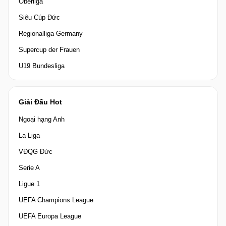
Oberliga
Siêu Cúp Đức
Regionalliga Germany
Supercup der Frauen
U19 Bundesliga
Giải Đấu Hot
Ngoại hạng Anh
La Liga
VĐQG Đức
Serie A
Ligue 1
UEFA Champions League
UEFA Europa League