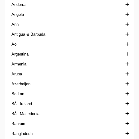
Andorra
Siêu Cúp Ả Rập Xê Út
Second Division A
Cup Albania
Coupe Nationale
AIFF Super Cup India
Angola
Siêu Cúp Ai Cập
Super Cup Albania
VĐQG Algeria
Calcutta Premier Division
VĐQG Andorra
Anh
VĐQG Albania
Ligue 2 Algeria
I-League
2a Divisio
Girabola
Antigua & Barbuda
Reserve League Algeria
I-League 2 India
Copa Constitucio
Hạng Nhất Anh
Áo
Super Cup Algeria
VĐQG Ấn Độ
Super Cup Andorra
Siêu cúp Anh
VĐQG Antigua & Barbuda
Argentina
Santosh Trophy India
Cúp Liên đoàn
Giải hạng hai Áo
Armenia
FA Cup
VĐQG Áo
Cúp quốc gia Argentina
Aruba
FA Trophy England
Cúp Bóng đá Áo
Cúp Siêu giải đấu
Cup Armenia
Azerbaijan
FA Women's League Cup
Frauenliga
VĐQG Argentina, Torneo Betano
Ngoại hạng Armenia
Division di Honor
Ba Lan
FA Youth Cup
Landesliga
Prim B Metro Argentina
Super Cup Armenia
Cúp Bóng đá Azerbaijan
Bắc Ireland
League Cup England
Regionalliga Austria
Primera C
First League Armenia
Ngoại hạng Azerbaijan
Central Youth League
Bắc Macedonia
League One England
Primera D
Birinci Dasta
VĐQG Ba Lan
Championship Northern Ireland
Bahrain
League Two England
Giải hạng nhì Argentina
Cup Poland
Charity Shield
VĐQG Bắc Macedonia
Bangladesh
National League England
Super Copa Argentina
Ekstraliga Women
Irish Cup
Cup North Macedonia
Cúp Nhà vua Bahrain