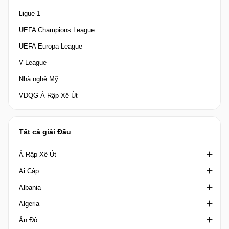
Ligue 1
UEFA Champions League
UEFA Europa League
V-League
Nhà nghề Mỹ
VĐQG Ả Rập Xê Út
Tất cả giải Đấu
Ả Rập Xê Út
Ai Cập
Crown Prince Cup Saudi Arabia
Albania
Division 1 Saudi Arabia
Cúp quốc gia Ai Cập
Algeria
King's Cup Saudi Arabia
Cúp Liên đoàn Ai Cập
1st Division Albania
Ấn Độ
VĐQG Ả Rập Xê Út
Ngoại hạng Ai Cập
2nd Division
Coupe de la Ligue Algeria