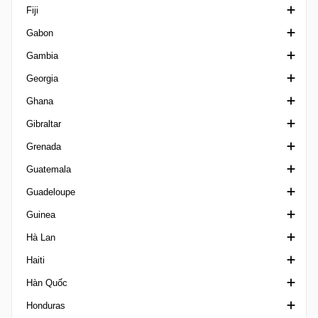
Fiji
Catarinense 3
CAFA Nations Cup
UEFA Women's Championship
COSAFA U20 Championship
Concacaf Women's U17
Kvindeliga
DFB Pokal
VĐQG Estonia
Ngoại hạng Ethiopia
Gabon
Catarinense U20
EAFF E-1 Football Championship
UEFA Women's Championship Qualification
Concacaf Women's U20
DFB Pokal Women
Esiliiga B
VĐQG Fiji
Gambia
Cearense 1
EAFF Football Championship Qualification
UEFA Women's Nations League
Concacaf Women's U20 Qualification
Frauen Bundesliga
VĐQG Gabon
Georgia
Cearense 2
Concacaf Women's World Cup Qualifiers
Oberliga
Hạng nhất Gambia
Ghana
Cearense 3
Copa Centroamericana
Siêu Cúp Đức
VĐQG Georgia
Gibraltar
Cearense U20
Regionalliga Germany
David Kipiani Cup
Cúp Quốc gia Ghana
Grenada
Copa Alagoas
Supercup der Frauen
Erovnuli Liga 2
Ngoại hạng Ghana
Ngoại hạng Gibraltar
Guatemala
Copa do Brasil
U19 Bundesliga
Siêu Cúp Georgia
Siêu Cúp Ghana
Siêu Cúp Gibraltar
Ngoại hạng Grenada
Guadeloupe
Copa do Brasil U17
Liga 3 Georgia
Rock Cup
VĐQG Guatemala
Guinea
Copa do Brasil U20
Primera Division Guatemala
Division d'Honneur
Hà Lan
Copa do Nordeste
VĐQG Guinea
Haiti
Copa Espírito Santo
Derde Divisie
Hàn Quốc
Copa Fares Lopes
VĐQG Hà Lan
Ligue Haitienne Haiti
Honduras
Copa Gaucha
Eerste Divisie
K League 1