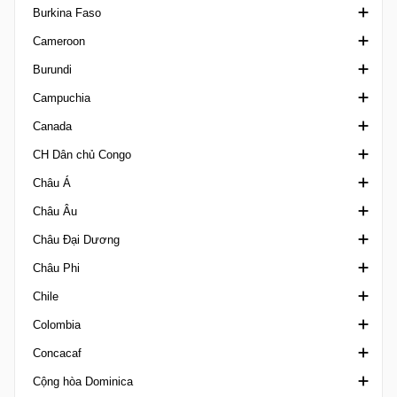
Burkina Faso
Super Cup Belgium
Liga Revelacao U23
Alagoano 1
Cúp Bóng đá Bulgaria
Cameroon
Super League Belgium
Siêu Cúp Bồ Đào Nha
Alagoano 2
Hạng Nhất Bulgaria
Ligue 1 Burkina Faso
Burundi
Third Amateur Division
Segunda Liga
Alagoano U20
Hạng Nhì Bulgaria
VĐQG Cameroon
Campuchia
Taca da Liga
Amapaense Brazil
Hạng Ba Bulgaria
Siêu Cúp Cameroon
Ligue A
Canada
Taca de Portugal
Amazonense 1
Super Cup Bulgaria
Elite Two
Ngoại hạng Campuchia
CH Dân chủ Congo
Taca Revelacao U23
Amazonense 2
Hun Sen Cup
Ngoại hạng Canada
Châu Á
Baiano 1
Canadian Championship
Ligue 1 Congo DR
Châu Âu
Baiano 2
Canadian Soccer League
AFC Challenge Cup
Châu Đại Dương
Baiano U20
League 1 Ontario
AFC Challenge League
U20 Elite League
Châu Phi
Brasileiro de Aspirantes
Northern Super League
AFC Champions League Elite
UEFA Champions League
OFC Champions League
Chile
Brasileiro Feminino A1
PCSL
AFC Champions League Two
UEFA Conference League
OFC Nations Cup
Africa Cup of Nations Qualification
Colombia
Brasileiro U17
AFC U17 Asian Cup
UEFA Europa League
OFC U19 Championship
Africa U20 Cup of Nations
Cúp Chile
Concacaf
Brasileiro U20 A
AFC U17 Asian Cup Qualification
UEFA European Championship
Africa U23 Cup of Nations Qualification
Hạng Nhì Chile
Cúp Colombia
Cộng hòa Dominica
Nữ VĐQG Brazil
AFC U17 Women's Asian Cup
UEFA European Championship Qualifiers
African Football League
VĐQG Chile
VĐQG Colombia
Concacaf Caribbean Club Shield