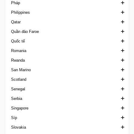
Pháp
hạng 3 Brazil
USL W League
Division Intermedia
Copa Inca
Kakkonen
Philippines
hạng 4 Brazil
WPSL
Supercopa Paraguay
Hạng Nhất Peru
Kakkosen Cup
Cúp Quốc gia Pháp
Qatar
Sergipano U20
Hạng 2 Peru
Kansallinen Liiga
Cúp Liên đoàn Pháp
Copa Paulino Alcantara
Quần đảo Faroe
Siêu Cúp Brazil
Copa Peru
League Cup Finland
Ligue 1
PFL
Emir Cup Qatar
Quốc tế
Sul-Matogrossense
Supercopa Peru
VĐQG Phần Lan
Ligue 2 France
Qatar Cup
1. Deild Faroe Islands
Romania
Tocantinense
Suomen Cup
National 1
VĐQG Qatar
Ngoại hạng Faroe
Cúp Vô địch Châu Á
Rwanda
Ykkonen
National 2
QFA Cup
Siêu Cúp Faroe
Algarve Cup
Cupa Romaniei
San Marino
Ykkoscup Finland
National 3
Second Division
Logmanssteypid
Arab Club Champions Cup
VĐQG Romania
VĐQG Rwanda
Scotland
Ykkosliiga
Premiere Ligue
Stars League
Arab Cup
Liga 1 Feminin
VĐQG San Marino
Senegal
Trophée des Champions
Cúp bóng đá châu Phi
Liga II
Coppa Titano
Challenge Cup Scotland
Serbia
CAC Games
Liga III
Super Cup San Marino
Championship Scotland
Ligue 1 Senegal
Singapore
Campeones Cup
Supercupa
Highland / Lowland
Cup Serbia
Síp
Caribbean Cup
League Cup Scotland
Prva Liga
Cup Singapore
Slovakia
Giao hữu câu lạc bộ
League One Scotland
VĐQG Serbia
VĐQG Singapore
Hạng nhất Síp