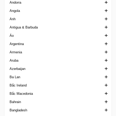
Andorra
Siêu Cúp Ả Rập Xê Út
Second Division A
Cup Albania
Coupe Nationale
AIFF Super Cup India
Angola
Siêu Cúp Ai Cập
Super Cup Albania
VĐQG Algeria
Calcutta Premier Division
VĐQG Andorra
Anh
VĐQG Albania
Ligue 2 Algeria
I-League
2a Divisio
Girabola
Antigua & Barbuda
Reserve League Algeria
I-League 2 India
Copa Constitucio
Hạng Nhất Anh
Áo
Super Cup Algeria
VĐQG Ấn Độ
Super Cup Andorra
Siêu cúp Anh
VĐQG Antigua & Barbuda
Argentina
Santosh Trophy India
Cúp Liên đoàn
Giải hạng hai Áo
Armenia
FA Cup
VĐQG Áo
Cúp quốc gia Argentina
Aruba
FA Trophy England
Cúp Bóng đá Áo
Cúp Siêu giải đấu
Cup Armenia
Azerbaijan
FA Women's League Cup
Frauenliga
VĐQG Argentina, Torneo Betano
Ngoại hạng Armenia
Division di Honor
Ba Lan
FA Youth Cup
Landesliga
Prim B Metro Argentina
Super Cup Armenia
Cúp Bóng đá Azerbaijan
Bắc Ireland
League Cup England
Regionalliga Austria
Primera C
First League Armenia
Ngoại hạng Azerbaijan
Central Youth League
Bắc Macedonia
League One England
Primera D
Birinci Dasta
VĐQG Ba Lan
Championship Northern Ireland
Bahrain
League Two England
Giải hạng nhì Argentina
Cup Poland
Charity Shield
VĐQG Bắc Macedonia
Bangladesh
National League England
Super Copa Argentina
Ekstraliga Women
Irish Cup
Cup North Macedonia
Cúp Nhà vua Bahrain