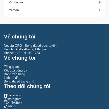
Zimbabwe
Southeast Asian Games
Northern Territory Premier League
Cup Quốc Gia Việt Nam
League Cup Wales
Campionato Primavera 2
Ngoại hạng Zambia
Yemen
The Atlantic Cup
NSW League One
Welsh Cup
Coppa Italia
Ngoại hạng Zimbabwe
Tipsport Malta Cup
Queensland NPL
Coppa Italia Primavera
Yemeni League
Tournoi Maurice Revello
Queensland Premier League
Coppa Italia Serie C
U20 Arab Championship
South Australia NPL Australia
Coppa Italia Serie D
Về chúng tôi
UAE-Qatar Super Shield
South Australia State League 1
Coppa Italia Women
Necofa ORG - Bóng đá số trực tuyến
UEFA/CONMEBOL Club Challenge
Tasmania Northern Championship
Serie A
Địa chỉ: Addis Ababa, Ethiopia
Phone: +251 91 110 1734
Về chúng tôi
WAFF Championship U23
Tasmania NPL
Serie A Women
Women's International Champions Cup
Tasmania Southern Championship
Serie B
Tổng quan
Kết quả bóng đá
Women's Olympic Qualifying Asia
Victoria NPL
Serie C
Bảng xếp hạng
Lịch thi đấu
Women's Olympic Qualifying CAF
Victoria PL 1
Siêu Cúp Ý
Bóng đá số trang chủ
Theo dõi chúng tôi
Women's WC Qualification Intercontinental Play-offs
Western Australia NPL
Serie D
Facebook
Youth Viareggio Cup
Western Australia State League 1
Super Cup Primavera
Instagram
X (Twitter)
Vòng loại Olympic Concacaf
Titkok