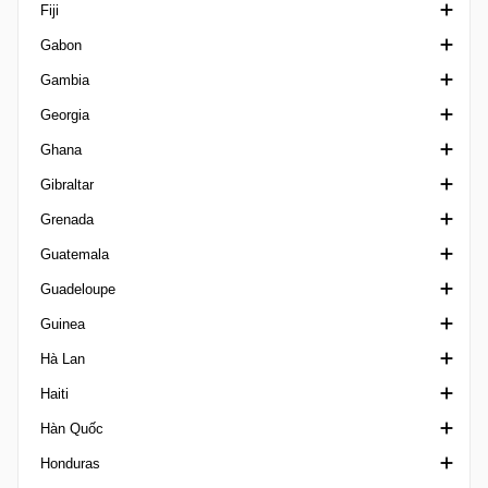
Fiji
Catarinense 3
CAFA Nations Cup
UEFA Women's Championship
COSAFA U20 Championship
Concacaf Women's U17
Kvindeliga
DFB Pokal
VĐQG Estonia
Ngoại hạng Ethiopia
Gabon
Catarinense U20
EAFF E-1 Football Championship
UEFA Women's Championship Qualification
Concacaf Women's U20
DFB Pokal Women
Esiliiga B
VĐQG Fiji
Gambia
Cearense 1
EAFF Football Championship Qualification
UEFA Women's Nations League
Concacaf Women's U20 Qualification
Frauen Bundesliga
VĐQG Gabon
Georgia
Cearense 2
Concacaf Women's World Cup Qualifiers
Oberliga
Hạng nhất Gambia
Ghana
Cearense 3
Copa Centroamericana
Siêu Cúp Đức
VĐQG Georgia
Gibraltar
Cearense U20
Regionalliga Germany
David Kipiani Cup
Cúp Quốc gia Ghana
Grenada
Copa Alagoas
Supercup der Frauen
Erovnuli Liga 2
Ngoại hạng Ghana
Ngoại hạng Gibraltar
Guatemala
Copa do Brasil
U19 Bundesliga
Siêu Cúp Georgia
Siêu Cúp Ghana
Siêu Cúp Gibraltar
Ngoại hạng Grenada
Guadeloupe
Copa do Brasil U17
Liga 3 Georgia
Rock Cup
VĐQG Guatemala
Guinea
Copa do Brasil U20
Primera Division Guatemala
Division d'Honneur
Hà Lan
Copa do Nordeste
VĐQG Guinea
Haiti
Copa Espírito Santo
Derde Divisie
Hàn Quốc
Copa Fares Lopes
VĐQG Hà Lan
Ligue Haitienne Haiti
Honduras
Copa Gaucha
Eerste Divisie
K League 1