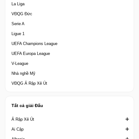
La Liga
VĐQG Đức
Serie A
Ligue 1
UEFA Champions League
UEFA Europa League
V-League
Nhà nghề Mỹ
VĐQG Ả Rập Xê Út
Tất cả giải Đấu
Ả Rập Xê Út
Ai Cập
Crown Prince Cup Saudi Arabia