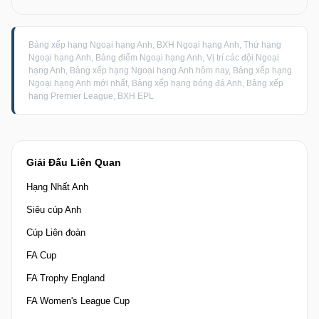
Bảng xếp hạng Ngoại hạng Anh, BXH Ngoại hạng Anh, Thứ hạng
Ngoại hạng Anh, Bảng điểm Ngoại hạng Anh, Vị trí các đội Ngoại
hạng Anh, Bảng xếp hạng Ngoại hạng Anh hôm nay, Bảng xếp hạng
Ngoại hạng Anh mới nhất, Bảng xếp hạng bóng đá Anh, Bảng xếp
hạng Premier League, BXH EPL
Giải Đấu Liên Quan
Hạng Nhất Anh
Siêu cúp Anh
Cúp Liên đoàn
FA Cup
FA Trophy England
FA Women's League Cup