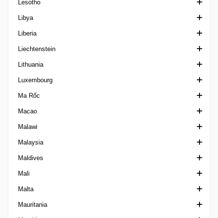
Lesotho
Mineiro 2
Emir Cup Kuwait
Siêu Cúp Latvia
Cup Lebanon
Libya
Mineiro 3
VĐQG Latvia
Ngoại hạng Lebanon
Ngoại hạng Lesotho
Liberia
Mineiro U20
Cup Latvia
Federation Cup Lebanon
Ngoại hạng Libya
Liechtenstein
Paraense A
LFA First Division
Lithuania
Paraense B1
Cup Liechtenstein
Luxembourg
Paraense B2
VĐQG Lithuania
Ma Rốc
Paraense U20
1 Lyga
VĐQG Luxembourg
Macao
Paraibano 1
Siêu Cúp Lithuania
Cup Luxembourg
VĐQG Ma Rốc
Malawi
Paraibano 2 Brazil
Cup Lithuania
Botola 2
VĐQG Macao
Malaysia
Paraibano U20
Cup Morocco
VĐQG Malawi
Maldives
Paranaense 1
FA Cup Malaysia
Mali
Paranaense 2
Malaysia Cup
VĐQG Maldives
Malta
Paranaense 3
Hạng nhất Malaysia
Ngoại hạng Mali
Mauritania
Paranaense U20
MFL Cup
Challenge Cup Malta