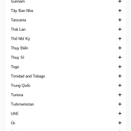
Surinam
FIFA Confederations Cup
VĐQG Tajikistan
Tây Ban Nha
FIFA U17 Women's World Cup
Suriname Major League
Tanzania
Giao hữu
Cúp Nhà vua Tây Ban Nha
Thái Lan
FIFA U20 Women's World Cup
Copa Federacion
Ligi kuu Bara
Thổ Nhĩ Kỳ
Friendlies Women
La Liga
FA Cup Thailand
Thụy Điển
Gulf Cup of Nations
Primera Division Femenina
League Cup Thailand
1. Lig
Thụy Sĩ
International Champions Cup
Primera Division RFEF
VĐQG Thái Lan
2. Lig
VĐQG Thụy Điển
Togo
Islamic Solidarity Games
Segunda Division Spain
Thai Champions Cup
3. Lig Turkey
Damallsvenskan
1. Liga Classic
Trinidad and Tobago
King's Cup
Segunda Division RFEF
Thai League 2
Cup Turkey
Division 2
1. Liga Promotion
VĐQG Togo
Trung Quốc
Kirin Cup
Super Cup Spain
VĐQG Thổ Nhĩ Kỳ
Elitettan
2. Liga Interregional
Giải Chuyên nghiệp Trinidad và Tobago
Tunisia
Leagues Cup
Supercopa Femenina
Super Cup Turkey
Ettan
Challenge League Switzerland
Chinese Football League 1
Turkmenistan
Mediterranean Games
Tercera Division RFEF
Cúp Quốc gia Thụy Điển
Erste Liga Cup
Ngoại hạng Trung Quốc
VĐQG Tunisia
UAE
Olympics nam
Superettan
VĐQG Thụy Sĩ
FA Cúp Trung Quốc
Cup Tunisia
VĐQG Turkmenistan
Úc
Olympics nữ
Svenska Cupen Women
Schweizer Pokal
Chinese Football League 2
Ligue 2 Tunisia
Youth League
Division 1 United Arab Emirates