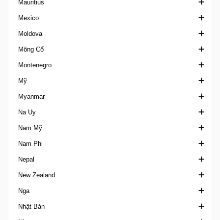
Mauritius
Paulista A1
Super League Malaysia
Challenge League Malta
VĐQG Mauritania
Mexico
Paulista A2
Ngoại hạng Malta
Mauritian League
Moldova
Paulista A3
FA Trophy Malta
Copa MX
Mông Cổ
Paulista A4
Super Cup Malta
Copa por Mexico
Cupa Moldova
Montenegro
Paulista Série B
VĐQG Mexico
VĐQG Moldova
Ngoại hạng Mông Cổ
Mỹ
Paulista U20
Liga de Expansion MX
Liga 1 Moldova
Siêu Cúp Mông Cổ
VĐQG Montenegro
Myanmar
Pernambucano 1
Liga MX Femenil
Cup Montenegro
Nhà nghề Mỹ
Na Uy
Pernambucano 2
Liga Premier Serie A
Second League Montenegro
MLS All-Star
VĐQG Myanmar
Nam Mỹ
Pernambucano 3
Liga Premier Serie B
MLS Next Pro
1. Division Norway
Nam Phi
Pernambucano U20
Supercopa MX
NASL
1. Division Women
CONMEBOL Copa America
Nepal
Piauiense
U20 League
NISA
2. Division Norway
CONMEBOL Copa America Femenina
1st Division South Africa
New Zealand
Potiguar 1
U23 League
NPSL
VĐQG Na Uy
CONMEBOL Libertadores
8 Cup
A Division
Nga
Potiguar 2
NWSL
3. Division Norway
CONMEBOL Libertadores Femenina
Cup South Africa
VĐQG New Zealand
Nhật Bản
Potiguar U20
NWSL Challenge Cup
Nasjonal U19 Champions League
CONMEBOL Libertadores U20
Diski Challenge
Chatham Cup
Ngoại hạng Crimea