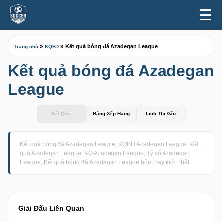
☰
»
»
Kết quả bóng đá Azadegan League
Trang chủ
KQBD
Kết quả bóng đá Azadegan
League
Kết Quả
Bảng Xếp Hạng
Lịch Thi Đấu
Kết quả bóng đá Azadegan League, KQBD Azadegan League, Kết
quả Azadegan League, KQ Azadegan League, Tỷ số Azadegan
League, Kết quả bóng đá Azadegan League hôm nay mới nhất
Giải Đấu Liên Quan