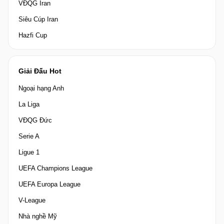
VĐQG Iran
Siêu Cúp Iran
Hazfi Cup
Giải Đấu Hot
Ngoại hạng Anh
La Liga
VĐQG Đức
Serie A
Ligue 1
UEFA Champions League
UEFA Europa League
V-League
Nhà nghề Mỹ