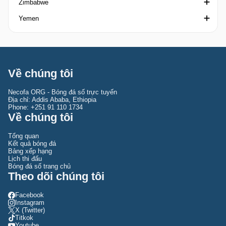
Zimbabwe
Southeast Asian Games
Northern Territory Premier League
Cup Quốc Gia Việt Nam
League Cup Wales
Campionato Primavera 2
Ngoại hạng Zambia
Yemen
The Atlantic Cup
NSW League One
Welsh Cup
Coppa Italia
Ngoại hạng Zimbabwe
Tipsport Malta Cup
Queensland NPL
Coppa Italia Primavera
Yemeni League
Tournoi Maurice Revello
Queensland Premier League
Coppa Italia Serie C
U20 Arab Championship
South Australia NPL Australia
Coppa Italia Serie D
Về chúng tôi
UAE-Qatar Super Shield
South Australia State League 1
Coppa Italia Women
Necofa ORG - Bóng đá số trực tuyến
UEFA/CONMEBOL Club Challenge
Tasmania Northern Championship
Serie A
Địa chỉ: Addis Ababa, Ethiopia
Phone: +251 91 110 1734
Về chúng tôi
WAFF Championship U23
Tasmania NPL
Serie A Women
Women's International Champions Cup
Tasmania Southern Championship
Serie B
Tổng quan
Kết quả bóng đá
Women's Olympic Qualifying Asia
Victoria NPL
Serie C
Bảng xếp hạng
Lịch thi đấu
Women's Olympic Qualifying CAF
Victoria PL 1
Siêu Cúp Ý
Bóng đá số trang chủ
Theo dõi chúng tôi
Women's WC Qualification Intercontinental Play-offs
Western Australia NPL
Serie D
Facebook
Youth Viareggio Cup
Western Australia State League 1
Super Cup Primavera
Instagram
X (Twitter)
Vòng loại Olympic Concacaf
Titkok
Youtube