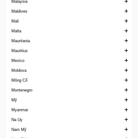
Malaysia
Paraibano U20
Cup Morocco
VĐQG Malawi
Maldives
Paranaense 1
FA Cup Malaysia
Mali
Paranaense 2
Malaysia Cup
VĐQG Maldives
Malta
Paranaense 3
Hạng nhất Malaysia
Ngoại hạng Mali
Mauritania
Paranaense U20
MFL Cup
Challenge Cup Malta
Mauritius
Paulista A1
Super League Malaysia
Challenge League Malta
VĐQG Mauritania
Mexico
Paulista A2
Ngoại hạng Malta
Mauritian League
Moldova
Paulista A3
FA Trophy Malta
Copa MX
Mông Cổ
Paulista A4
Super Cup Malta
Copa por Mexico
Cupa Moldova
Montenegro
Paulista Série B
VĐQG Mexico
VĐQG Moldova
Ngoại hạng Mông Cổ
Mỹ
Paulista U20
Liga de Expansion MX
Liga 1 Moldova
Siêu Cúp Mông Cổ
VĐQG Montenegro
Myanmar
Pernambucano 1
Liga MX Femenil
Cup Montenegro
Nhà nghề Mỹ
Na Uy
Pernambucano 2
Liga Premier Serie A
Second League Montenegro
MLS All-Star
VĐQG Myanmar
Nam Mỹ
Pernambucano 3
Liga Premier Serie B
MLS Next Pro
1. Division Norway