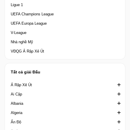
Ligue 1
UEFA Champions League
UEFA Europa League
V-League
Nhà nghề Mỹ
VĐQG Ả Rập Xê Út
Tất cả giải Đấu
Ả Rập Xê Út
Ai Cập
Crown Prince Cup Saudi Arabia
Albania
Division 1 Saudi Arabia
Cúp quốc gia Ai Cập
Algeria
King's Cup Saudi Arabia
Cúp Liên đoàn Ai Cập
1st Division Albania
Ấn Độ
VĐQG Ả Rập Xê Út
Ngoại hạng Ai Cập
2nd Division
Coupe de la Ligue Algeria