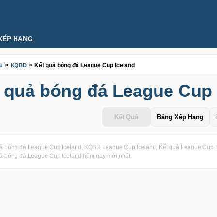
XẾP HẠNG
»
»
Kết quả bóng đá League Cup Iceland
hủ
KQBD
 quả bóng đá League Cup 
Kết Quả
Bảng Xếp Hạng
ả bóng đá League Cup Iceland, KQBD League Cup Iceland, Kết quả League Cup I
ả bóng đá League Cup Iceland hôm nay mới nhất