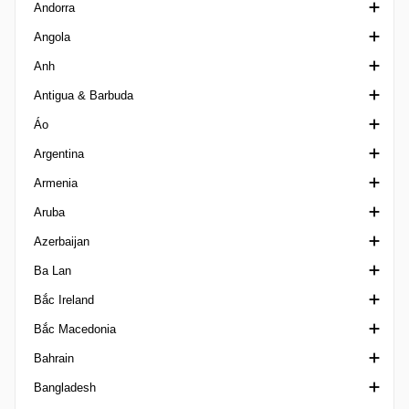
Andorra
Siêu Cúp Ả Rập Xê Út
Second Division A
Cup Albania
Coupe Nationale
AIFF Super Cup India
Angola
Siêu Cúp Ai Cập
Super Cup Albania
VĐQG Algeria
Calcutta Premier Division
VĐQG Andorra
Anh
VĐQG Albania
Ligue 2 Algeria
I-League
2a Divisio
Girabola
Antigua & Barbuda
Reserve League Algeria
I-League 2 India
Copa Constitucio
Hạng Nhất Anh
Áo
Super Cup Algeria
VĐQG Ấn Độ
Super Cup Andorra
Siêu cúp Anh
VĐQG Antigua & Barbuda
Argentina
Santosh Trophy India
Cúp Liên đoàn
Giải hạng hai Áo
Armenia
FA Cup
VĐQG Áo
Cúp quốc gia Argentina
Aruba
FA Trophy England
Cúp Bóng đá Áo
Cúp Siêu giải đấu
Cup Armenia
Azerbaijan
FA Women's League Cup
Frauenliga
VĐQG Argentina, Torneo Betano
Ngoại hạng Armenia
Division di Honor
Ba Lan
FA Youth Cup
Landesliga
Prim B Metro Argentina
Super Cup Armenia
Cúp Bóng đá Azerbaijan
Bắc Ireland
League Cup England
Regionalliga Austria
Primera C
First League Armenia
Ngoại hạng Azerbaijan
Central Youth League
Bắc Macedonia
League One England
Primera D
Birinci Dasta
VĐQG Ba Lan
Championship Northern Ireland
Bahrain
League Two England
Giải hạng nhì Argentina
Cup Poland
Charity Shield
VĐQG Bắc Macedonia
Bangladesh
National League England
Super Copa Argentina
Ekstraliga Women
Irish Cup
Cup North Macedonia
Cúp Nhà vua Bahrain