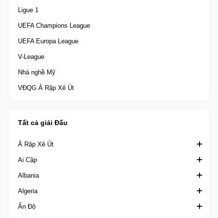
Ligue 1
UEFA Champions League
UEFA Europa League
V-League
Nhà nghề Mỹ
VĐQG Ả Rập Xê Út
Tất cả giải Đấu
Ả Rập Xê Út
Ai Cập
Crown Prince Cup Saudi Arabia
Albania
Division 1 Saudi Arabia
Cúp quốc gia Ai Cập
Algeria
King's Cup Saudi Arabia
Cúp Liên đoàn Ai Cập
1st Division Albania
Ấn Độ
VĐQG Ả Rập Xê Út
Ngoại hạng Ai Cập
2nd Division
Coupe de la Ligue Algeria