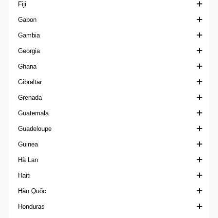
Fiji
Catarinense 3
CAFA Nations Cup
UEFA Women's Championship
COSAFA U20 Championship
Concacaf Women's U17
Kvindeliga
DFB Pokal
VĐQG Estonia
Ngoại hạng Ethiopia
Gabon
Catarinense U20
EAFF E-1 Football Championship
UEFA Women's Championship Qualification
Concacaf Women's U20
DFB Pokal Women
Esiliiga B
VĐQG Fiji
Gambia
Cearense 1
EAFF Football Championship Qualification
UEFA Women's Nations League
Concacaf Women's U20 Qualification
Frauen Bundesliga
VĐQG Gabon
Georgia
Cearense 2
Concacaf Women's World Cup Qualifiers
Oberliga
Hạng nhất Gambia
Ghana
Cearense 3
Copa Centroamericana
Siêu Cúp Đức
VĐQG Georgia
Gibraltar
Cearense U20
Regionalliga Germany
David Kipiani Cup
Cúp Quốc gia Ghana
Grenada
Copa Alagoas
Supercup der Frauen
Erovnuli Liga 2
Ngoại hạng Ghana
Ngoại hạng Gibraltar
Guatemala
Copa do Brasil
U19 Bundesliga
Siêu Cúp Georgia
Siêu Cúp Ghana
Siêu Cúp Gibraltar
Ngoại hạng Grenada
Guadeloupe
Copa do Brasil U17
Liga 3 Georgia
Rock Cup
VĐQG Guatemala
Guinea
Copa do Brasil U20
Primera Division Guatemala
Division d'Honneur
Hà Lan
Copa do Nordeste
VĐQG Guinea
Haiti
Copa Espírito Santo
Derde Divisie
Hàn Quốc
Copa Fares Lopes
VĐQG Hà Lan
Ligue Haitienne Haiti
Honduras
Copa Gaucha
Eerste Divisie
K League 1