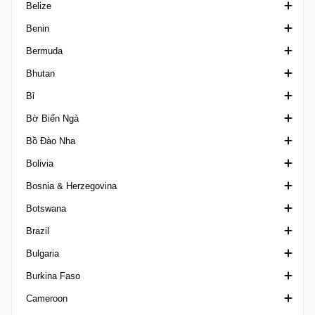
Belize
Non League Div One
Torneo Promocional Amateur
III Liga
Premier Intermediate League
Federation Cup Bahrain
Giải Bóng đá hạng Nhất Belarus
Benin
Non League Premier
Torneo Proyeccion
Super Cup Poland
Premiership Women
Cúp Bóng đá Belarus
Ngoại hạng Belize
Bermuda
Ngoại hạng Anh
Trofeo de Campeones
Ngoại hạng Belarus, Vysshaya Liga
Ngoại hạng Benin
Bhutan
Professional Development League
2. Division Belarus
Ngoại hạng Bermuda
Bỉ
U18 Premier League
Siêu Cúp Belarus
Ngoại hạng Bhutan
Bờ Biển Ngà
Women’s FA Community Shield
Reserve League Belarus
Super League Bhutan
Giải hạng Nhì Bỉ
Bồ Đào Nha
Women's FA Cup
Cúp Bóng đá Bỉ
VĐQG Bờ Biển Ngà
Bolivia
Women's Super League
First Amateur Division
1a Divisao Women
Bosnia & Herzegovina
WSL 2
First Division A
Campeonato de Portugal Prio
Cúp bóng đá Bolivia
Botswana
VĐQG Bỉ
Juniores U19
Giải hạng nhất Bolivia
Ngoại hạng Bosnia và Herzegovina
Brazil
Provincial
Liga 3 Portugal
Nacional B Bolivia
Cúp bóng đá Bosna và Hercegovina
Ngoại hạng Botswana
Bulgaria
Second Amateur Division
VĐQG Bồ Đào Nha
Torneo Amistoso de Verano
Premijer Liga
Acreano
Burkina Faso
Super Cup Belgium
Liga Revelacao U23
Alagoano 1
Cúp Bóng đá Bulgaria
Cameroon
Super League Belgium
Siêu Cúp Bồ Đào Nha
Alagoano 2
Hạng Nhất Bulgaria
Ligue 1 Burkina Faso