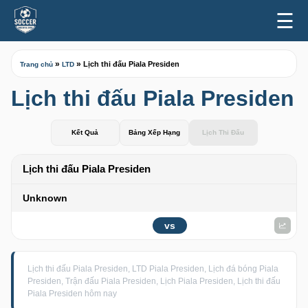
☰
»
»
Lịch thi đấu Piala Presiden
Trang chủ
LTD
Lịch thi đấu Piala Presiden
Kết Quả
Bảng Xếp Hạng
Lịch Thi Đấu
Lịch thi đấu Piala Presiden
Unknown
vs
Lịch thi đấu Piala Presiden, LTD Piala Presiden, Lịch đá bóng Piala
Presiden, Trận đấu Piala Presiden, Lịch Piala Presiden, Lịch thi đấu
Piala Presiden hôm nay