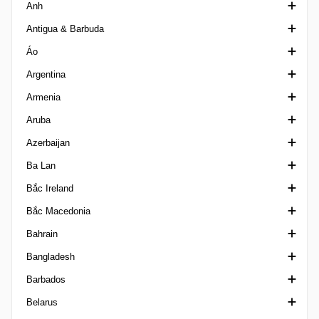
Anh
VĐQG Albania
Ligue 2 Algeria
I-League
2a Divisio
Girabola
Antigua & Barbuda
Reserve League Algeria
I-League 2 India
Copa Constitucio
Hạng Nhất Anh
Áo
Super Cup Algeria
VĐQG Ấn Độ
Super Cup Andorra
Siêu cúp Anh
VĐQG Antigua & Barbuda
Argentina
Santosh Trophy India
Cúp Liên đoàn
Giải hạng hai Áo
Armenia
FA Cup
VĐQG Áo
Cúp quốc gia Argentina
Aruba
FA Trophy England
Cúp Bóng đá Áo
Cúp Siêu giải đấu
Cup Armenia
Azerbaijan
FA Women's League Cup
Frauenliga
VĐQG Argentina, Torneo Betano
Ngoại hạng Armenia
Division di Honor
Ba Lan
FA Youth Cup
Landesliga
Prim B Metro Argentina
Super Cup Armenia
Cúp Bóng đá Azerbaijan
Bắc Ireland
League Cup England
Regionalliga Austria
Primera C
First League Armenia
Ngoại hạng Azerbaijan
Central Youth League
Bắc Macedonia
League One England
Primera D
Birinci Dasta
VĐQG Ba Lan
Championship Northern Ireland
Bahrain
League Two England
Giải hạng nhì Argentina
Cup Poland
Charity Shield
VĐQG Bắc Macedonia
Bangladesh
National League England
Super Copa Argentina
Ekstraliga Women
Irish Cup
Cup North Macedonia
Cúp Nhà vua Bahrain
Barbados
National League Cup
Super Copa International
I Liga
League Cup Northern Ireland
Second League North Macedonia
Ngoại hạng Bahrain
Ngoại hạng Bangladesh
Belarus
National League N / S England
Torneo Federal A Argentina
II Liga
VĐQG Bắc Ireland
Siêu Cúp Bahrain
Federation Cup Bangladesh
Ngoại hạng Barbados