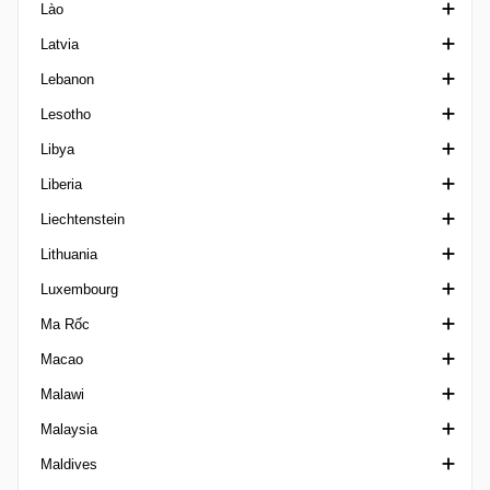
Lào
Matogrossense 1
Cup Kosovo
Division 1 Kuwait
VĐQG Kyrgyzstan
Latvia
Matogrossense 2
VĐQG Kuwait
VĐQG Lào
Lebanon
Mineiro 1
Siêu Cúp Kuwait
1. Liga Latvia
Lesotho
Mineiro 2
Emir Cup Kuwait
Siêu Cúp Latvia
Cup Lebanon
Libya
Mineiro 3
VĐQG Latvia
Ngoại hạng Lebanon
Ngoại hạng Lesotho
Liberia
Mineiro U20
Cup Latvia
Federation Cup Lebanon
Ngoại hạng Libya
Liechtenstein
Paraense A
LFA First Division
Lithuania
Paraense B1
Cup Liechtenstein
Luxembourg
Paraense B2
VĐQG Lithuania
Ma Rốc
Paraense U20
1 Lyga
VĐQG Luxembourg
Macao
Paraibano 1
Siêu Cúp Lithuania
Cup Luxembourg
VĐQG Ma Rốc
Malawi
Paraibano 2 Brazil
Cup Lithuania
Botola 2
VĐQG Macao
Malaysia
Paraibano U20
Cup Morocco
VĐQG Malawi
Maldives
Paranaense 1
FA Cup Malaysia