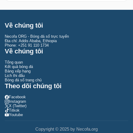
Tipsport Malta Cup
Queensland NPL
Coppa Italia Primavera
Yemeni League
Tournoi Maurice Revello
Queensland Premier League
Coppa Italia Serie C
U20 Arab Championship
South Australia NPL Australia
Coppa Italia Serie D
Về chúng tôi
UAE-Qatar Super Shield
South Australia State League 1
Coppa Italia Women
Necofa ORG - Bóng đá số trực tuyến
UEFA/CONMEBOL Club Challenge
Tasmania Northern Championship
Serie A
Địa chỉ: Addis Ababa, Ethiopia
Phone: +251 91 110 1734
Về chúng tôi
WAFF Championship U23
Tasmania NPL
Serie A Women
Women's International Champions Cup
Tasmania Southern Championship
Serie B
Tổng quan
Kết quả bóng đá
Women's Olympic Qualifying Asia
Victoria NPL
Serie C
Bảng xếp hạng
Lịch thi đấu
Women's Olympic Qualifying CAF
Victoria PL 1
Siêu Cúp Ý
Bóng đá số trang chủ
Theo dõi chúng tôi
Women's WC Qualification Intercontinental Play-offs
Western Australia NPL
Serie D
Facebook
Youth Viareggio Cup
Western Australia State League 1
Super Cup Primavera
Instagram
X (Twitter)
Vòng loại Olympic Concacaf
Titkok
Youtube
World Cup nữ
VLWC Châu Á
Copyright © 2025 by Necofa.org