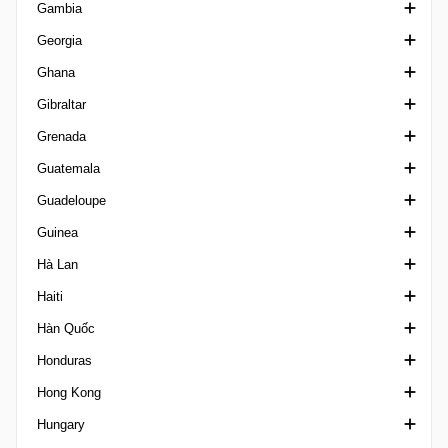
Gambia
Cearense 1
EAFF Football Championship Qualification
UEFA Women's Nations League
Concacaf Women's U20 Qualification
Frauen Bundesliga
VĐQG Gabon
Georgia
Cearense 2
Concacaf Women's World Cup Qualifiers
Oberliga
Hạng nhất Gambia
Ghana
Cearense 3
Copa Centroamericana
Siêu Cúp Đức
VĐQG Georgia
Gibraltar
Cearense U20
Regionalliga Germany
David Kipiani Cup
Cúp Quốc gia Ghana
Grenada
Copa Alagoas
Supercup der Frauen
Erovnuli Liga 2
Ngoại hạng Ghana
Ngoại hạng Gibraltar
Guatemala
Copa do Brasil
U19 Bundesliga
Siêu Cúp Georgia
Siêu Cúp Ghana
Siêu Cúp Gibraltar
Ngoại hạng Grenada
Guadeloupe
Copa do Brasil U17
Liga 3 Georgia
Rock Cup
VĐQG Guatemala
Guinea
Copa do Brasil U20
Primera Division Guatemala
Division d'Honneur
Hà Lan
Copa do Nordeste
VĐQG Guinea
Haiti
Copa Espírito Santo
Derde Divisie
Hàn Quốc
Copa Fares Lopes
VĐQG Hà Lan
Ligue Haitienne Haiti
Honduras
Copa Gaucha
Eerste Divisie
K League 1
Hong Kong
Copa Grao Para
Eredivisie Women
K League 2
VĐQG Honduras
Hungary
Copa Paulista
KNVB Beker Netherlands
K League Cup
FA Cup Hong Kong