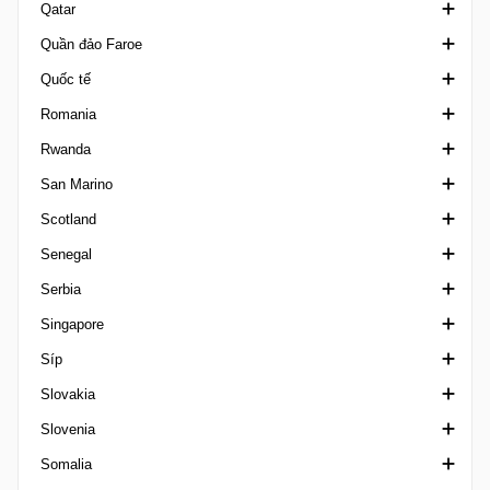
Qatar
Sergipano U20
Hạng 2 Peru
Kansallinen Liiga
Cúp Liên đoàn Pháp
Copa Paulino Alcantara
Quần đảo Faroe
Siêu Cúp Brazil
Copa Peru
League Cup Finland
Ligue 1
PFL
Emir Cup Qatar
Quốc tế
Sul-Matogrossense
Supercopa Peru
VĐQG Phần Lan
Ligue 2 France
Qatar Cup
1. Deild Faroe Islands
Romania
Tocantinense
Suomen Cup
National 1
VĐQG Qatar
Ngoại hạng Faroe
Cúp Vô địch Châu Á
Rwanda
Ykkonen
National 2
QFA Cup
Siêu Cúp Faroe
Algarve Cup
Cupa Romaniei
San Marino
Ykkoscup Finland
National 3
Second Division
Logmanssteypid
Arab Club Champions Cup
VĐQG Romania
VĐQG Rwanda
Scotland
Ykkosliiga
Premiere Ligue
Stars League
Arab Cup
Liga 1 Feminin
VĐQG San Marino
Senegal
Trophée des Champions
Cúp bóng đá châu Phi
Liga II
Coppa Titano
Challenge Cup Scotland
Serbia
CAC Games
Liga III
Super Cup San Marino
Championship Scotland
Ligue 1 Senegal
Singapore
Campeones Cup
Supercupa
Highland / Lowland
Cup Serbia
Síp
Caribbean Cup
League Cup Scotland
Prva Liga
Cup Singapore
Slovakia
Giao hữu câu lạc bộ
League One Scotland
VĐQG Serbia
VĐQG Singapore
Hạng nhất Síp
Slovenia
China Cup
Ngoại hạng Scotland
Srpska Liga
League Cup Singapore
Hạng nhì Síp
VĐQG Slovakia
Somalia
Club Friendlies Women
League Two Scotland
Hạng ba Síp
2. liga Slovakia
1. SNL