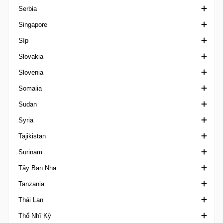
Serbia
CAC Games
Liga III
Super Cup San Marino
Championship Scotland
Ligue 1 Senegal
Singapore
Campeones Cup
Supercupa
Highland / Lowland
Cup Serbia
Síp
Caribbean Cup
League Cup Scotland
Prva Liga
Cup Singapore
Slovakia
Giao hữu câu lạc bộ
League One Scotland
VĐQG Serbia
VĐQG Singapore
Hạng nhất Síp
Slovenia
China Cup
Ngoại hạng Scotland
Srpska Liga
League Cup Singapore
Hạng nhì Síp
VĐQG Slovakia
Somalia
Club Friendlies Women
League Two Scotland
Hạng ba Síp
2. liga Slovakia
1. SNL
Sudan
CONMEBOL/UEFA Finalissima
Scottish Cup
Siêu Cup Síp
3. liga Slovakia
2. SNL
hạng Nhất Somalia
Syria
COTIF Tournament
SWF Scottish Cup
Cup Cyprus
Cup Slovakia
3. SNL
Ngoại hạng Sudan
Tajikistan
Emirates Cup
SWPL Cup
I Liga Women
Cup Slovenia
Ngoại hạng Syria
Surinam
FIFA Confederations Cup
VĐQG Tajikistan
Tây Ban Nha
FIFA U17 Women's World Cup
Suriname Major League
Tanzania
Giao hữu
Cúp Nhà vua Tây Ban Nha
Thái Lan
FIFA U20 Women's World Cup
Copa Federacion
Ligi kuu Bara
Thổ Nhĩ Kỳ
Friendlies Women
La Liga
FA Cup Thailand