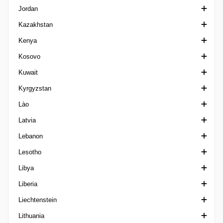
Jordan
Goiano 1
League Cup Iceland
First Division
Ngoại hạng Israel
Ngoại hạng Jamaica
Kazakhstan
Goiano 2
Reykjavik Cup
Ngoại hạng Ireland
Liga Leumit
Ngoại hạng Jordan
Kenya
Goiano 3
Super Cup Iceland
League Cup Ireland
State Cup
Cup Jordan
1. Division Kazakhstan
Kosovo
Goiano U20
Women's President's Cup
Super Cup Israel
Siêu Cúp Jordan
Ngoại hạng Kazakhstan
Ngoại hạng Kenya
Kuwait
Maranhense 1
Toto Cup Ligat Al
Shield Cup Jordan
Siêu Cúp Kazakhstan
Shield Cup Kenya
Siêu Cup Kosovo
Kyrgyzstan
Maranhense 2
Cup Kazakhstan
Super League Kenya
VĐQG Kosovo
Crown Prince Cup Kuwait
Lào
Matogrossense 1
Cup Kosovo
Division 1 Kuwait
VĐQG Kyrgyzstan
Latvia
Matogrossense 2
VĐQG Kuwait
VĐQG Lào
Lebanon
Mineiro 1
Siêu Cúp Kuwait
1. Liga Latvia
Lesotho
Mineiro 2
Emir Cup Kuwait
Siêu Cúp Latvia
Cup Lebanon
Libya
Mineiro 3
VĐQG Latvia
Ngoại hạng Lebanon
Ngoại hạng Lesotho
Liberia
Mineiro U20
Cup Latvia
Federation Cup Lebanon
Ngoại hạng Libya
Liechtenstein
Paraense A
LFA First Division
Lithuania
Paraense B1
Cup Liechtenstein