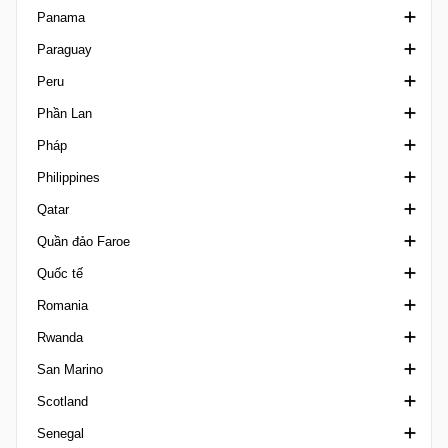
Panama
Sergipano 1
USL Cup
CONMEBOL U20
Second League B
Siêu Cúp Nhật
West Bank Premier League
Paraguay
Sergipano 2
USL League One
CONMEBOL U20 Femenino
Superliga Women
Japan Football League
LPF
Peru
VĐQG Brazil
USL League Two
Youth Championship
WE League
Copa Paraguay
Phần Lan
hạng nhì Brazil
USL Super League
VĐQG Paraguay
Copa Bicentenario
Pháp
hạng 3 Brazil
USL W League
Division Intermedia
Copa Inca
Kakkonen
Philippines
hạng 4 Brazil
WPSL
Supercopa Paraguay
Hạng Nhất Peru
Kakkosen Cup
Cúp Quốc gia Pháp
Qatar
Sergipano U20
Hạng 2 Peru
Kansallinen Liiga
Cúp Liên đoàn Pháp
Copa Paulino Alcantara
Quần đảo Faroe
Siêu Cúp Brazil
Copa Peru
League Cup Finland
Ligue 1
PFL
Emir Cup Qatar
Quốc tế
Sul-Matogrossense
Supercopa Peru
VĐQG Phần Lan
Ligue 2 France
Qatar Cup
1. Deild Faroe Islands
Romania
Tocantinense
Suomen Cup
National 1
VĐQG Qatar
Ngoại hạng Faroe
Cúp Vô địch Châu Á
Rwanda
Ykkonen
National 2
QFA Cup
Siêu Cúp Faroe
Algarve Cup
Cupa Romaniei
San Marino
Ykkoscup Finland
National 3
Second Division
Logmanssteypid
Arab Club Champions Cup
VĐQG Romania
VĐQG Rwanda
Scotland
Ykkosliiga
Premiere Ligue
Stars League
Arab Cup
Liga 1 Feminin
VĐQG San Marino
Senegal
Trophée des Champions
Cúp bóng đá châu Phi
Liga II
Coppa Titano
Challenge Cup Scotland