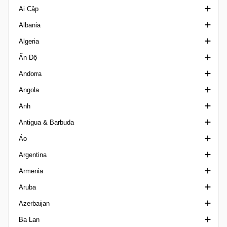
Ai Cập
Crown Prince Cup Saudi Arabia
Albania
Division 1 Saudi Arabia
Cúp quốc gia Ai Cập
Algeria
King's Cup Saudi Arabia
Cúp Liên đoàn Ai Cập
1st Division Albania
Ấn Độ
VĐQG Ả Rập Xê Út
Ngoại hạng Ai Cập
2nd Division
Coupe de la Ligue Algeria
Andorra
Siêu Cúp Ả Rập Xê Út
Second Division A
Cup Albania
Coupe Nationale
AIFF Super Cup India
Angola
Siêu Cúp Ai Cập
Super Cup Albania
VĐQG Algeria
Calcutta Premier Division
VĐQG Andorra
Anh
VĐQG Albania
Ligue 2 Algeria
I-League
2a Divisio
Girabola
Antigua & Barbuda
Reserve League Algeria
I-League 2 India
Copa Constitucio
Hạng Nhất Anh
Áo
Super Cup Algeria
VĐQG Ấn Độ
Super Cup Andorra
Siêu cúp Anh
VĐQG Antigua & Barbuda
Argentina
Santosh Trophy India
Cúp Liên đoàn
Giải hạng hai Áo
Armenia
FA Cup
VĐQG Áo
Cúp quốc gia Argentina
Aruba
FA Trophy England
Cúp Bóng đá Áo
Cúp Siêu giải đấu
Cup Armenia
Azerbaijan
FA Women's League Cup
Frauenliga
VĐQG Argentina, Torneo Betano
Ngoại hạng Armenia
Division di Honor
Ba Lan
FA Youth Cup
Landesliga
Prim B Metro Argentina
Super Cup Armenia
Cúp Bóng đá Azerbaijan