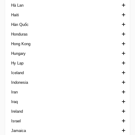
Hà Lan
Copa do Nordeste
VĐQG Guinea
Haiti
Copa Espírito Santo
Derde Divisie
Hàn Quốc
Copa Fares Lopes
VĐQG Hà Lan
Ligue Haitienne Haiti
Honduras
Copa Gaucha
Eerste Divisie
K League 1
Hong Kong
Copa Grao Para
Eredivisie Women
K League 2
VĐQG Honduras
Hungary
Copa Paulista
KNVB Beker Netherlands
K League Cup
FA Cup Hong Kong
Hy Lạp
Copa Rio
Siêu Cúp Hà Lan
Cúp Quốc Gia Hàn Quốc
Ngoại hạng Hong Kong
VĐQG Hungary
Iceland
Copa Rio U20
Reserve League Netherlands
K3 League
HKFA 1st Division
Magyar Kupa
Cúp Quốc gia Hy Lạp
Indonesia
Copa Santa Catarina
Tweede Divisie
WK-League
Sapling Cup
NB II
Football League
1. Deild Iceland
Iran
Copa Verde
U18 Divisie 1 Netherlands
Senior Shield
NB III
VĐQG Hy Lạp
VĐQG Iceland
VĐQG Indonesia
Iraq
Estadual Junior U20
U19 Divisie 1
HKPL Cup
Hạng Nhì Hy Lạp
2. Deild
Liga 2 Indonesia
Azadegan League
Ireland
Gaucho 1
U21 Divisie 1 Netherlands
Gamma Ethniki
Besta deild Women
Piala Indonesia
VĐQG Iran
VĐQG I-rắc
Israel
Gaucho 2
Cup Iceland
Piala Presiden
Siêu Cúp Iran
FAI Cup
Jamaica
Gaucho 3
Fotbolti.net Cup A
Hazfi Cup
FAI President's Cup
Liga Alef