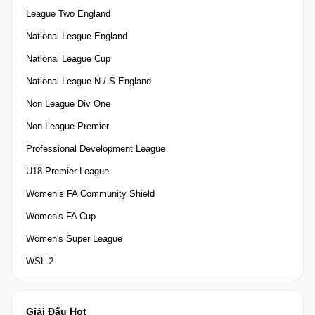
League Two England
National League England
National League Cup
National League N / S England
Non League Div One
Non League Premier
Professional Development League
U18 Premier League
Women’s FA Community Shield
Women's FA Cup
Women's Super League
WSL 2
Giải Đấu Hot