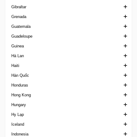
Gibraltar
Cearense U20
Regionalliga Germany
David Kipiani Cup
Cúp Quốc gia Ghana
Grenada
Copa Alagoas
Supercup der Frauen
Erovnuli Liga 2
Ngoại hạng Ghana
Ngoại hạng Gibraltar
Guatemala
Copa do Brasil
U19 Bundesliga
Siêu Cúp Georgia
Siêu Cúp Ghana
Siêu Cúp Gibraltar
Ngoại hạng Grenada
Guadeloupe
Copa do Brasil U17
Liga 3 Georgia
Rock Cup
VĐQG Guatemala
Guinea
Copa do Brasil U20
Primera Division Guatemala
Division d'Honneur
Hà Lan
Copa do Nordeste
VĐQG Guinea
Haiti
Copa Espírito Santo
Derde Divisie
Hàn Quốc
Copa Fares Lopes
VĐQG Hà Lan
Ligue Haitienne Haiti
Honduras
Copa Gaucha
Eerste Divisie
K League 1
Hong Kong
Copa Grao Para
Eredivisie Women
K League 2
VĐQG Honduras
Hungary
Copa Paulista
KNVB Beker Netherlands
K League Cup
FA Cup Hong Kong
Hy Lạp
Copa Rio
Siêu Cúp Hà Lan
Cúp Quốc Gia Hàn Quốc
Ngoại hạng Hong Kong
VĐQG Hungary
Iceland
Copa Rio U20
Reserve League Netherlands
K3 League
HKFA 1st Division
Magyar Kupa
Cúp Quốc gia Hy Lạp
Indonesia
Copa Santa Catarina
Tweede Divisie
WK-League
Sapling Cup
NB II
Football League
1. Deild Iceland