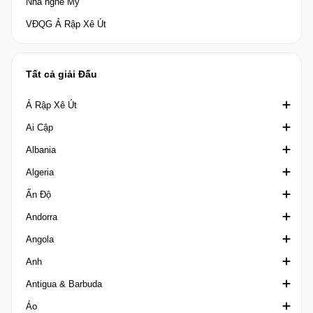
Nhà nghề Mỹ
VĐQG Ả Rập Xê Út
Tất cả giải Đấu
Ả Rập Xê Út
Ai Cập
Crown Prince Cup Saudi Arabia
Albania
Division 1 Saudi Arabia
Cúp quốc gia Ai Cập
Algeria
King's Cup Saudi Arabia
Cúp Liên đoàn Ai Cập
1st Division Albania
Ấn Độ
VĐQG Ả Rập Xê Út
Ngoại hạng Ai Cập
2nd Division
Coupe de la Ligue Algeria
Andorra
Siêu Cúp Ả Rập Xê Út
Second Division A
Cup Albania
Coupe Nationale
AIFF Super Cup India
Angola
Siêu Cúp Ai Cập
Super Cup Albania
VĐQG Algeria
Calcutta Premier Division
VĐQG Andorra
Anh
VĐQG Albania
Ligue 2 Algeria
I-League
2a Divisio
Girabola
Antigua & Barbuda
Reserve League Algeria
I-League 2 India
Copa Constitucio
Hạng Nhất Anh
Áo
Super Cup Algeria
VĐQG Ấn Độ
Super Cup Andorra
Siêu cúp Anh
VĐQG Antigua & Barbuda