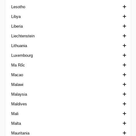
Lesotho
Mineiro 2
Emir Cup Kuwait
Siêu Cúp Latvia
Cup Lebanon
Libya
Mineiro 3
VĐQG Latvia
Ngoại hạng Lebanon
Ngoại hạng Lesotho
Liberia
Mineiro U20
Cup Latvia
Federation Cup Lebanon
Ngoại hạng Libya
Liechtenstein
Paraense A
LFA First Division
Lithuania
Paraense B1
Cup Liechtenstein
Luxembourg
Paraense B2
VĐQG Lithuania
Ma Rốc
Paraense U20
1 Lyga
VĐQG Luxembourg
Macao
Paraibano 1
Siêu Cúp Lithuania
Cup Luxembourg
VĐQG Ma Rốc
Malawi
Paraibano 2 Brazil
Cup Lithuania
Botola 2
VĐQG Macao
Malaysia
Paraibano U20
Cup Morocco
VĐQG Malawi
Maldives
Paranaense 1
FA Cup Malaysia
Mali
Paranaense 2
Malaysia Cup
VĐQG Maldives
Malta
Paranaense 3
Hạng nhất Malaysia
Ngoại hạng Mali
Mauritania
Paranaense U20
MFL Cup
Challenge Cup Malta