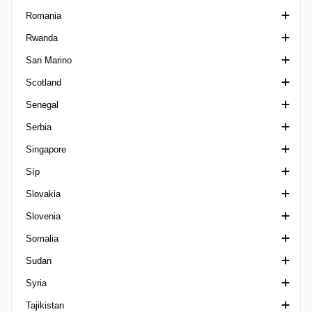
Romania
Tocantinense
Suomen Cup
National 1
VĐQG Qatar
Ngoại hạng Faroe
Cúp Vô địch Châu Á
Rwanda
Ykkonen
National 2
QFA Cup
Siêu Cúp Faroe
Algarve Cup
Cupa Romaniei
San Marino
Ykkoscup Finland
National 3
Second Division
Logmanssteypid
Arab Club Champions Cup
VĐQG Romania
VĐQG Rwanda
Scotland
Ykkosliiga
Premiere Ligue
Stars League
Arab Cup
Liga 1 Feminin
VĐQG San Marino
Senegal
Trophée des Champions
Cúp bóng đá châu Phi
Liga II
Coppa Titano
Challenge Cup Scotland
Serbia
CAC Games
Liga III
Super Cup San Marino
Championship Scotland
Ligue 1 Senegal
Singapore
Campeones Cup
Supercupa
Highland / Lowland
Cup Serbia
Síp
Caribbean Cup
League Cup Scotland
Prva Liga
Cup Singapore
Slovakia
Giao hữu câu lạc bộ
League One Scotland
VĐQG Serbia
VĐQG Singapore
Hạng nhất Síp
Slovenia
China Cup
Ngoại hạng Scotland
Srpska Liga
League Cup Singapore
Hạng nhì Síp
VĐQG Slovakia
Somalia
Club Friendlies Women
League Two Scotland
Hạng ba Síp
2. liga Slovakia
1. SNL
Sudan
CONMEBOL/UEFA Finalissima
Scottish Cup
Siêu Cup Síp
3. liga Slovakia
2. SNL
hạng Nhất Somalia
Syria
COTIF Tournament
SWF Scottish Cup
Cup Cyprus
Cup Slovakia
3. SNL
Ngoại hạng Sudan
Tajikistan
Emirates Cup
SWPL Cup
I Liga Women
Cup Slovenia
Ngoại hạng Syria