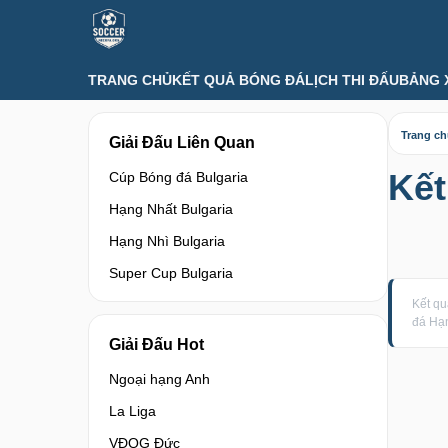
TRANG CHỦ
KẾT QUẢ BÓNG ĐÁ
LỊCH THI ĐẤU
BẢNG 
Trang c
Giải Đấu Liên Quan
Kết
Cúp Bóng đá Bulgaria
Hạng Nhất Bulgaria
Hạng Nhì Bulgaria
Super Cup Bulgaria
Kết qu
đá Hạn
Giải Đấu Hot
Ngoại hạng Anh
La Liga
VĐQG Đức