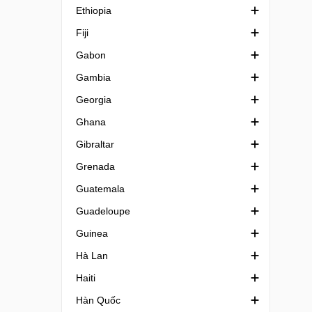
Ethiopia
Catarinense 2 Brazil
Asian Games
UEFA Women's Champions League
COSAFA Cup
Concacaf W Gold Cup Qualification
Ngoại hạng Đan Mạch
DFB Junioren Pokal
Siêu cúp Ecuador
Esiliiga A
Ngoại hạng Eswatini
Fiji
Catarinense 3
CAFA Nations Cup
UEFA Women's Championship
COSAFA U20 Championship
Concacaf Women's U17
Kvindeliga
DFB Pokal
VĐQG Estonia
Ngoại hạng Ethiopia
UEFA Women's Championship
Gabon
Catarinense U20
EAFF E-1 Football Championship
Concacaf Women's U20
DFB Pokal Women
Esiliiga B
VĐQG Fiji
Qualification
EAFF Football Championship
Concacaf Women's U20
Gambia
Cearense 1
UEFA Women's Nations League
Frauen Bundesliga
VĐQG Gabon
Qualification
Qualification
Concacaf Women's World Cup
Georgia
Cearense 2
Oberliga
Hạng nhất Gambia
Qualifiers
Ghana
Cearense 3
Copa Centroamericana
Siêu Cúp Đức
VĐQG Georgia
Gibraltar
Cearense U20
Regionalliga Germany
David Kipiani Cup
Cúp Quốc gia Ghana
Grenada
Copa Alagoas
Supercup der Frauen
Erovnuli Liga 2
Ngoại hạng Ghana
Ngoại hạng Gibraltar
Guatemala
Copa do Brasil
U19 Bundesliga
Siêu Cúp Georgia
Siêu Cúp Ghana
Siêu Cúp Gibraltar
Ngoại hạng Grenada
Guadeloupe
Copa do Brasil U17
Liga 3 Georgia
Rock Cup
VĐQG Guatemala
Guinea
Copa do Brasil U20
Primera Division Guatemala
Division d'Honneur
Hà Lan
Copa do Nordeste
VĐQG Guinea
Haiti
Copa Espírito Santo
Derde Divisie
Hàn Quốc
Copa Fares Lopes
VĐQG Hà Lan
Ligue Haitienne Haiti