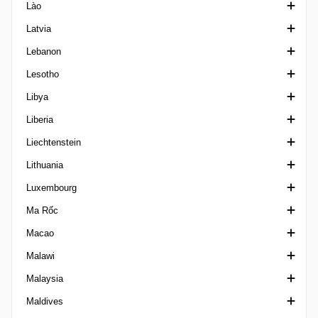
Lào
Matogrossense 1
Cup Kosovo
Division 1 Kuwait
VĐQG Kyrgyzstan
Latvia
Matogrossense 2
VĐQG Kuwait
VĐQG Lào
Lebanon
Mineiro 1
Siêu Cúp Kuwait
1. Liga Latvia
Lesotho
Mineiro 2
Emir Cup Kuwait
Siêu Cúp Latvia
Cup Lebanon
Libya
Mineiro 3
VĐQG Latvia
Ngoại hạng Lebanon
Ngoại hạng Lesotho
Liberia
Mineiro U20
Cup Latvia
Federation Cup Lebanon
Ngoại hạng Libya
Liechtenstein
Paraense A
LFA First Division
Lithuania
Paraense B1
Cup Liechtenstein
Luxembourg
Paraense B2
VĐQG Lithuania
Ma Rốc
Paraense U20
1 Lyga
VĐQG Luxembourg
Macao
Paraibano 1
Siêu Cúp Lithuania
Cup Luxembourg
VĐQG Ma Rốc
Malawi
Paraibano 2 Brazil
Cup Lithuania
Botola 2
VĐQG Macao
Malaysia
Paraibano U20
Cup Morocco
VĐQG Malawi
Maldives
Paranaense 1
FA Cup Malaysia