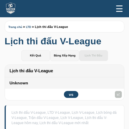
☰
»
»
Lịch thi đấu V-League
Trang chủ
LTD
Lịch thi đấu V-League
Kết Quả
Bảng Xếp Hạng
Lịch Thi Đấu
Lịch thi đấu V-League
Unknown
vs
Lịch thi đấu V-League, LTD V-League, Lịch V-League, Lịch bóng đá
V-League, Trận đấu V-League, Lịch V-League, Lịch thi đấu V-
League hôm nay, Lịch thi đấu V-League mới nhất