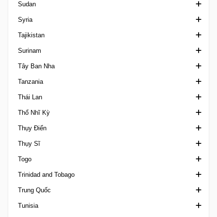
Sudan
CONMEBOL/UEFA Finalissima
Scottish Cup
Siêu Cup Síp
3. liga Slovakia
2. SNL
hạng Nhất Somalia
Syria
COTIF Tournament
SWF Scottish Cup
Cup Cyprus
Cup Slovakia
3. SNL
Ngoại hạng Sudan
Tajikistan
Emirates Cup
SWPL Cup
I Liga Women
Cup Slovenia
Ngoại hạng Syria
Surinam
FIFA Confederations Cup
VĐQG Tajikistan
Tây Ban Nha
FIFA U17 Women's World Cup
Suriname Major League
Tanzania
Giao hữu
Cúp Nhà vua Tây Ban Nha
Thái Lan
FIFA U20 Women's World Cup
Copa Federacion
Ligi kuu Bara
Thổ Nhĩ Kỳ
Friendlies Women
La Liga
FA Cup Thailand
Thụy Điển
Gulf Cup of Nations
Primera Division Femenina
League Cup Thailand
1. Lig
Thụy Sĩ
International Champions Cup
Primera Division RFEF
VĐQG Thái Lan
2. Lig
VĐQG Thụy Điển
Togo
Islamic Solidarity Games
Segunda Division Spain
Thai Champions Cup
3. Lig Turkey
Damallsvenskan
1. Liga Classic
Trinidad and Tobago
King's Cup
Segunda Division RFEF
Thai League 2
Cup Turkey
Division 2
1. Liga Promotion
VĐQG Togo
Trung Quốc
Kirin Cup
Super Cup Spain
VĐQG Thổ Nhĩ Kỳ
Elitettan
2. Liga Interregional
Giải Chuyên nghiệp Trinidad và Tobago
Tunisia
Leagues Cup
Supercopa Femenina
Super Cup Turkey
Ettan
Challenge League Switzerland
Chinese Football League 1