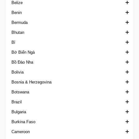
Belize
Non League Div One
Torneo Promocional Amateur
III Liga
Premier Intermediate League
Federation Cup Bahrain
Giải Bóng đá hạng Nhất Belarus
Benin
Non League Premier
Torneo Proyeccion
Super Cup Poland
Premiership Women
Cúp Bóng đá Belarus
Ngoại hạng Belize
Bermuda
Ngoại hạng Anh
Trofeo de Campeones
Ngoại hạng Belarus, Vysshaya Liga
Ngoại hạng Benin
Bhutan
Professional Development League
2. Division Belarus
Ngoại hạng Bermuda
Bỉ
U18 Premier League
Siêu Cúp Belarus
Ngoại hạng Bhutan
Bờ Biển Ngà
Women’s FA Community Shield
Reserve League Belarus
Super League Bhutan
Giải hạng Nhì Bỉ
Bồ Đào Nha
Women's FA Cup
Cúp Bóng đá Bỉ
VĐQG Bờ Biển Ngà
Bolivia
Women's Super League
First Amateur Division
1a Divisao Women
Bosnia & Herzegovina
WSL 2
First Division A
Campeonato de Portugal Prio
Cúp bóng đá Bolivia
Botswana
VĐQG Bỉ
Juniores U19
Giải hạng nhất Bolivia
Ngoại hạng Bosnia và Herzegovina
Brazil
Provincial
Liga 3 Portugal
Nacional B Bolivia
Cúp bóng đá Bosna và Hercegovina
Ngoại hạng Botswana
Bulgaria
Second Amateur Division
VĐQG Bồ Đào Nha
Torneo Amistoso de Verano
Premijer Liga
Acreano
Burkina Faso
Super Cup Belgium
Liga Revelacao U23
Alagoano 1
Cúp Bóng đá Bulgaria
Cameroon
Super League Belgium
Siêu Cúp Bồ Đào Nha
Alagoano 2
Hạng Nhất Bulgaria
Ligue 1 Burkina Faso