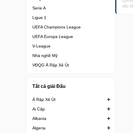
Lịch t
đấu V
Serie A
Ligue 1
UEFA Champions League
UEFA Europa League
V-League
Nhà nghề Mỹ
VĐQG Ả Rập Xê Út
Tất cả giải Đấu
Ả Rập Xê Út
Ai Cập
Crown Prince Cup Saudi Arabia
Albania
Division 1 Saudi Arabia
Cúp quốc gia Ai Cập
Algeria
King's Cup Saudi Arabia
Cúp Liên đoàn Ai Cập
1st Division Albania