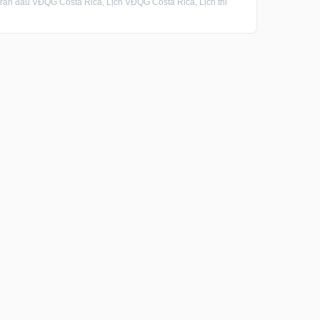
rận đấu VĐQG Costa Rica, Lịch VĐQG Costa Rica, Lịch thi