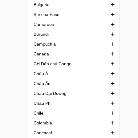
Bulgaria
Second Amateur Division
VĐQG Bồ Đào Nha
Torneo Amistoso de Verano
Premijer Liga
Acreano
Burkina Faso
Super Cup Belgium
Liga Revelacao U23
Alagoano 1
Cúp Bóng đá Bulgaria
Cameroon
Super League Belgium
Siêu Cúp Bồ Đào Nha
Alagoano 2
Hạng Nhất Bulgaria
Ligue 1 Burkina Faso
Burundi
Third Amateur Division
Segunda Liga
Alagoano U20
Hạng Nhì Bulgaria
VĐQG Cameroon
Campuchia
Taca da Liga
Amapaense Brazil
Hạng Ba Bulgaria
Siêu Cúp Cameroon
Ligue A
Canada
Taca de Portugal
Amazonense 1
Super Cup Bulgaria
Elite Two
Ngoại hạng Campuchia
CH Dân chủ Congo
Taca Revelacao U23
Amazonense 2
Hun Sen Cup
Ngoại hạng Canada
Châu Á
Baiano 1
Canadian Championship
Ligue 1 Congo DR
Châu Âu
Baiano 2
Canadian Soccer League
AFC Challenge Cup
Châu Đại Dương
Baiano U20
League 1 Ontario
AFC Challenge League
U20 Elite League
Châu Phi
Brasileiro de Aspirantes
Northern Super League
AFC Champions League Elite
UEFA Champions League
OFC Champions League
Chile
Brasileiro Feminino A1
PCSL
AFC Champions League Two
UEFA Conference League
OFC Nations Cup
Africa Cup of Nations Qualification
Colombia
Brasileiro U17
AFC U17 Asian Cup
UEFA Europa League
OFC U19 Championship
Africa U20 Cup of Nations
Cúp Chile
Africa U23 Cup of Nations
Concacaf
Brasileiro U20 A
AFC U17 Asian Cup Qualification
UEFA European Championship
Hạng Nhì Chile
Cúp Colombia
Qualification