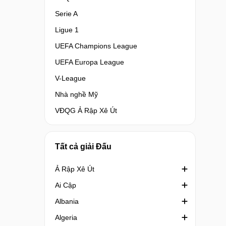
Serie A
Ligue 1
UEFA Champions League
UEFA Europa League
V-League
Nhà nghề Mỹ
VĐQG Ả Rập Xê Út
Tất cả giải Đấu
Ả Rập Xê Út
Ai Cập
Crown Prince Cup Saudi Arabia
Albania
Division 1 Saudi Arabia
Cúp quốc gia Ai Cập
Algeria
King's Cup Saudi Arabia
Cúp Liên đoàn Ai Cập
1st Division Albania