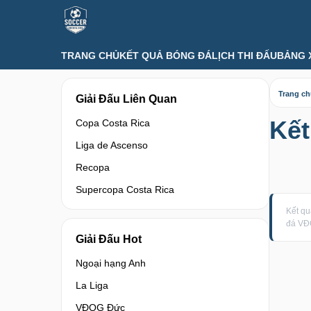
TRANG CHỦ
KẾT QUẢ BÓNG ĐÁ
LỊCH THI ĐẤU
BẢNG 
Trang c
Giải Đấu Liên Quan
Kết
Copa Costa Rica
Liga de Ascenso
Recopa
Supercopa Costa Rica
Kết q
đá VĐ
Giải Đấu Hot
Ngoại hạng Anh
La Liga
VĐQG Đức