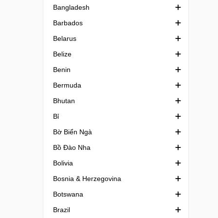
Bangladesh
National League England
Super Copa Argentina
Ekstraliga Women
Irish Cup
Cup North Macedonia
Cúp Nhà vua Bahrain
Barbados
National League Cup
Super Copa International
I Liga
League Cup Northern Ireland
Second League North Macedonia
Ngoại hạng Bahrain
Ngoại hạng Bangladesh
Belarus
National League N / S England
Torneo Federal A Argentina
II Liga
VĐQG Bắc Ireland
Siêu Cúp Bahrain
Federation Cup Bangladesh
Ngoại hạng Barbados
Belize
Non League Div One
Torneo Promocional Amateur
III Liga
Premier Intermediate League
Federation Cup Bahrain
Giải Bóng đá hạng Nhất Belarus
Benin
Non League Premier
Torneo Proyeccion
Super Cup Poland
Premiership Women
Cúp Bóng đá Belarus
Ngoại hạng Belize
Bermuda
Ngoại hạng Anh
Trofeo de Campeones
Ngoại hạng Belarus, Vysshaya Liga
Ngoại hạng Benin
Bhutan
Professional Development League
2. Division Belarus
Ngoại hạng Bermuda
Bỉ
U18 Premier League
Siêu Cúp Belarus
Ngoại hạng Bhutan
Bờ Biển Ngà
Women’s FA Community Shield
Reserve League Belarus
Super League Bhutan
Giải hạng Nhì Bỉ
Bồ Đào Nha
Women's FA Cup
Cúp Bóng đá Bỉ
VĐQG Bờ Biển Ngà
Bolivia
Women's Super League
First Amateur Division
1a Divisao Women
Bosnia & Herzegovina
WSL 2
First Division A
Campeonato de Portugal Prio
Cúp bóng đá Bolivia
Botswana
VĐQG Bỉ
Juniores U19
Giải hạng nhất Bolivia
Ngoại hạng Bosnia và Herzegovina
Brazil
Provincial
Liga 3 Portugal
Nacional B Bolivia
Cúp bóng đá Bosna và Hercegovina
Ngoại hạng Botswana