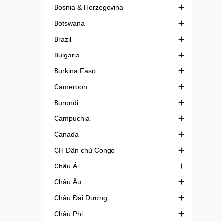
Bosnia & Herzegovina
WSL 2
First Division A
Campeonato de Portugal Prio
Cúp bóng đá Bolivia
Botswana
VĐQG Bỉ
Juniores U19
Giải hạng nhất Bolivia
Ngoại hạng Bosnia và Herzegovina
Brazil
Provincial
Liga 3 Portugal
Nacional B Bolivia
Cúp bóng đá Bosna và Hercegovina
Ngoại hạng Botswana
Bulgaria
Second Amateur Division
VĐQG Bồ Đào Nha
Torneo Amistoso de Verano
Premijer Liga
Acreano
Burkina Faso
Super Cup Belgium
Liga Revelacao U23
Alagoano 1
Cúp Bóng đá Bulgaria
Cameroon
Super League Belgium
Siêu Cúp Bồ Đào Nha
Alagoano 2
Hạng Nhất Bulgaria
Ligue 1 Burkina Faso
Burundi
Third Amateur Division
Segunda Liga
Alagoano U20
Hạng Nhì Bulgaria
VĐQG Cameroon
Campuchia
Taca da Liga
Amapaense Brazil
Hạng Ba Bulgaria
Siêu Cúp Cameroon
Ligue A
Canada
Taca de Portugal
Amazonense 1
Super Cup Bulgaria
Elite Two
Ngoại hạng Campuchia
CH Dân chủ Congo
Taca Revelacao U23
Amazonense 2
Hun Sen Cup
Ngoại hạng Canada
Châu Á
Baiano 1
Canadian Championship
Ligue 1 Congo DR
Châu Âu
Baiano 2
Canadian Soccer League
AFC Challenge Cup
Châu Đại Dương
Baiano U20
League 1 Ontario
AFC Challenge League
U20 Elite League
Châu Phi
Brasileiro de Aspirantes
Northern Super League
AFC Champions League Elite
UEFA Champions League
OFC Champions League