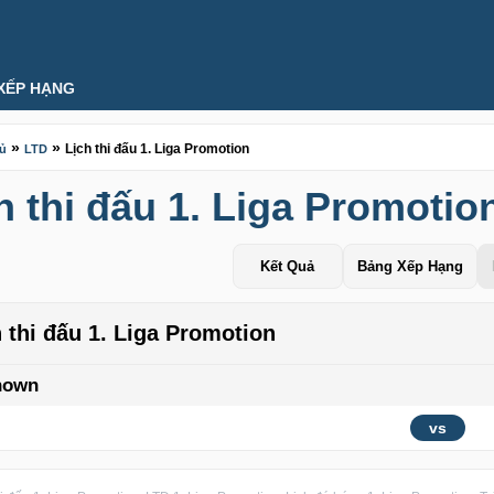
XẾP HẠNG
»
»
Lịch thi đấu 1. Liga Promotion
hủ
LTD
h thi đấu 1. Liga Promotio
Kết Quả
Bảng Xếp Hạng
 thi đấu 1. Liga Promotion
nown
vs