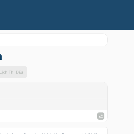
n
Lịch Thi Đấu