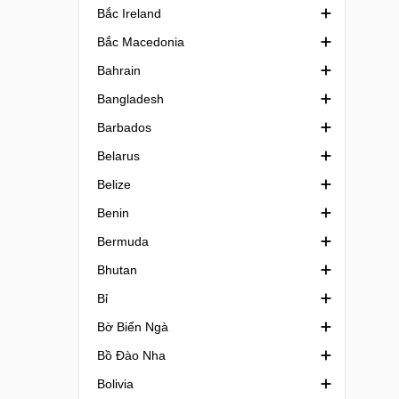
Bắc Ireland
League Cup England
Regionalliga Austria
Primera C
First League Armenia
Ngoại hạng Azerbaijan
Central Youth League
Bắc Macedonia
League One England
Primera D
Birinci Dasta
VĐQG Ba Lan
Championship Northern Ireland
Bahrain
League Two England
Giải hạng nhì Argentina
Cup Poland
Charity Shield
VĐQG Bắc Macedonia
Bangladesh
National League England
Super Copa Argentina
Ekstraliga Women
Irish Cup
Cup North Macedonia
Cúp Nhà vua Bahrain
Barbados
National League Cup
Super Copa International
I Liga
League Cup Northern Ireland
Second League North Macedonia
Ngoại hạng Bahrain
Ngoại hạng Bangladesh
Belarus
National League N / S England
Torneo Federal A Argentina
II Liga
VĐQG Bắc Ireland
Siêu Cúp Bahrain
Federation Cup Bangladesh
Ngoại hạng Barbados
Belize
Non League Div One
Torneo Promocional Amateur
III Liga
Premier Intermediate League
Federation Cup Bahrain
Giải Bóng đá hạng Nhất Belarus
Benin
Non League Premier
Torneo Proyeccion
Super Cup Poland
Premiership Women
Cúp Bóng đá Belarus
Ngoại hạng Belize
Bermuda
Ngoại hạng Anh
Trofeo de Campeones
Ngoại hạng Belarus, Vysshaya Liga
Ngoại hạng Benin
Bhutan
Professional Development League
2. Division Belarus
Ngoại hạng Bermuda
Bỉ
U18 Premier League
Siêu Cúp Belarus
Ngoại hạng Bhutan
Bờ Biển Ngà
Women’s FA Community Shield
Reserve League Belarus
Super League Bhutan
Giải hạng Nhì Bỉ
Bồ Đào Nha
Women's FA Cup
Cúp Bóng đá Bỉ
VĐQG Bờ Biển Ngà
Bolivia
Women's Super League
First Amateur Division
1a Divisao Women