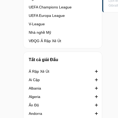
Lịch t
Gibral
UEFA Champions League
UEFA Europa League
V-League
Nhà nghề Mỹ
VĐQG Ả Rập Xê Út
Tất cả giải Đấu
Ả Rập Xê Út
Ai Cập
Crown Prince Cup Saudi Arabia
Albania
Division 1 Saudi Arabia
Cúp quốc gia Ai Cập
Algeria
King's Cup Saudi Arabia
Cúp Liên đoàn Ai Cập
1st Division Albania
Ấn Độ
VĐQG Ả Rập Xê Út
Ngoại hạng Ai Cập
2nd Division
Coupe de la Ligue Algeria
Andorra
Siêu Cúp Ả Rập Xê Út
Second Division A
Cup Albania
Coupe Nationale
AIFF Super Cup India