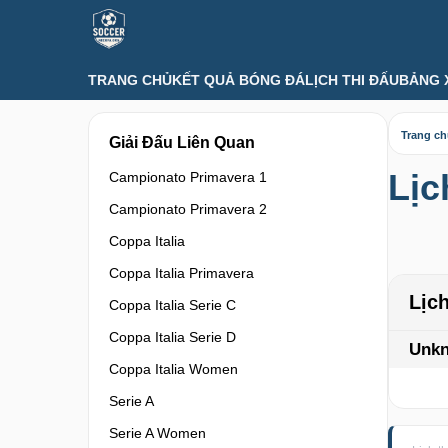
TRANG CHỦ
KẾT QUẢ BÓNG ĐÁ
LỊCH THI ĐẤU
BẢNG 
Trang c
Giải Đấu Liên Quan
Lịc
Campionato Primavera 1
Campionato Primavera 2
Coppa Italia
Coppa Italia Primavera
Lịch
Coppa Italia Serie C
Coppa Italia Serie D
Unk
Coppa Italia Women
Serie A
Serie A Women