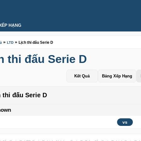
XẾP HẠNG
»
»
Lịch thi đấu Serie D
hủ
LTD
h thi đấu Serie D
Kết Quả
Bảng Xếp Hạng
 thi đấu Serie D
nown
vs