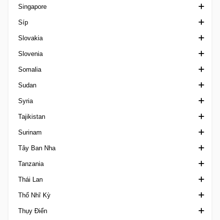
Singapore
Campeones Cup
Supercupa
Highland / Lowland
Cup Serbia
Síp
Caribbean Cup
League Cup Scotland
Prva Liga
Cup Singapore
Slovakia
Giao hữu câu lạc bộ
League One Scotland
VĐQG Serbia
VĐQG Singapore
Hạng nhất Síp
Slovenia
China Cup
Ngoại hạng Scotland
Srpska Liga
League Cup Singapore
Hạng nhì Síp
VĐQG Slovakia
Somalia
Club Friendlies Women
League Two Scotland
Hạng ba Síp
2. liga Slovakia
1. SNL
Sudan
CONMEBOL/UEFA Finalissima
Scottish Cup
Siêu Cup Síp
3. liga Slovakia
2. SNL
hạng Nhất Somalia
Syria
COTIF Tournament
SWF Scottish Cup
Cup Cyprus
Cup Slovakia
3. SNL
Ngoại hạng Sudan
Tajikistan
Emirates Cup
SWPL Cup
I Liga Women
Cup Slovenia
Ngoại hạng Syria
Surinam
FIFA Confederations Cup
VĐQG Tajikistan
Tây Ban Nha
FIFA U17 Women's World Cup
Suriname Major League
Tanzania
Giao hữu
Cúp Nhà vua Tây Ban Nha
Thái Lan
FIFA U20 Women's World Cup
Copa Federacion
Ligi kuu Bara
Thổ Nhĩ Kỳ
Friendlies Women
La Liga
FA Cup Thailand
Thụy Điển
Gulf Cup of Nations
Primera Division Femenina
League Cup Thailand
1. Lig