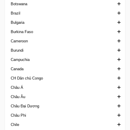
Botswana
VĐQG Bỉ
Juniores U19
Giải hạng nhất Bolivia
Ngoại hạng Bosnia và Herzegovina
Brazil
Provincial
Liga 3 Portugal
Nacional B Bolivia
Cúp bóng đá Bosna và Hercegovina
Ngoại hạng Botswana
Bulgaria
Second Amateur Division
VĐQG Bồ Đào Nha
Torneo Amistoso de Verano
Premijer Liga
Acreano
Burkina Faso
Super Cup Belgium
Liga Revelacao U23
Alagoano 1
Cúp Bóng đá Bulgaria
Cameroon
Super League Belgium
Siêu Cúp Bồ Đào Nha
Alagoano 2
Hạng Nhất Bulgaria
Ligue 1 Burkina Faso
Burundi
Third Amateur Division
Segunda Liga
Alagoano U20
Hạng Nhì Bulgaria
VĐQG Cameroon
Campuchia
Taca da Liga
Amapaense Brazil
Hạng Ba Bulgaria
Siêu Cúp Cameroon
Ligue A
Canada
Taca de Portugal
Amazonense 1
Super Cup Bulgaria
Elite Two
Ngoại hạng Campuchia
CH Dân chủ Congo
Taca Revelacao U23
Amazonense 2
Hun Sen Cup
Ngoại hạng Canada
Châu Á
Baiano 1
Canadian Championship
Ligue 1 Congo DR
Châu Âu
Baiano 2
Canadian Soccer League
AFC Challenge Cup
Châu Đại Dương
Baiano U20
League 1 Ontario
AFC Challenge League
U20 Elite League
Châu Phi
Brasileiro de Aspirantes
Northern Super League
AFC Champions League Elite
UEFA Champions League
OFC Champions League
Chile
Brasileiro Feminino A1
PCSL
AFC Champions League Two
UEFA Conference League
OFC Nations Cup
Africa Cup of Nations Qualification