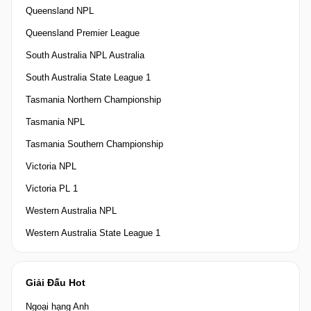
Queensland NPL
Queensland Premier League
South Australia NPL Australia
South Australia State League 1
Tasmania Northern Championship
Tasmania NPL
Tasmania Southern Championship
Victoria NPL
Victoria PL 1
Western Australia NPL
Western Australia State League 1
Giải Đấu Hot
Ngoại hạng Anh