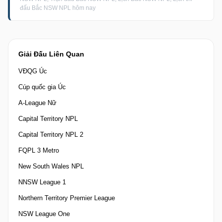
đấu Bắc NSW NPL hôm nay
Giải Đấu Liên Quan
VĐQG Úc
Cúp quốc gia Úc
A-League Nữ
Capital Territory NPL
Capital Territory NPL 2
FQPL 3 Metro
New South Wales NPL
NNSW League 1
Northern Territory Premier League
NSW League One