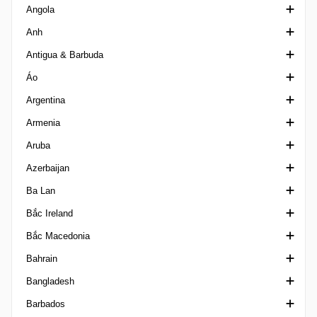
Angola
Siêu Cúp Ai Cập
Super Cup Albania
VĐQG Algeria
Calcutta Premier Division
VĐQG Andorra
Anh
VĐQG Albania
Ligue 2 Algeria
I-League
2a Divisio
Girabola
Antigua & Barbuda
Reserve League Algeria
I-League 2 India
Copa Constitucio
Hạng Nhất Anh
Áo
Super Cup Algeria
VĐQG Ấn Độ
Super Cup Andorra
Siêu cúp Anh
VĐQG Antigua & Barbuda
Argentina
Santosh Trophy India
Cúp Liên đoàn
Giải hạng hai Áo
Armenia
FA Cup
VĐQG Áo
Cúp quốc gia Argentina
Aruba
FA Trophy England
Cúp Bóng đá Áo
Cúp Siêu giải đấu
Cup Armenia
Azerbaijan
FA Women's League Cup
Frauenliga
VĐQG Argentina, Torneo Betano
Ngoại hạng Armenia
Division di Honor
Ba Lan
FA Youth Cup
Landesliga
Prim B Metro Argentina
Super Cup Armenia
Cúp Bóng đá Azerbaijan
Bắc Ireland
League Cup England
Regionalliga Austria
Primera C
First League Armenia
Ngoại hạng Azerbaijan
Central Youth League
Bắc Macedonia
League One England
Primera D
Birinci Dasta
VĐQG Ba Lan
Championship Northern Ireland
Bahrain
League Two England
Giải hạng nhì Argentina
Cup Poland
Charity Shield
VĐQG Bắc Macedonia
Bangladesh
National League England
Super Copa Argentina
Ekstraliga Women
Irish Cup
Cup North Macedonia
Cúp Nhà vua Bahrain
Barbados
National League Cup
Super Copa International
I Liga
League Cup Northern Ireland
Second League North Macedonia
Ngoại hạng Bahrain
Ngoại hạng Bangladesh