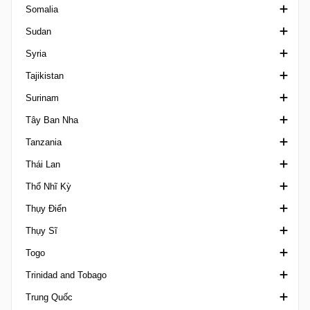
Somalia
Club Friendlies Women
League Two Scotland
Hạng ba Síp
2. liga Slovakia
1. SNL
Sudan
CONMEBOL/UEFA Finalissima
Scottish Cup
Siêu Cup Síp
3. liga Slovakia
2. SNL
hạng Nhất Somalia
Syria
COTIF Tournament
SWF Scottish Cup
Cup Cyprus
Cup Slovakia
3. SNL
Ngoại hạng Sudan
Tajikistan
Emirates Cup
SWPL Cup
I Liga Women
Cup Slovenia
Ngoại hạng Syria
Surinam
FIFA Confederations Cup
VĐQG Tajikistan
Tây Ban Nha
FIFA U17 Women's World Cup
Suriname Major League
Tanzania
Giao hữu
Cúp Nhà vua Tây Ban Nha
Thái Lan
FIFA U20 Women's World Cup
Copa Federacion
Ligi kuu Bara
Thổ Nhĩ Kỳ
Friendlies Women
La Liga
FA Cup Thailand
Thụy Điển
Gulf Cup of Nations
Primera Division Femenina
League Cup Thailand
1. Lig
Thụy Sĩ
International Champions Cup
Primera Division RFEF
VĐQG Thái Lan
2. Lig
VĐQG Thụy Điển
Togo
Islamic Solidarity Games
Segunda Division Spain
Thai Champions Cup
3. Lig Turkey
Damallsvenskan
1. Liga Classic
Trinidad and Tobago
King's Cup
Segunda Division RFEF
Thai League 2
Cup Turkey
Division 2
1. Liga Promotion
VĐQG Togo
Trung Quốc
Kirin Cup
Super Cup Spain
VĐQG Thổ Nhĩ Kỳ
Elitettan
2. Liga Interregional
Giải Chuyên nghiệp Trinidad và Tobago