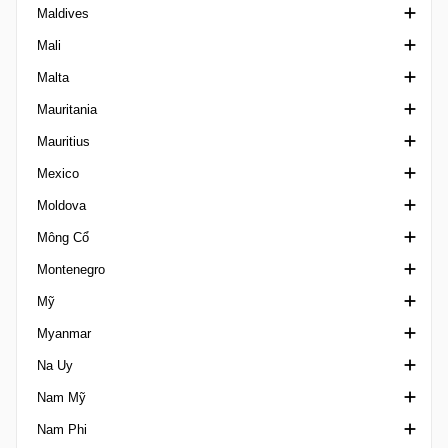
Maldives
Paranaense 1
FA Cup Malaysia
Mali
Paranaense 2
Malaysia Cup
VĐQG Maldives
Malta
Paranaense 3
Hạng nhất Malaysia
Ngoại hạng Mali
Mauritania
Paranaense U20
MFL Cup
Challenge Cup Malta
Mauritius
Paulista A1
Super League Malaysia
Challenge League Malta
VĐQG Mauritania
Mexico
Paulista A2
Ngoại hạng Malta
Mauritian League
Moldova
Paulista A3
FA Trophy Malta
Copa MX
Mông Cổ
Paulista A4
Super Cup Malta
Copa por Mexico
Cupa Moldova
Montenegro
Paulista Série B
VĐQG Mexico
VĐQG Moldova
Ngoại hạng Mông Cổ
Mỹ
Paulista U20
Liga de Expansion MX
Liga 1 Moldova
Siêu Cúp Mông Cổ
VĐQG Montenegro
Myanmar
Pernambucano 1
Liga MX Femenil
Cup Montenegro
Nhà nghề Mỹ
Na Uy
Pernambucano 2
Liga Premier Serie A
Second League Montenegro
MLS All-Star
VĐQG Myanmar
Nam Mỹ
Pernambucano 3
Liga Premier Serie B
MLS Next Pro
1. Division Norway
Nam Phi
Pernambucano U20
Supercopa MX
NASL
1. Division Women
CONMEBOL Copa America