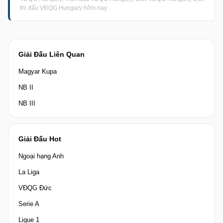
thi đấu VĐQG Hungary hôm nay
Giải Đấu Liên Quan
Magyar Kupa
NB II
NB III
Giải Đấu Hot
Ngoại hạng Anh
La Liga
VĐQG Đức
Serie A
Ligue 1