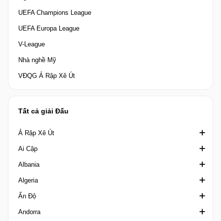
UEFA Champions League
UEFA Europa League
V-League
Nhà nghề Mỹ
VĐQG Ả Rập Xê Út
Tất cả giải Đấu
Ả Rập Xê Út
Ai Cập
Crown Prince Cup Saudi Arabia
Albania
Division 1 Saudi Arabia
Cúp quốc gia Ai Cập
Algeria
King's Cup Saudi Arabia
Cúp Liên đoàn Ai Cập
1st Division Albania
Ấn Độ
VĐQG Ả Rập Xê Út
Ngoại hạng Ai Cập
2nd Division
Coupe de la Ligue Algeria
Andorra
Siêu Cúp Ả Rập Xê Út
Second Division A
Cup Albania
Coupe Nationale
AIFF Super Cup India