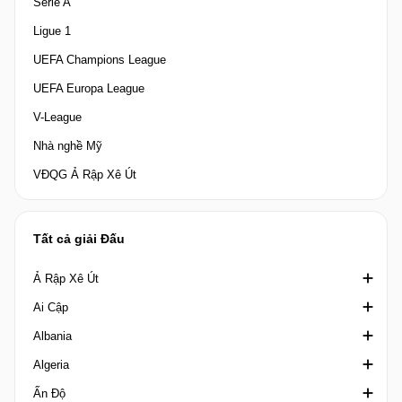
Serie A
Ligue 1
UEFA Champions League
UEFA Europa League
V-League
Nhà nghề Mỹ
VĐQG Ả Rập Xê Út
Tất cả giải Đấu
Ả Rập Xê Út
Ai Cập
Crown Prince Cup Saudi Arabia
Albania
Division 1 Saudi Arabia
Cúp quốc gia Ai Cập
Algeria
King's Cup Saudi Arabia
Cúp Liên đoàn Ai Cập
1st Division Albania
Ấn Độ
VĐQG Ả Rập Xê Út
Ngoại hạng Ai Cập
2nd Division
Coupe de la Ligue Algeria