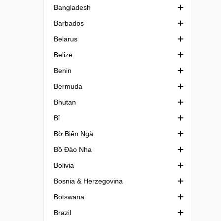
Bangladesh
National League England
Super Copa Argentina
Ekstraliga Women
Irish Cup
Cup North Macedonia
Cúp Nhà vua Bahrain
Barbados
National League Cup
Super Copa International
I Liga
League Cup Northern Ireland
Second League North Macedonia
Ngoại hạng Bahrain
Ngoại hạng Bangladesh
Belarus
National League N / S England
Torneo Federal A Argentina
II Liga
VĐQG Bắc Ireland
Siêu Cúp Bahrain
Federation Cup Bangladesh
Ngoại hạng Barbados
Belize
Non League Div One
Torneo Promocional Amateur
III Liga
Premier Intermediate League
Federation Cup Bahrain
Giải Bóng đá hạng Nhất Belarus
Benin
Non League Premier
Torneo Proyeccion
Super Cup Poland
Premiership Women
Cúp Bóng đá Belarus
Ngoại hạng Belize
Bermuda
Ngoại hạng Anh
Trofeo de Campeones
Ngoại hạng Belarus, Vysshaya Liga
Ngoại hạng Benin
Bhutan
Professional Development League
2. Division Belarus
Ngoại hạng Bermuda
Bỉ
U18 Premier League
Siêu Cúp Belarus
Ngoại hạng Bhutan
Bờ Biển Ngà
Women’s FA Community Shield
Reserve League Belarus
Super League Bhutan
Giải hạng Nhì Bỉ
Bồ Đào Nha
Women's FA Cup
Cúp Bóng đá Bỉ
VĐQG Bờ Biển Ngà
Bolivia
Women's Super League
First Amateur Division
1a Divisao Women
Bosnia & Herzegovina
WSL 2
First Division A
Campeonato de Portugal Prio
Cúp bóng đá Bolivia
Botswana
VĐQG Bỉ
Juniores U19
Giải hạng nhất Bolivia
Ngoại hạng Bosnia và Herzegovina
Brazil
Provincial
Liga 3 Portugal
Nacional B Bolivia
Cúp bóng đá Bosna và Hercegovina
Ngoại hạng Botswana