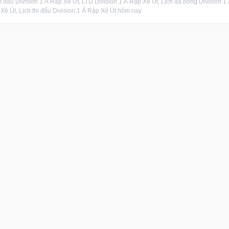
hi đấu Division 1 Ả Rập Xê Út, LTD Division 1 Ả Rập Xê Út, Lịch đá bóng Division 1
Xê Út, Lịch thi đấu Division 1 Ả Rập Xê Út hôm nay