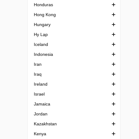
Honduras
Copa Gaucha
Eerste Divisie
K League 1
Hong Kong
Copa Grao Para
Eredivisie Women
K League 2
VĐQG Honduras
Hungary
Copa Paulista
KNVB Beker Netherlands
K League Cup
FA Cup Hong Kong
Hy Lạp
Copa Rio
Siêu Cúp Hà Lan
Cúp Quốc Gia Hàn Quốc
Ngoại hạng Hong Kong
VĐQG Hungary
Iceland
Copa Rio U20
Reserve League Netherlands
K3 League
HKFA 1st Division
Magyar Kupa
Cúp Quốc gia Hy Lạp
Indonesia
Copa Santa Catarina
Tweede Divisie
WK-League
Sapling Cup
NB II
Football League
1. Deild Iceland
Iran
Copa Verde
U18 Divisie 1 Netherlands
Senior Shield
NB III
VĐQG Hy Lạp
VĐQG Iceland
VĐQG Indonesia
Iraq
Estadual Junior U20
U19 Divisie 1
HKPL Cup
Hạng Nhì Hy Lạp
2. Deild
Liga 2 Indonesia
Azadegan League
Ireland
Gaucho 1
U21 Divisie 1 Netherlands
Gamma Ethniki
Besta deild Women
Piala Indonesia
VĐQG Iran
VĐQG I-rắc
Israel
Gaucho 2
Cup Iceland
Piala Presiden
Siêu Cúp Iran
FAI Cup
Jamaica
Gaucho 3
Fotbolti.net Cup A
Hazfi Cup
FAI President's Cup
Liga Alef
Jordan
Goiano 1
League Cup Iceland
First Division
Ngoại hạng Israel
Ngoại hạng Jamaica
Kazakhstan
Goiano 2
Reykjavik Cup
Ngoại hạng Ireland
Liga Leumit
Ngoại hạng Jordan
Kenya
Goiano 3
Super Cup Iceland
League Cup Ireland
State Cup
Cup Jordan
1. Division Kazakhstan