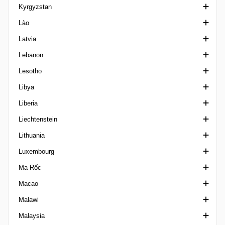
Kyrgyzstan
Maranhense 2
Cup Kazakhstan
Super League Kenya
VĐQG Kosovo
Crown Prince Cup Kuwait
Lào
Matogrossense 1
Cup Kosovo
Division 1 Kuwait
VĐQG Kyrgyzstan
Latvia
Matogrossense 2
VĐQG Kuwait
VĐQG Lào
Lebanon
Mineiro 1
Siêu Cúp Kuwait
1. Liga Latvia
Lesotho
Mineiro 2
Emir Cup Kuwait
Siêu Cúp Latvia
Cup Lebanon
Libya
Mineiro 3
VĐQG Latvia
Ngoại hạng Lebanon
Ngoại hạng Lesotho
Liberia
Mineiro U20
Cup Latvia
Federation Cup Lebanon
Ngoại hạng Libya
Liechtenstein
Paraense A
LFA First Division
Lithuania
Paraense B1
Cup Liechtenstein
Luxembourg
Paraense B2
VĐQG Lithuania
Ma Rốc
Paraense U20
1 Lyga
VĐQG Luxembourg
Macao
Paraibano 1
Siêu Cúp Lithuania
Cup Luxembourg
VĐQG Ma Rốc
Malawi
Paraibano 2 Brazil
Cup Lithuania
Botola 2
VĐQG Macao
Malaysia
Paraibano U20
Cup Morocco
VĐQG Malawi