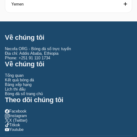
Yemen
The Atlantic Cup
NSW League One
Welsh Cup
Coppa Italia
Ngoại hạng Zimbabwe
Tipsport Malta Cup
Queensland NPL
Coppa Italia Primavera
Yemeni League
Tournoi Maurice Revello
Queensland Premier League
Coppa Italia Serie C
U20 Arab Championship
South Australia NPL Australia
Coppa Italia Serie D
Về chúng tôi
UAE-Qatar Super Shield
South Australia State League 1
Coppa Italia Women
Necofa ORG - Bóng đá số trực tuyến
UEFA/CONMEBOL Club Challenge
Tasmania Northern Championship
Serie A
Địa chỉ: Addis Ababa, Ethiopia
Phone: +251 91 110 1734
Về chúng tôi
WAFF Championship U23
Tasmania NPL
Serie A Women
Women's International Champions Cup
Tasmania Southern Championship
Serie B
Tổng quan
Kết quả bóng đá
Women's Olympic Qualifying Asia
Victoria NPL
Serie C
Bảng xếp hạng
Lịch thi đấu
Women's Olympic Qualifying CAF
Victoria PL 1
Siêu Cúp Ý
Bóng đá số trang chủ
Theo dõi chúng tôi
Women's WC Qualification Intercontinental Play-offs
Western Australia NPL
Serie D
Facebook
Youth Viareggio Cup
Western Australia State League 1
Super Cup Primavera
Instagram
X (Twitter)
Vòng loại Olympic Concacaf
Titkok
Youtube
World Cup nữ