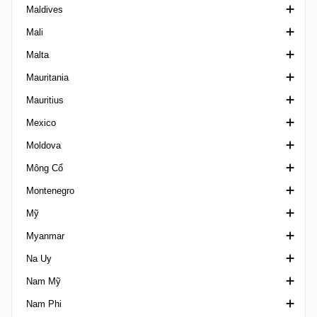
Maldives
Paranaense 1
FA Cup Malaysia
Mali
Paranaense 2
Malaysia Cup
VĐQG Maldives
Malta
Paranaense 3
Hạng nhất Malaysia
Ngoại hạng Mali
Mauritania
Paranaense U20
MFL Cup
Challenge Cup Malta
Mauritius
Paulista A1
Super League Malaysia
Challenge League Malta
VĐQG Mauritania
Mexico
Paulista A2
Ngoại hạng Malta
Mauritian League
Moldova
Paulista A3
FA Trophy Malta
Copa MX
Mông Cổ
Paulista A4
Super Cup Malta
Copa por Mexico
Cupa Moldova
Montenegro
Paulista Série B
VĐQG Mexico
VĐQG Moldova
Ngoại hạng Mông Cổ
Mỹ
Paulista U20
Liga de Expansion MX
Liga 1 Moldova
Siêu Cúp Mông Cổ
VĐQG Montenegro
Myanmar
Pernambucano 1
Liga MX Femenil
Cup Montenegro
Nhà nghề Mỹ
Na Uy
Pernambucano 2
Liga Premier Serie A
Second League Montenegro
MLS All-Star
VĐQG Myanmar
Nam Mỹ
Pernambucano 3
Liga Premier Serie B
MLS Next Pro
1. Division Norway
Nam Phi
Pernambucano U20
Supercopa MX
NASL
1. Division Women
CONMEBOL Copa America