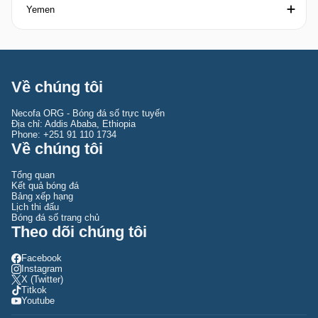
Yemen
The Atlantic Cup
NSW League One
Welsh Cup
Coppa Italia
Ngoại hạng Zimbabwe
Tipsport Malta Cup
Queensland NPL
Coppa Italia Primavera
Yemeni League
Tournoi Maurice Revello
Queensland Premier League
Coppa Italia Serie C
U20 Arab Championship
South Australia NPL Australia
Coppa Italia Serie D
Về chúng tôi
UAE-Qatar Super Shield
South Australia State League 1
Coppa Italia Women
Necofa ORG - Bóng đá số trực tuyến
UEFA/CONMEBOL Club Challenge
Tasmania Northern Championship
Serie A
Địa chỉ: Addis Ababa, Ethiopia
Phone: +251 91 110 1734
Về chúng tôi
WAFF Championship U23
Tasmania NPL
Serie A Women
Women's International Champions Cup
Tasmania Southern Championship
Serie B
Tổng quan
Kết quả bóng đá
Women's Olympic Qualifying Asia
Victoria NPL
Serie C
Bảng xếp hạng
Lịch thi đấu
Women's Olympic Qualifying CAF
Victoria PL 1
Siêu Cúp Ý
Bóng đá số trang chủ
Theo dõi chúng tôi
Women's WC Qualification Intercontinental Play-offs
Western Australia NPL
Serie D
Facebook
Youth Viareggio Cup
Western Australia State League 1
Super Cup Primavera
Instagram
X (Twitter)
Vòng loại Olympic Concacaf
Titkok
Youtube
World Cup nữ