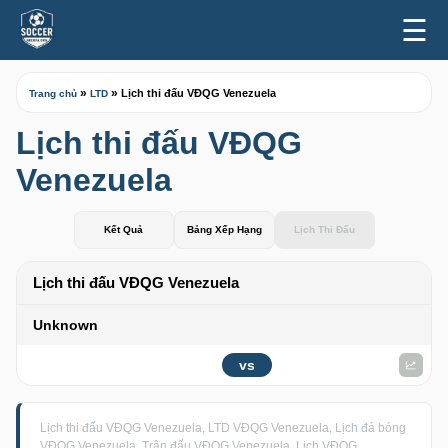
☰
»
»
Lịch thi đấu VĐQG Venezuela
Trang chủ
LTD
Lịch thi đấu VĐQG
Venezuela
Kết Quả
Bảng Xếp Hạng
Lịch Thi Đấu
Lịch thi đấu VĐQG Venezuela
Unknown
vs
Lịch thi đấu VĐQG Venezuela, LTD VĐQG Venezuela, Lịch đá bóng
VĐQG Venezuela, Trận đấu VĐQG Venezuela, Lịch VĐQG