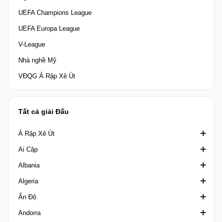
UEFA Champions League
UEFA Europa League
V-League
Nhà nghề Mỹ
VĐQG Ả Rập Xê Út
Tất cả giải Đấu
Ả Rập Xê Út
Ai Cập
Crown Prince Cup Saudi Arabia
Albania
Division 1 Saudi Arabia
Cúp quốc gia Ai Cập
Algeria
King's Cup Saudi Arabia
Cúp Liên đoàn Ai Cập
1st Division Albania
Ấn Độ
VĐQG Ả Rập Xê Út
Ngoại hạng Ai Cập
2nd Division
Coupe de la Ligue Algeria
Andorra
Siêu Cúp Ả Rập Xê Út
Second Division A
Cup Albania
Coupe Nationale
AIFF Super Cup India