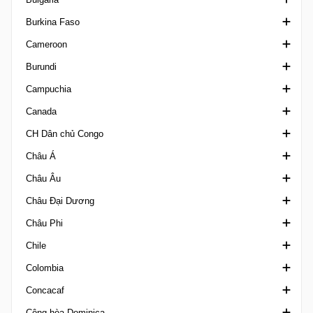
Burkina Faso
Super Cup Belgium
Liga Revelacao U23
Alagoano 1
Cúp Bóng đá Bulgaria
Cameroon
Super League Belgium
Siêu Cúp Bồ Đào Nha
Alagoano 2
Hạng Nhất Bulgaria
Ligue 1 Burkina Faso
Burundi
Third Amateur Division
Segunda Liga
Alagoano U20
Hạng Nhì Bulgaria
VĐQG Cameroon
Campuchia
Taca da Liga
Amapaense Brazil
Hạng Ba Bulgaria
Siêu Cúp Cameroon
Ligue A
Canada
Taca de Portugal
Amazonense 1
Super Cup Bulgaria
Elite Two
Ngoại hạng Campuchia
CH Dân chủ Congo
Taca Revelacao U23
Amazonense 2
Hun Sen Cup
Ngoại hạng Canada
Châu Á
Baiano 1
Canadian Championship
Ligue 1 Congo DR
Châu Âu
Baiano 2
Canadian Soccer League
AFC Challenge Cup
Châu Đại Dương
Baiano U20
League 1 Ontario
AFC Challenge League
U20 Elite League
Châu Phi
Brasileiro de Aspirantes
Northern Super League
AFC Champions League Elite
UEFA Champions League
OFC Champions League
Chile
Brasileiro Feminino A1
PCSL
AFC Champions League Two
UEFA Conference League
OFC Nations Cup
Africa Cup of Nations Qualification
Colombia
Brasileiro U17
AFC U17 Asian Cup
UEFA Europa League
OFC U19 Championship
Africa U20 Cup of Nations
Cúp Chile
Concacaf
Brasileiro U20 A
AFC U17 Asian Cup Qualification
UEFA European Championship
Africa U23 Cup of Nations Qualification
Hạng Nhì Chile
Cúp Colombia
Cộng hòa Dominica
Nữ VĐQG Brazil
AFC U17 Women's Asian Cup
UEFA European Championship Qualifiers
African Football League
VĐQG Chile
VĐQG Colombia
Concacaf Caribbean Club Shield