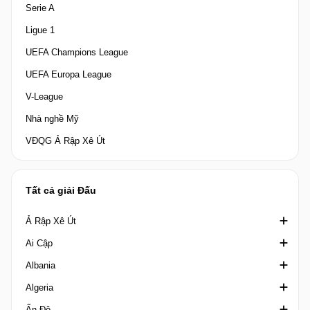
Serie A
Ligue 1
UEFA Champions League
UEFA Europa League
V-League
Nhà nghề Mỹ
VĐQG Ả Rập Xê Út
Tất cả giải Đấu
Ả Rập Xê Út
Ai Cập
Crown Prince Cup Saudi Arabia
Albania
Division 1 Saudi Arabia
Cúp quốc gia Ai Cập
Algeria
King's Cup Saudi Arabia
Cúp Liên đoàn Ai Cập
1st Division Albania
Ấn Độ
VĐQG Ả Rập Xê Út
Ngoại hạng Ai Cập
2nd Division
Coupe de la Ligue Algeria