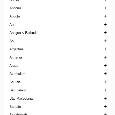
Andorra
Siêu Cúp Ả Rập Xê Út
Second Division A
Cup Albania
Coupe Nationale
AIFF Super Cup India
Angola
Siêu Cúp Ai Cập
Super Cup Albania
VĐQG Algeria
Calcutta Premier Division
VĐQG Andorra
Anh
VĐQG Albania
Ligue 2 Algeria
I-League
2a Divisio
Girabola
Antigua & Barbuda
Reserve League Algeria
I-League 2 India
Copa Constitucio
Hạng Nhất Anh
Áo
Super Cup Algeria
VĐQG Ấn Độ
Super Cup Andorra
Siêu cúp Anh
VĐQG Antigua & Barbuda
Argentina
Santosh Trophy India
Cúp Liên đoàn
Giải hạng hai Áo
Armenia
FA Cup
VĐQG Áo
Cúp quốc gia Argentina
Aruba
FA Trophy England
Cúp Bóng đá Áo
Cúp Siêu giải đấu
Cup Armenia
Azerbaijan
FA Women's League Cup
Frauenliga
VĐQG Argentina, Torneo Betano
Ngoại hạng Armenia
Division di Honor
Ba Lan
FA Youth Cup
Landesliga
Prim B Metro Argentina
Super Cup Armenia
Cúp Bóng đá Azerbaijan
Bắc Ireland
League Cup England
Regionalliga Austria
Primera C
First League Armenia
Ngoại hạng Azerbaijan
Central Youth League
Bắc Macedonia
League One England
Primera D
Birinci Dasta
VĐQG Ba Lan
Championship Northern Ireland
Bahrain
League Two England
Giải hạng nhì Argentina
Cup Poland
Charity Shield
VĐQG Bắc Macedonia
Bangladesh
National League England
Super Copa Argentina
Ekstraliga Women
Irish Cup
Cup North Macedonia
Cúp Nhà vua Bahrain