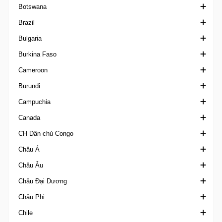
Botswana
VĐQG Bỉ
Juniores U19
Giải hạng nhất Bolivia
Ngoại hạng Bosnia và Herzegovina
Brazil
Provincial
Liga 3 Portugal
Nacional B Bolivia
Cúp bóng đá Bosna và Hercegovina
Ngoại hạng Botswana
Bulgaria
Second Amateur Division
VĐQG Bồ Đào Nha
Torneo Amistoso de Verano
Premijer Liga
Acreano
Burkina Faso
Super Cup Belgium
Liga Revelacao U23
Alagoano 1
Cúp Bóng đá Bulgaria
Cameroon
Super League Belgium
Siêu Cúp Bồ Đào Nha
Alagoano 2
Hạng Nhất Bulgaria
Ligue 1 Burkina Faso
Burundi
Third Amateur Division
Segunda Liga
Alagoano U20
Hạng Nhì Bulgaria
VĐQG Cameroon
Campuchia
Taca da Liga
Amapaense Brazil
Hạng Ba Bulgaria
Siêu Cúp Cameroon
Ligue A
Canada
Taca de Portugal
Amazonense 1
Super Cup Bulgaria
Elite Two
Ngoại hạng Campuchia
CH Dân chủ Congo
Taca Revelacao U23
Amazonense 2
Hun Sen Cup
Ngoại hạng Canada
Châu Á
Baiano 1
Canadian Championship
Ligue 1 Congo DR
Châu Âu
Baiano 2
Canadian Soccer League
AFC Challenge Cup
Châu Đại Dương
Baiano U20
League 1 Ontario
AFC Challenge League
U20 Elite League
Châu Phi
Brasileiro de Aspirantes
Northern Super League
AFC Champions League Elite
UEFA Champions League
OFC Champions League
Chile
Brasileiro Feminino A1
PCSL
AFC Champions League Two
UEFA Conference League
OFC Nations Cup
Africa Cup of Nations Qualification