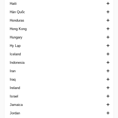
Haiti
Copa Espírito Santo
Derde Divisie
Hàn Quốc
Copa Fares Lopes
VĐQG Hà Lan
Ligue Haitienne Haiti
Honduras
Copa Gaucha
Eerste Divisie
K League 1
Hong Kong
Copa Grao Para
Eredivisie Women
K League 2
VĐQG Honduras
Hungary
Copa Paulista
KNVB Beker Netherlands
K League Cup
FA Cup Hong Kong
Hy Lạp
Copa Rio
Siêu Cúp Hà Lan
Cúp Quốc Gia Hàn Quốc
Ngoại hạng Hong Kong
VĐQG Hungary
Iceland
Copa Rio U20
Reserve League Netherlands
K3 League
HKFA 1st Division
Magyar Kupa
Cúp Quốc gia Hy Lạp
Indonesia
Copa Santa Catarina
Tweede Divisie
WK-League
Sapling Cup
NB II
Football League
1. Deild Iceland
Iran
Copa Verde
U18 Divisie 1 Netherlands
Senior Shield
NB III
VĐQG Hy Lạp
VĐQG Iceland
VĐQG Indonesia
Iraq
Estadual Junior U20
U19 Divisie 1
HKPL Cup
Hạng Nhì Hy Lạp
2. Deild
Liga 2 Indonesia
Azadegan League
Ireland
Gaucho 1
U21 Divisie 1 Netherlands
Gamma Ethniki
Besta deild Women
Piala Indonesia
VĐQG Iran
VĐQG I-rắc
Israel
Gaucho 2
Cup Iceland
Piala Presiden
Siêu Cúp Iran
FAI Cup
Jamaica
Gaucho 3
Fotbolti.net Cup A
Hazfi Cup
FAI President's Cup
Liga Alef
Jordan
Goiano 1
League Cup Iceland
First Division
Ngoại hạng Israel
Ngoại hạng Jamaica