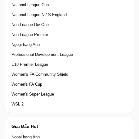
National League Cup
National League N / S England
Non League Div One
Non League Premier
Ngoại hạng Anh
Professional Development League
U18 Premier League
Women’s FA Community Shield
Women's FA Cup
Women's Super League
WSL 2
Giải Đấu Hot
Ngoại hạng Anh