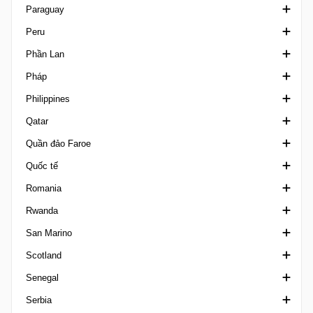
Paraguay
Sergipano 2
USL League One
CONMEBOL U20 Femenino
Superliga Women
Japan Football League
LPF
Peru
VĐQG Brazil
USL League Two
Youth Championship
WE League
Copa Paraguay
Phần Lan
hạng nhì Brazil
USL Super League
VĐQG Paraguay
Copa Bicentenario
Pháp
hạng 3 Brazil
USL W League
Division Intermedia
Copa Inca
Kakkonen
Philippines
hạng 4 Brazil
WPSL
Supercopa Paraguay
Hạng Nhất Peru
Kakkosen Cup
Cúp Quốc gia Pháp
Qatar
Sergipano U20
Hạng 2 Peru
Kansallinen Liiga
Cúp Liên đoàn Pháp
Copa Paulino Alcantara
Quần đảo Faroe
Siêu Cúp Brazil
Copa Peru
League Cup Finland
Ligue 1
PFL
Emir Cup Qatar
Quốc tế
Sul-Matogrossense
Supercopa Peru
VĐQG Phần Lan
Ligue 2 France
Qatar Cup
1. Deild Faroe Islands
Romania
Tocantinense
Suomen Cup
National 1
VĐQG Qatar
Ngoại hạng Faroe
Cúp Vô địch Châu Á
Rwanda
Ykkonen
National 2
QFA Cup
Siêu Cúp Faroe
Algarve Cup
Cupa Romaniei
San Marino
Ykkoscup Finland
National 3
Second Division
Logmanssteypid
Arab Club Champions Cup
VĐQG Romania
VĐQG Rwanda
Scotland
Ykkosliiga
Premiere Ligue
Stars League
Arab Cup
Liga 1 Feminin
VĐQG San Marino
Senegal
Trophée des Champions
Cúp bóng đá châu Phi
Liga II
Coppa Titano
Challenge Cup Scotland
Serbia
CAC Games
Liga III
Super Cup San Marino
Championship Scotland
Ligue 1 Senegal