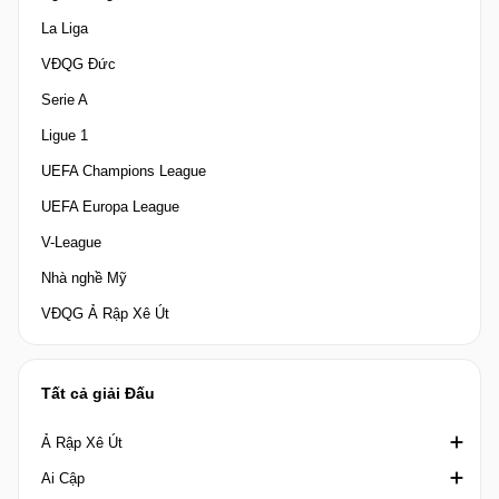
La Liga
VĐQG Đức
Serie A
Ligue 1
UEFA Champions League
UEFA Europa League
V-League
Nhà nghề Mỹ
VĐQG Ả Rập Xê Út
Tất cả giải Đấu
Ả Rập Xê Út
Ai Cập
Crown Prince Cup Saudi Arabia