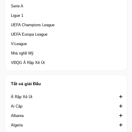
Serie A
Ligue 1
UEFA Champions League
UEFA Europa League
V-League
Nhà nghề Mỹ
VĐQG Ả Rập Xê Út
Tất cả giải Đấu
Ả Rập Xê Út
Ai Cập
Crown Prince Cup Saudi Arabia
Albania
Division 1 Saudi Arabia
Cúp quốc gia Ai Cập
Algeria
King's Cup Saudi Arabia
Cúp Liên đoàn Ai Cập
1st Division Albania