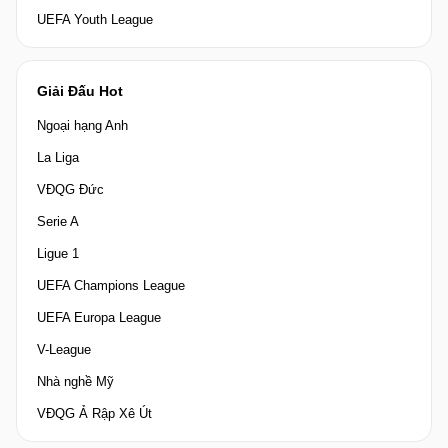
UEFA Youth League
Giải Đấu Hot
Ngoại hạng Anh
La Liga
VĐQG Đức
Serie A
Ligue 1
UEFA Champions League
UEFA Europa League
V-League
Nhà nghề Mỹ
VĐQG Ả Rập Xê Út