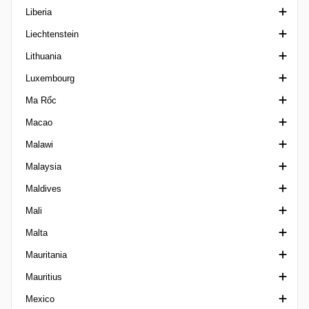
Liberia
Mineiro U20
Cup Latvia
Federation Cup Lebanon
Ngoại hạng Libya
Liechtenstein
Paraense A
LFA First Division
Lithuania
Paraense B1
Cup Liechtenstein
Luxembourg
Paraense B2
VĐQG Lithuania
Ma Rốc
Paraense U20
1 Lyga
VĐQG Luxembourg
Macao
Paraibano 1
Siêu Cúp Lithuania
Cup Luxembourg
VĐQG Ma Rốc
Malawi
Paraibano 2 Brazil
Cup Lithuania
Botola 2
VĐQG Macao
Malaysia
Paraibano U20
Cup Morocco
VĐQG Malawi
Maldives
Paranaense 1
FA Cup Malaysia
Mali
Paranaense 2
Malaysia Cup
VĐQG Maldives
Malta
Paranaense 3
Hạng nhất Malaysia
Ngoại hạng Mali
Mauritania
Paranaense U20
MFL Cup
Challenge Cup Malta
Mauritius
Paulista A1
Super League Malaysia
Challenge League Malta
VĐQG Mauritania
Mexico
Paulista A2
Ngoại hạng Malta
Mauritian League