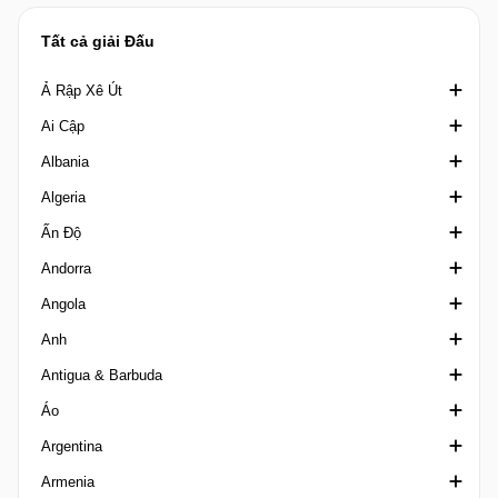
Tất cả giải Đấu
Ả Rập Xê Út
Ai Cập
Crown Prince Cup Saudi Arabia
Albania
Division 1 Saudi Arabia
Cúp quốc gia Ai Cập
Algeria
King's Cup Saudi Arabia
Cúp Liên đoàn Ai Cập
1st Division Albania
Ấn Độ
VĐQG Ả Rập Xê Út
Ngoại hạng Ai Cập
2nd Division
Coupe de la Ligue Algeria
Andorra
Siêu Cúp Ả Rập Xê Út
Second Division A
Cup Albania
Coupe Nationale
AIFF Super Cup India
Angola
Siêu Cúp Ai Cập
Super Cup Albania
VĐQG Algeria
Calcutta Premier Division
VĐQG Andorra
Anh
VĐQG Albania
Ligue 2 Algeria
I-League
2a Divisio
Girabola
Antigua & Barbuda
Reserve League Algeria
I-League 2 India
Copa Constitucio
Hạng Nhất Anh
Áo
Super Cup Algeria
VĐQG Ấn Độ
Super Cup Andorra
Siêu cúp Anh
VĐQG Antigua & Barbuda
Argentina
Santosh Trophy India
Cúp Liên đoàn
Giải hạng hai Áo
Armenia
FA Cup
VĐQG Áo
Cúp quốc gia Argentina