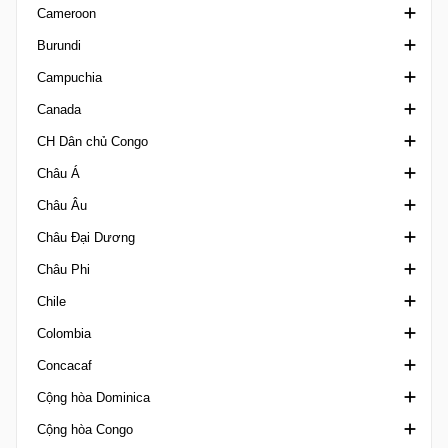
Cameroon
Super League Belgium
Siêu Cúp Bồ Đào Nha
Alagoano 2
Hạng Nhất Bulgaria
Ligue 1 Burkina Faso
Burundi
Third Amateur Division
Segunda Liga
Alagoano U20
Hạng Nhì Bulgaria
VĐQG Cameroon
Campuchia
Taca da Liga
Amapaense Brazil
Hạng Ba Bulgaria
Siêu Cúp Cameroon
Ligue A
Canada
Taca de Portugal
Amazonense 1
Super Cup Bulgaria
Elite Two
Ngoại hạng Campuchia
CH Dân chủ Congo
Taca Revelacao U23
Amazonense 2
Hun Sen Cup
Ngoại hạng Canada
Châu Á
Baiano 1
Canadian Championship
Ligue 1 Congo DR
Châu Âu
Baiano 2
Canadian Soccer League
AFC Challenge Cup
Châu Đại Dương
Baiano U20
League 1 Ontario
AFC Challenge League
U20 Elite League
Châu Phi
Brasileiro de Aspirantes
Northern Super League
AFC Champions League Elite
UEFA Champions League
OFC Champions League
Chile
Brasileiro Feminino A1
PCSL
AFC Champions League Two
UEFA Conference League
OFC Nations Cup
Africa Cup of Nations Qualification
Colombia
Brasileiro U17
AFC U17 Asian Cup
UEFA Europa League
OFC U19 Championship
Africa U20 Cup of Nations
Cúp Chile
Concacaf
Brasileiro U20 A
AFC U17 Asian Cup Qualification
UEFA European Championship
Africa U23 Cup of Nations Qualification
Hạng Nhì Chile
Cúp Colombia
Cộng hòa Dominica
Nữ VĐQG Brazil
AFC U17 Women's Asian Cup
UEFA European Championship Qualifiers
African Football League
VĐQG Chile
VĐQG Colombia
Concacaf Caribbean Club Shield
Cộng hòa Congo
Brasileiro U20 B
AFC U20 Asian Cup
Siêu Cúp Châu Âu
African Games
Hạng 3 Chile
Liga Femenina
Concacaf Caribbean Cup
Cúp Dominica