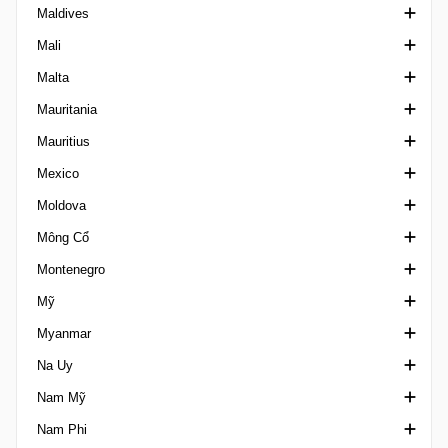
Maldives
Paranaense 1
FA Cup Malaysia
Mali
Paranaense 2
Malaysia Cup
VĐQG Maldives
Malta
Paranaense 3
Hạng nhất Malaysia
Ngoại hạng Mali
Mauritania
Paranaense U20
MFL Cup
Challenge Cup Malta
Mauritius
Paulista A1
Super League Malaysia
Challenge League Malta
VĐQG Mauritania
Mexico
Paulista A2
Ngoại hạng Malta
Mauritian League
Moldova
Paulista A3
FA Trophy Malta
Copa MX
Mông Cổ
Paulista A4
Super Cup Malta
Copa por Mexico
Cupa Moldova
Montenegro
Paulista Série B
VĐQG Mexico
VĐQG Moldova
Ngoại hạng Mông Cổ
Mỹ
Paulista U20
Liga de Expansion MX
Liga 1 Moldova
Siêu Cúp Mông Cổ
VĐQG Montenegro
Myanmar
Pernambucano 1
Liga MX Femenil
Cup Montenegro
Nhà nghề Mỹ
Na Uy
Pernambucano 2
Liga Premier Serie A
Second League Montenegro
MLS All-Star
VĐQG Myanmar
Nam Mỹ
Pernambucano 3
Liga Premier Serie B
MLS Next Pro
1. Division Norway
Nam Phi
Pernambucano U20
Supercopa MX
NASL
1. Division Women
CONMEBOL Copa America