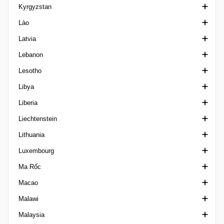
Kyrgyzstan
Maranhense 2
Cup Kazakhstan
Super League Kenya
VĐQG Kosovo
Crown Prince Cup Kuwait
Lào
Matogrossense 1
Cup Kosovo
Division 1 Kuwait
VĐQG Kyrgyzstan
Latvia
Matogrossense 2
VĐQG Kuwait
VĐQG Lào
Lebanon
Mineiro 1
Siêu Cúp Kuwait
1. Liga Latvia
Lesotho
Mineiro 2
Emir Cup Kuwait
Siêu Cúp Latvia
Cup Lebanon
Libya
Mineiro 3
VĐQG Latvia
Ngoại hạng Lebanon
Ngoại hạng Lesotho
Liberia
Mineiro U20
Cup Latvia
Federation Cup Lebanon
Ngoại hạng Libya
Liechtenstein
Paraense A
LFA First Division
Lithuania
Paraense B1
Cup Liechtenstein
Luxembourg
Paraense B2
VĐQG Lithuania
Ma Rốc
Paraense U20
1 Lyga
VĐQG Luxembourg
Macao
Paraibano 1
Siêu Cúp Lithuania
Cup Luxembourg
VĐQG Ma Rốc
Malawi
Paraibano 2 Brazil
Cup Lithuania
Botola 2
VĐQG Macao
Malaysia
Paraibano U20
Cup Morocco
VĐQG Malawi