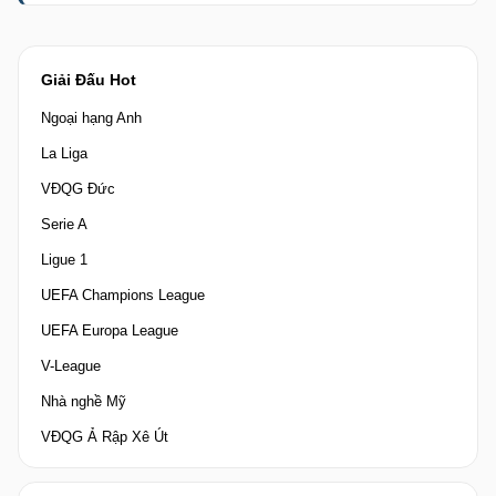
Giải Đấu Hot
Ngoại hạng Anh
La Liga
VĐQG Đức
Serie A
Ligue 1
UEFA Champions League
UEFA Europa League
V-League
Nhà nghề Mỹ
VĐQG Ả Rập Xê Út