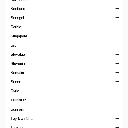
Scotland
Ykkosliiga
Premiere Ligue
Stars League
Arab Cup
Liga 1 Feminin
VĐQG San Marino
Senegal
Trophée des Champions
Cúp bóng đá châu Phi
Liga II
Coppa Titano
Challenge Cup Scotland
Serbia
CAC Games
Liga III
Super Cup San Marino
Championship Scotland
Ligue 1 Senegal
Singapore
Campeones Cup
Supercupa
Highland / Lowland
Cup Serbia
Síp
Caribbean Cup
League Cup Scotland
Prva Liga
Cup Singapore
Slovakia
Giao hữu câu lạc bộ
League One Scotland
VĐQG Serbia
VĐQG Singapore
Hạng nhất Síp
Slovenia
China Cup
Ngoại hạng Scotland
Srpska Liga
League Cup Singapore
Hạng nhì Síp
VĐQG Slovakia
Somalia
Club Friendlies Women
League Two Scotland
Hạng ba Síp
2. liga Slovakia
1. SNL
Sudan
CONMEBOL/UEFA Finalissima
Scottish Cup
Siêu Cup Síp
3. liga Slovakia
2. SNL
hạng Nhất Somalia
Syria
COTIF Tournament
SWF Scottish Cup
Cup Cyprus
Cup Slovakia
3. SNL
Ngoại hạng Sudan
Tajikistan
Emirates Cup
SWPL Cup
I Liga Women
Cup Slovenia
Ngoại hạng Syria
Surinam
FIFA Confederations Cup
VĐQG Tajikistan
Tây Ban Nha
FIFA U17 Women's World Cup
Suriname Major League
Tanzania
Giao hữu
Cúp Nhà vua Tây Ban Nha