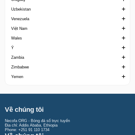
Uzbekistan
Premier League Asia Trophy
Super Cup United Arab Emirates
Capital Territory NPL
Druha Liga
VĐQG Uruguay
Venezuela
Premier League International Cup
Capital Territory NPL 2
Ngoại hạng Ukraina
Copa Uruguay
Cup Uzbekistan
Việt Nam
Qatar-UAE Super Cup
FQPL 3 Metro
Siêu Cúp Ukraina
Segunda Division Uruguay
Pro League Uzbekistan
VĐQG Venezuela
Wales
SAFF Championship
New South Wales NPL
Persha Liga
Super Copa Uruguay
VĐQG Uzbekistan
Copa Venezuela
Siêu Cúp Việt Nam
Ý
SheBelieves Cup
NNSW League 1
U19 League
Super Cup Uzbekistan
Segunda Division Venezuela
V-League
FAW Championship
Zambia
South American Youth Games
Northern NSW NPL
U21 League
Supercopa Venezuela
Hạng nhất Quốc gia
Ngoại hạng xứ Wales
Campionato Primavera 1
Zimbabwe
Southeast Asian Games
Northern Territory Premier League
Cup Quốc Gia Việt Nam
League Cup Wales
Campionato Primavera 2
Ngoại hạng Zambia
Yemen
The Atlantic Cup
NSW League One
Welsh Cup
Coppa Italia
Ngoại hạng Zimbabwe
Tipsport Malta Cup
Queensland NPL
Coppa Italia Primavera
Yemeni League
Tournoi Maurice Revello
Queensland Premier League
Coppa Italia Serie C
U20 Arab Championship
South Australia NPL Australia
Coppa Italia Serie D
Về chúng tôi
UAE-Qatar Super Shield
South Australia State League 1
Coppa Italia Women
Necofa ORG - Bóng đá số trực tuyến
UEFA/CONMEBOL Club Challenge
Tasmania Northern Championship
Serie A
Địa chỉ: Addis Ababa, Ethiopia
Phone: +251 91 110 1734
WAFF Championship U23
Tasmania NPL
Serie A Women