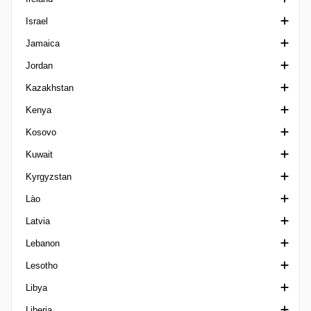
Israel
Gaucho 2
Cup Iceland
Piala Presiden
Siêu Cúp Iran
FAI Cup
Jamaica
Gaucho 3
Fotbolti.net Cup A
Hazfi Cup
FAI President's Cup
Liga Alef
Jordan
Goiano 1
League Cup Iceland
First Division
Ngoại hạng Israel
Ngoại hạng Jamaica
Kazakhstan
Goiano 2
Reykjavik Cup
Ngoại hạng Ireland
Liga Leumit
Ngoại hạng Jordan
Kenya
Goiano 3
Super Cup Iceland
League Cup Ireland
State Cup
Cup Jordan
1. Division Kazakhstan
Kosovo
Goiano U20
Women's President's Cup
Super Cup Israel
Siêu Cúp Jordan
Ngoại hạng Kazakhstan
Ngoại hạng Kenya
Kuwait
Maranhense 1
Toto Cup Ligat Al
Shield Cup Jordan
Siêu Cúp Kazakhstan
Shield Cup Kenya
Siêu Cup Kosovo
Kyrgyzstan
Maranhense 2
Cup Kazakhstan
Super League Kenya
VĐQG Kosovo
Crown Prince Cup Kuwait
Lào
Matogrossense 1
Cup Kosovo
Division 1 Kuwait
VĐQG Kyrgyzstan
Latvia
Matogrossense 2
VĐQG Kuwait
VĐQG Lào
Lebanon
Mineiro 1
Siêu Cúp Kuwait
1. Liga Latvia
Lesotho
Mineiro 2
Emir Cup Kuwait
Siêu Cúp Latvia
Cup Lebanon
Libya
Mineiro 3
VĐQG Latvia
Ngoại hạng Lebanon
Ngoại hạng Lesotho
Liberia
Mineiro U20
Cup Latvia
Federation Cup Lebanon
Ngoại hạng Libya