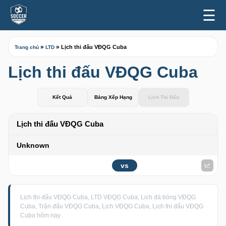
☰
»
»
Lịch thi đấu VĐQG Cuba
Trang chủ
LTD
Lịch thi đấu VĐQG Cuba
Kết Quả
Bảng Xếp Hạng
Lịch Thi Đấu
Lịch thi đấu VĐQG Cuba
Unknown
vs
Lịch thi đấu VĐQG Cuba, LTD VĐQG Cuba, Lịch đá bóng VĐQG
Cuba, Trận đấu VĐQG Cuba, Lịch VĐQG Cuba, Lịch thi đấu VĐQG
Cuba hôm nay