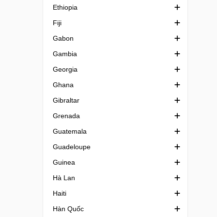
Ethiopia
Catarinense 2 Brazil
Asian Games
UEFA Women's Champions League
COSAFA Cup
Concacaf W Gold Cup Qualification
Ngoại hạng Đan Mạch
DFB Junioren Pokal
Siêu cúp Ecuador
Esiliiga A
Ngoại hạng Eswatini
Fiji
Catarinense 3
CAFA Nations Cup
UEFA Women's Championship
COSAFA U20 Championship
Concacaf Women's U17
Kvindeliga
DFB Pokal
VĐQG Estonia
Ngoại hạng Ethiopia
UEFA Women's Championship
Gabon
Catarinense U20
EAFF E-1 Football Championship
Concacaf Women's U20
DFB Pokal Women
Esiliiga B
VĐQG Fiji
Qualification
EAFF Football Championship
Concacaf Women's U20
Gambia
Cearense 1
UEFA Women's Nations League
Frauen Bundesliga
VĐQG Gabon
Qualification
Qualification
Concacaf Women's World Cup
Georgia
Cearense 2
Oberliga
Hạng nhất Gambia
Qualifiers
Ghana
Cearense 3
Copa Centroamericana
Siêu Cúp Đức
VĐQG Georgia
Gibraltar
Cearense U20
Regionalliga Germany
David Kipiani Cup
Cúp Quốc gia Ghana
Grenada
Copa Alagoas
Supercup der Frauen
Erovnuli Liga 2
Ngoại hạng Ghana
Ngoại hạng Gibraltar
Guatemala
Copa do Brasil
U19 Bundesliga
Siêu Cúp Georgia
Siêu Cúp Ghana
Siêu Cúp Gibraltar
Ngoại hạng Grenada
Guadeloupe
Copa do Brasil U17
Liga 3 Georgia
Rock Cup
VĐQG Guatemala
Guinea
Copa do Brasil U20
Primera Division Guatemala
Division d'Honneur
Hà Lan
Copa do Nordeste
VĐQG Guinea
Haiti
Copa Espírito Santo
Derde Divisie
Hàn Quốc
Copa Fares Lopes
VĐQG Hà Lan
Ligue Haitienne Haiti