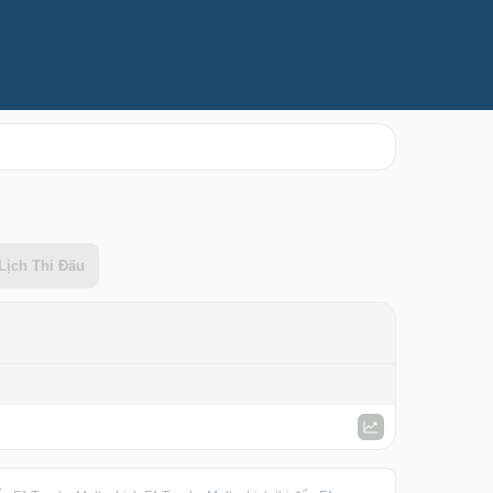
Lịch Thi Đấu