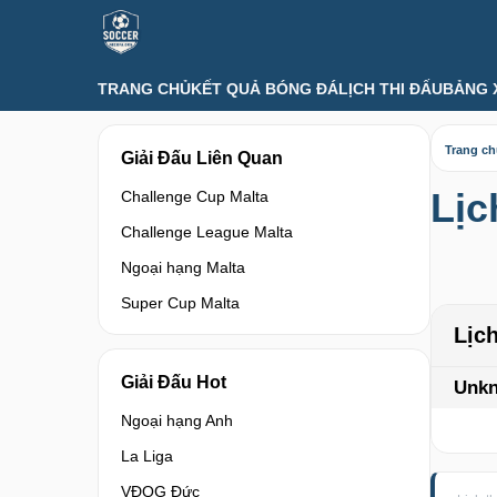
TRANG CHỦ
KẾT QUẢ BÓNG ĐÁ
LỊCH THI ĐẤU
BẢNG 
Trang c
Giải Đấu Liên Quan
Lịc
Challenge Cup Malta
Challenge League Malta
Ngoại hạng Malta
Super Cup Malta
Lịch
Giải Đấu Hot
Unk
Ngoại hạng Anh
La Liga
VĐQG Đức