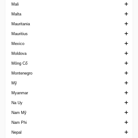
Mali
Paranaense 2
Malaysia Cup
VĐQG Maldives
Malta
Paranaense 3
Hạng nhất Malaysia
Ngoại hạng Mali
Mauritania
Paranaense U20
MFL Cup
Challenge Cup Malta
Mauritius
Paulista A1
Super League Malaysia
Challenge League Malta
VĐQG Mauritania
Mexico
Paulista A2
Ngoại hạng Malta
Mauritian League
Moldova
Paulista A3
FA Trophy Malta
Copa MX
Mông Cổ
Paulista A4
Super Cup Malta
Copa por Mexico
Cupa Moldova
Montenegro
Paulista Série B
VĐQG Mexico
VĐQG Moldova
Ngoại hạng Mông Cổ
Mỹ
Paulista U20
Liga de Expansion MX
Liga 1 Moldova
Siêu Cúp Mông Cổ
VĐQG Montenegro
Myanmar
Pernambucano 1
Liga MX Femenil
Cup Montenegro
Nhà nghề Mỹ
Na Uy
Pernambucano 2
Liga Premier Serie A
Second League Montenegro
MLS All-Star
VĐQG Myanmar
Nam Mỹ
Pernambucano 3
Liga Premier Serie B
MLS Next Pro
1. Division Norway
Nam Phi
Pernambucano U20
Supercopa MX
NASL
1. Division Women
CONMEBOL Copa America
Nepal
Piauiense
U20 League
NISA
2. Division Norway
CONMEBOL Copa America Femenina
1st Division South Africa