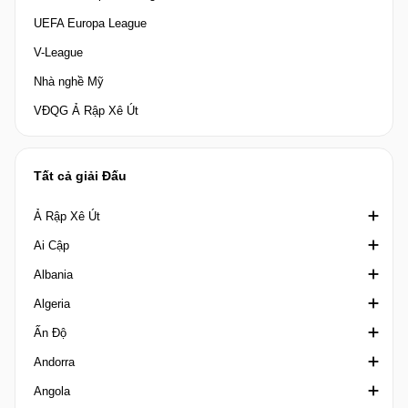
UEFA Europa League
V-League
Nhà nghề Mỹ
VĐQG Ả Rập Xê Út
Tất cả giải Đấu
Ả Rập Xê Út
Ai Cập
Crown Prince Cup Saudi Arabia
Albania
Division 1 Saudi Arabia
Cúp quốc gia Ai Cập
Algeria
King's Cup Saudi Arabia
Cúp Liên đoàn Ai Cập
1st Division Albania
Ấn Độ
VĐQG Ả Rập Xê Út
Ngoại hạng Ai Cập
2nd Division
Coupe de la Ligue Algeria
Andorra
Siêu Cúp Ả Rập Xê Út
Second Division A
Cup Albania
Coupe Nationale
AIFF Super Cup India
Angola
Siêu Cúp Ai Cập
Super Cup Albania
VĐQG Algeria
Calcutta Premier Division
VĐQG Andorra