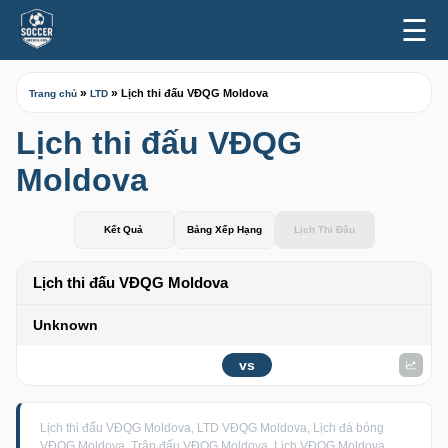
☰
»
»
Lịch thi đấu VĐQG Moldova
Trang chủ
LTD
Lịch thi đấu VĐQG
Moldova
Kết Quả
Bảng Xếp Hạng
Lịch Thi Đấu
Lịch thi đấu VĐQG Moldova
Unknown
vs
Lịch thi đấu VĐQG Moldova, LTD VĐQG Moldova, Lịch đá bóng
VĐQG Moldova, Trận đấu VĐQG Moldova, Lịch VĐQG Moldova,