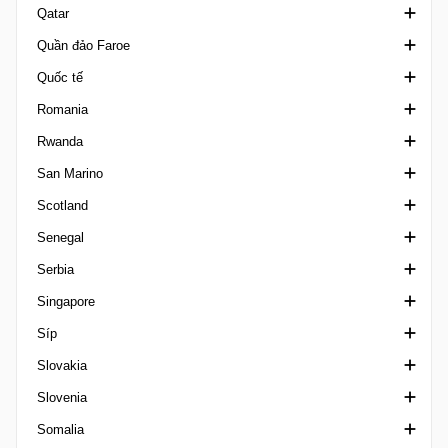
Qatar
Sergipano U20
Hạng 2 Peru
Kansallinen Liiga
Cúp Liên đoàn Pháp
Copa Paulino Alcantara
Quần đảo Faroe
Siêu Cúp Brazil
Copa Peru
League Cup Finland
Ligue 1
PFL
Emir Cup Qatar
Quốc tế
Sul-Matogrossense
Supercopa Peru
VĐQG Phần Lan
Ligue 2 France
Qatar Cup
1. Deild Faroe Islands
Romania
Tocantinense
Suomen Cup
National 1
VĐQG Qatar
Ngoại hạng Faroe
Cúp Vô địch Châu Á
Rwanda
Ykkonen
National 2
QFA Cup
Siêu Cúp Faroe
Algarve Cup
Cupa Romaniei
San Marino
Ykkoscup Finland
National 3
Second Division
Logmanssteypid
Arab Club Champions Cup
VĐQG Romania
VĐQG Rwanda
Scotland
Ykkosliiga
Premiere Ligue
Stars League
Arab Cup
Liga 1 Feminin
VĐQG San Marino
Senegal
Trophée des Champions
Cúp bóng đá châu Phi
Liga II
Coppa Titano
Challenge Cup Scotland
Serbia
CAC Games
Liga III
Super Cup San Marino
Championship Scotland
Ligue 1 Senegal
Singapore
Campeones Cup
Supercupa
Highland / Lowland
Cup Serbia
Síp
Caribbean Cup
League Cup Scotland
Prva Liga
Cup Singapore
Slovakia
Giao hữu câu lạc bộ
League One Scotland
VĐQG Serbia
VĐQG Singapore
Hạng nhất Síp
Slovenia
China Cup
Ngoại hạng Scotland
Srpska Liga
League Cup Singapore
Hạng nhì Síp
VĐQG Slovakia
Somalia
Club Friendlies Women
League Two Scotland
Hạng ba Síp
2. liga Slovakia
1. SNL