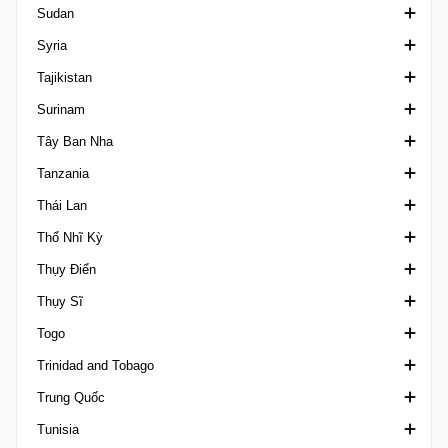
Sudan
CONMEBOL/UEFA Finalissima
Scottish Cup
Siêu Cup Síp
3. liga Slovakia
2. SNL
hạng Nhất Somalia
Syria
COTIF Tournament
SWF Scottish Cup
Cup Cyprus
Cup Slovakia
3. SNL
Ngoại hạng Sudan
Tajikistan
Emirates Cup
SWPL Cup
I Liga Women
Cup Slovenia
Ngoại hạng Syria
Surinam
FIFA Confederations Cup
VĐQG Tajikistan
Tây Ban Nha
FIFA U17 Women's World Cup
Suriname Major League
Tanzania
Giao hữu
Cúp Nhà vua Tây Ban Nha
Thái Lan
FIFA U20 Women's World Cup
Copa Federacion
Ligi kuu Bara
Thổ Nhĩ Kỳ
Friendlies Women
La Liga
FA Cup Thailand
Thụy Điển
Gulf Cup of Nations
Primera Division Femenina
League Cup Thailand
1. Lig
Thụy Sĩ
International Champions Cup
Primera Division RFEF
VĐQG Thái Lan
2. Lig
VĐQG Thụy Điển
Togo
Islamic Solidarity Games
Segunda Division Spain
Thai Champions Cup
3. Lig Turkey
Damallsvenskan
1. Liga Classic
Trinidad and Tobago
King's Cup
Segunda Division RFEF
Thai League 2
Cup Turkey
Division 2
1. Liga Promotion
VĐQG Togo
Trung Quốc
Kirin Cup
Super Cup Spain
VĐQG Thổ Nhĩ Kỳ
Elitettan
2. Liga Interregional
Giải Chuyên nghiệp Trinidad và Tobago
Tunisia
Leagues Cup
Supercopa Femenina
Super Cup Turkey
Ettan
Challenge League Switzerland
Chinese Football League 1