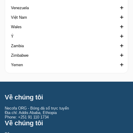
Venezuela
Premier League International Cup
Capital Territory NPL 2
Ngoại hạng Ukraina
Copa Uruguay
Cup Uzbekistan
Việt Nam
Qatar-UAE Super Cup
FQPL 3 Metro
Siêu Cúp Ukraina
Segunda Division Uruguay
Pro League Uzbekistan
VĐQG Venezuela
Wales
SAFF Championship
New South Wales NPL
Persha Liga
Super Copa Uruguay
VĐQG Uzbekistan
Copa Venezuela
Siêu Cúp Việt Nam
Ý
SheBelieves Cup
NNSW League 1
U19 League
Super Cup Uzbekistan
Segunda Division Venezuela
V-League
FAW Championship
Zambia
South American Youth Games
Northern NSW NPL
U21 League
Supercopa Venezuela
Hạng nhất Quốc gia
Ngoại hạng xứ Wales
Campionato Primavera 1
Zimbabwe
Southeast Asian Games
Northern Territory Premier League
Cup Quốc Gia Việt Nam
League Cup Wales
Campionato Primavera 2
Ngoại hạng Zambia
Yemen
The Atlantic Cup
NSW League One
Welsh Cup
Coppa Italia
Ngoại hạng Zimbabwe
Tipsport Malta Cup
Queensland NPL
Coppa Italia Primavera
Yemeni League
Tournoi Maurice Revello
Queensland Premier League
Coppa Italia Serie C
U20 Arab Championship
South Australia NPL Australia
Coppa Italia Serie D
Về chúng tôi
UAE-Qatar Super Shield
South Australia State League 1
Coppa Italia Women
Necofa ORG - Bóng đá số trực tuyến
UEFA/CONMEBOL Club Challenge
Tasmania Northern Championship
Serie A
Địa chỉ: Addis Ababa, Ethiopia
Phone: +251 91 110 1734
Về chúng tôi
WAFF Championship U23
Tasmania NPL
Serie A Women
Women's International Champions Cup
Tasmania Southern Championship
Serie B