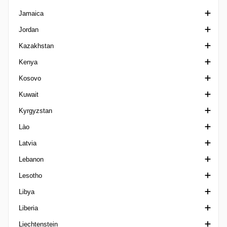
Jamaica
Gaucho 3
Fotbolti.net Cup A
Hazfi Cup
FAI President's Cup
Liga Alef
Jordan
Goiano 1
League Cup Iceland
First Division
Ngoại hạng Israel
Ngoại hạng Jamaica
Kazakhstan
Goiano 2
Reykjavik Cup
Ngoại hạng Ireland
Liga Leumit
Ngoại hạng Jordan
Kenya
Goiano 3
Super Cup Iceland
League Cup Ireland
State Cup
Cup Jordan
1. Division Kazakhstan
Kosovo
Goiano U20
Women's President's Cup
Super Cup Israel
Siêu Cúp Jordan
Ngoại hạng Kazakhstan
Ngoại hạng Kenya
Kuwait
Maranhense 1
Toto Cup Ligat Al
Shield Cup Jordan
Siêu Cúp Kazakhstan
Shield Cup Kenya
Siêu Cup Kosovo
Kyrgyzstan
Maranhense 2
Cup Kazakhstan
Super League Kenya
VĐQG Kosovo
Crown Prince Cup Kuwait
Lào
Matogrossense 1
Cup Kosovo
Division 1 Kuwait
VĐQG Kyrgyzstan
Latvia
Matogrossense 2
VĐQG Kuwait
VĐQG Lào
Lebanon
Mineiro 1
Siêu Cúp Kuwait
1. Liga Latvia
Lesotho
Mineiro 2
Emir Cup Kuwait
Siêu Cúp Latvia
Cup Lebanon
Libya
Mineiro 3
VĐQG Latvia
Ngoại hạng Lebanon
Ngoại hạng Lesotho
Liberia
Mineiro U20
Cup Latvia
Federation Cup Lebanon
Ngoại hạng Libya
Liechtenstein
Paraense A
LFA First Division