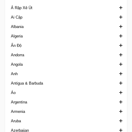
Ả Rập Xê Út
Ai Cập
Crown Prince Cup Saudi Arabia
Albania
Division 1 Saudi Arabia
Cúp quốc gia Ai Cập
Algeria
King's Cup Saudi Arabia
Cúp Liên đoàn Ai Cập
1st Division Albania
Ấn Độ
VĐQG Ả Rập Xê Út
Ngoại hạng Ai Cập
2nd Division
Coupe de la Ligue Algeria
Andorra
Siêu Cúp Ả Rập Xê Út
Second Division A
Cup Albania
Coupe Nationale
AIFF Super Cup India
Angola
Siêu Cúp Ai Cập
Super Cup Albania
VĐQG Algeria
Calcutta Premier Division
VĐQG Andorra
Anh
VĐQG Albania
Ligue 2 Algeria
I-League
2a Divisio
Girabola
Antigua & Barbuda
Reserve League Algeria
I-League 2 India
Copa Constitucio
Hạng Nhất Anh
Áo
Super Cup Algeria
VĐQG Ấn Độ
Super Cup Andorra
Siêu cúp Anh
VĐQG Antigua & Barbuda
Argentina
Santosh Trophy India
Cúp Liên đoàn
Giải hạng hai Áo
Armenia
FA Cup
VĐQG Áo
Cúp quốc gia Argentina
Aruba
FA Trophy England
Cúp Bóng đá Áo
Cúp Siêu giải đấu
Cup Armenia
Azerbaijan
FA Women's League Cup
Frauenliga
VĐQG Argentina, Torneo Betano
Ngoại hạng Armenia
Division di Honor