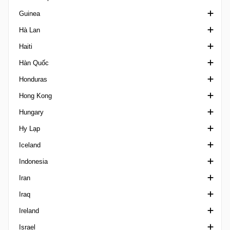
Guinea
Copa do Brasil U20
Primera Division Guatemala
Division d'Honneur
Hà Lan
Copa do Nordeste
VĐQG Guinea
Haiti
Copa Espírito Santo
Derde Divisie
Hàn Quốc
Copa Fares Lopes
VĐQG Hà Lan
Ligue Haitienne Haiti
Honduras
Copa Gaucha
Eerste Divisie
K League 1
Hong Kong
Copa Grao Para
Eredivisie Women
K League 2
VĐQG Honduras
Hungary
Copa Paulista
KNVB Beker Netherlands
K League Cup
FA Cup Hong Kong
Hy Lạp
Copa Rio
Siêu Cúp Hà Lan
Cúp Quốc Gia Hàn Quốc
Ngoại hạng Hong Kong
VĐQG Hungary
Iceland
Copa Rio U20
Reserve League Netherlands
K3 League
HKFA 1st Division
Magyar Kupa
Cúp Quốc gia Hy Lạp
Indonesia
Copa Santa Catarina
Tweede Divisie
WK-League
Sapling Cup
NB II
Football League
1. Deild Iceland
Iran
Copa Verde
U18 Divisie 1 Netherlands
Senior Shield
NB III
VĐQG Hy Lạp
VĐQG Iceland
VĐQG Indonesia
Iraq
Estadual Junior U20
U19 Divisie 1
HKPL Cup
Hạng Nhì Hy Lạp
2. Deild
Liga 2 Indonesia
Azadegan League
Ireland
Gaucho 1
U21 Divisie 1 Netherlands
Gamma Ethniki
Besta deild Women
Piala Indonesia
VĐQG Iran
VĐQG I-rắc
Israel
Gaucho 2
Cup Iceland
Piala Presiden
Siêu Cúp Iran
FAI Cup