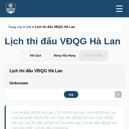
☰
»
»
Lịch thi đấu VĐQG Hà Lan
Trang chủ
LTD
Lịch thi đấu VĐQG Hà Lan
Kết Quả
Bảng Xếp Hạng
Lịch Thi Đấu
Lịch thi đấu VĐQG Hà Lan
Unknown
vs
Lịch thi đấu VĐQG Hà Lan, LTD VĐQG Hà Lan, Lịch VĐQG Hà Lan,
Lịch bóng đá VĐQG Hà Lan, Trận đấu VĐQG Hà Lan, Lịch VĐQG
Hà Lan, Lịch thi đấu VĐQG Hà Lan hôm nay, Lịch thi đấu VĐQG Hà
Lan mới nhất, Lịch thi đấu Eredivisie