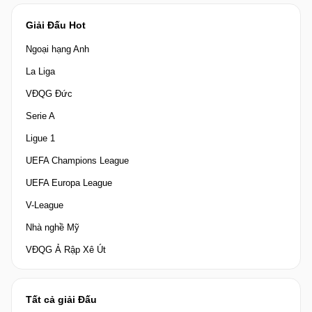
Giải Đấu Hot
Ngoại hạng Anh
La Liga
VĐQG Đức
Serie A
Ligue 1
UEFA Champions League
UEFA Europa League
V-League
Nhà nghề Mỹ
VĐQG Ả Rập Xê Út
Tất cả giải Đấu