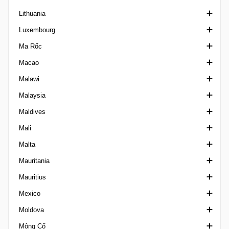
Lithuania
Paraense B1
Cup Liechtenstein
Luxembourg
Paraense B2
VĐQG Lithuania
Ma Rốc
Paraense U20
1 Lyga
VĐQG Luxembourg
Macao
Paraibano 1
Siêu Cúp Lithuania
Cup Luxembourg
VĐQG Ma Rốc
Malawi
Paraibano 2 Brazil
Cup Lithuania
Botola 2
VĐQG Macao
Malaysia
Paraibano U20
Cup Morocco
VĐQG Malawi
Maldives
Paranaense 1
FA Cup Malaysia
Mali
Paranaense 2
Malaysia Cup
VĐQG Maldives
Malta
Paranaense 3
Hạng nhất Malaysia
Ngoại hạng Mali
Mauritania
Paranaense U20
MFL Cup
Challenge Cup Malta
Mauritius
Paulista A1
Super League Malaysia
Challenge League Malta
VĐQG Mauritania
Mexico
Paulista A2
Ngoại hạng Malta
Mauritian League
Moldova
Paulista A3
FA Trophy Malta
Copa MX
Mông Cổ
Paulista A4
Super Cup Malta
Copa por Mexico
Cupa Moldova