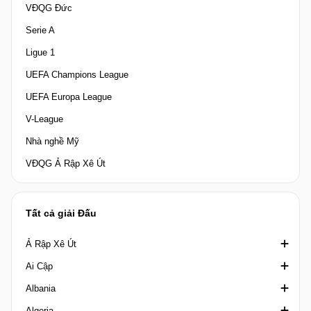
VĐQG Đức
Serie A
Ligue 1
UEFA Champions League
UEFA Europa League
V-League
Nhà nghề Mỹ
VĐQG Ả Rập Xê Út
Tất cả giải Đấu
Ả Rập Xê Út
Ai Cập
Crown Prince Cup Saudi Arabia
Albania
Division 1 Saudi Arabia
Cúp quốc gia Ai Cập
Algeria
King's Cup Saudi Arabia
Cúp Liên đoàn Ai Cập
1st Division Albania