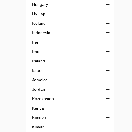
Hungary
Copa Paulista
KNVB Beker Netherlands
K League Cup
FA Cup Hong Kong
Hy Lạp
Copa Rio
Siêu Cúp Hà Lan
Cúp Quốc Gia Hàn Quốc
Ngoại hạng Hong Kong
VĐQG Hungary
Iceland
Copa Rio U20
Reserve League Netherlands
K3 League
HKFA 1st Division
Magyar Kupa
Cúp Quốc gia Hy Lạp
Indonesia
Copa Santa Catarina
Tweede Divisie
WK-League
Sapling Cup
NB II
Football League
1. Deild Iceland
Iran
Copa Verde
U18 Divisie 1 Netherlands
Senior Shield
NB III
VĐQG Hy Lạp
VĐQG Iceland
VĐQG Indonesia
Iraq
Estadual Junior U20
U19 Divisie 1
HKPL Cup
Hạng Nhì Hy Lạp
2. Deild
Liga 2 Indonesia
Azadegan League
Ireland
Gaucho 1
U21 Divisie 1 Netherlands
Gamma Ethniki
Besta deild Women
Piala Indonesia
VĐQG Iran
VĐQG I-rắc
Israel
Gaucho 2
Cup Iceland
Piala Presiden
Siêu Cúp Iran
FAI Cup
Jamaica
Gaucho 3
Fotbolti.net Cup A
Hazfi Cup
FAI President's Cup
Liga Alef
Jordan
Goiano 1
League Cup Iceland
First Division
Ngoại hạng Israel
Ngoại hạng Jamaica
Kazakhstan
Goiano 2
Reykjavik Cup
Ngoại hạng Ireland
Liga Leumit
Ngoại hạng Jordan
Kenya
Goiano 3
Super Cup Iceland
League Cup Ireland
State Cup
Cup Jordan
1. Division Kazakhstan
Kosovo
Goiano U20
Women's President's Cup
Super Cup Israel
Siêu Cúp Jordan
Ngoại hạng Kazakhstan
Ngoại hạng Kenya
Kuwait
Maranhense 1
Toto Cup Ligat Al
Shield Cup Jordan
Siêu Cúp Kazakhstan
Shield Cup Kenya
Siêu Cup Kosovo