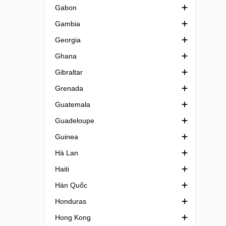
UEFA Women's Championship
Gabon
Catarinense U20
EAFF E-1 Football Championship
Concacaf Women's U20
DFB Pokal Women
Esiliiga B
VĐQG Fiji
Qualification
EAFF Football Championship
Concacaf Women's U20
Gambia
Cearense 1
UEFA Women's Nations League
Frauen Bundesliga
VĐQG Gabon
Qualification
Qualification
Concacaf Women's World Cup
Georgia
Cearense 2
Oberliga
Hạng nhất Gambia
Qualifiers
Ghana
Cearense 3
Copa Centroamericana
Siêu Cúp Đức
VĐQG Georgia
Gibraltar
Cearense U20
Regionalliga Germany
David Kipiani Cup
Cúp Quốc gia Ghana
Grenada
Copa Alagoas
Supercup der Frauen
Erovnuli Liga 2
Ngoại hạng Ghana
Ngoại hạng Gibraltar
Guatemala
Copa do Brasil
U19 Bundesliga
Siêu Cúp Georgia
Siêu Cúp Ghana
Siêu Cúp Gibraltar
Ngoại hạng Grenada
Guadeloupe
Copa do Brasil U17
Liga 3 Georgia
Rock Cup
VĐQG Guatemala
Guinea
Copa do Brasil U20
Primera Division Guatemala
Division d'Honneur
Hà Lan
Copa do Nordeste
VĐQG Guinea
Haiti
Copa Espírito Santo
Derde Divisie
Hàn Quốc
Copa Fares Lopes
VĐQG Hà Lan
Ligue Haitienne Haiti
Honduras
Copa Gaucha
Eerste Divisie
K League 1
Hong Kong
Copa Grao Para
Eredivisie Women
K League 2
VĐQG Honduras