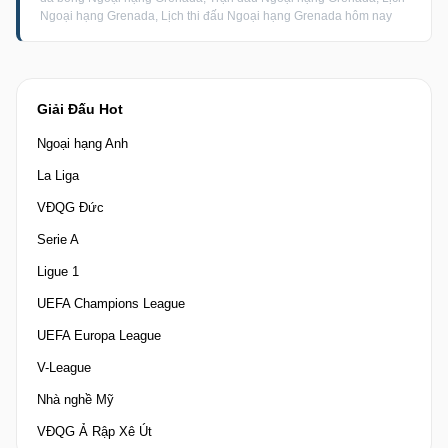
Ngoại hạng Grenada, Lịch thi đấu Ngoại hạng Grenada hôm nay
Giải Đấu Hot
Ngoại hạng Anh
La Liga
VĐQG Đức
Serie A
Ligue 1
UEFA Champions League
UEFA Europa League
V-League
Nhà nghề Mỹ
VĐQG Ả Rập Xê Út