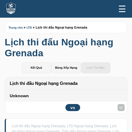
☰
»
»
Lịch thi đấu Ngoại hạng Grenada
Trang chủ
LTD
Lịch thi đấu Ngoại hạng
Grenada
Kết Quả
Bảng Xếp Hạng
Lịch Thi Đấu
Lịch thi đấu Ngoại hạng Grenada
Unknown
vs
Lịch thi đấu Ngoại hạng Grenada, LTD Ngoại hạng Grenada, Lịch
đá bóng Ngoại hạng Grenada, Trận đấu Ngoại hạng Grenada, Lịch