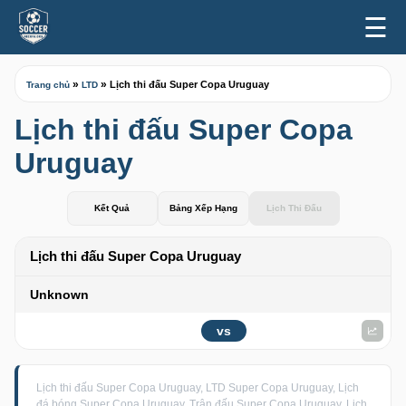
☰
»
»
Lịch thi đấu Super Copa Uruguay
Trang chủ
LTD
Lịch thi đấu Super Copa
Uruguay
Kết Quả
Bảng Xếp Hạng
Lịch Thi Đấu
Lịch thi đấu Super Copa Uruguay
Unknown
vs
Lịch thi đấu Super Copa Uruguay, LTD Super Copa Uruguay, Lịch
đá bóng Super Copa Uruguay, Trận đấu Super Copa Uruguay, Lịch