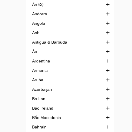
Ấn Độ
VĐQG Ả Rập Xê Út
Ngoại hạng Ai Cập
2nd Division
Coupe de la Ligue Algeria
Andorra
Siêu Cúp Ả Rập Xê Út
Second Division A
Cup Albania
Coupe Nationale
AIFF Super Cup India
Angola
Siêu Cúp Ai Cập
Super Cup Albania
VĐQG Algeria
Calcutta Premier Division
VĐQG Andorra
Anh
VĐQG Albania
Ligue 2 Algeria
I-League
2a Divisio
Girabola
Antigua & Barbuda
Reserve League Algeria
I-League 2 India
Copa Constitucio
Hạng Nhất Anh
Áo
Super Cup Algeria
VĐQG Ấn Độ
Super Cup Andorra
Siêu cúp Anh
VĐQG Antigua & Barbuda
Argentina
Santosh Trophy India
Cúp Liên đoàn
Giải hạng hai Áo
Armenia
FA Cup
VĐQG Áo
Cúp quốc gia Argentina
Aruba
FA Trophy England
Cúp Bóng đá Áo
Cúp Siêu giải đấu
Cup Armenia
Azerbaijan
FA Women's League Cup
Frauenliga
VĐQG Argentina, Torneo Betano
Ngoại hạng Armenia
Division di Honor
Ba Lan
FA Youth Cup
Landesliga
Prim B Metro Argentina
Super Cup Armenia
Cúp Bóng đá Azerbaijan
Bắc Ireland
League Cup England
Regionalliga Austria
Primera C
First League Armenia
Ngoại hạng Azerbaijan
Central Youth League
Bắc Macedonia
League One England
Primera D
Birinci Dasta
VĐQG Ba Lan
Championship Northern Ireland
Bahrain
League Two England
Giải hạng nhì Argentina
Cup Poland
Charity Shield
VĐQG Bắc Macedonia