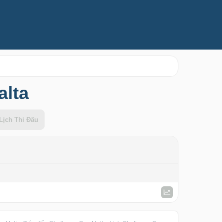
alta
Lịch Thi Đấu