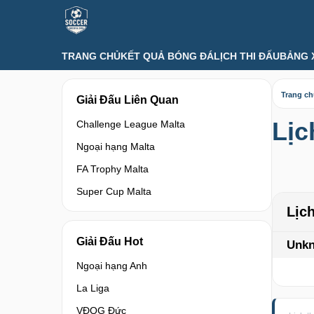
TRANG CHỦ
KẾT QUẢ BÓNG ĐÁ
LỊCH THI ĐẤU
BẢNG 
Trang c
Giải Đấu Liên Quan
Lịc
Challenge League Malta
Ngoại hạng Malta
FA Trophy Malta
Super Cup Malta
Lịc
Giải Đấu Hot
Unk
Ngoại hạng Anh
La Liga
VĐQG Đức