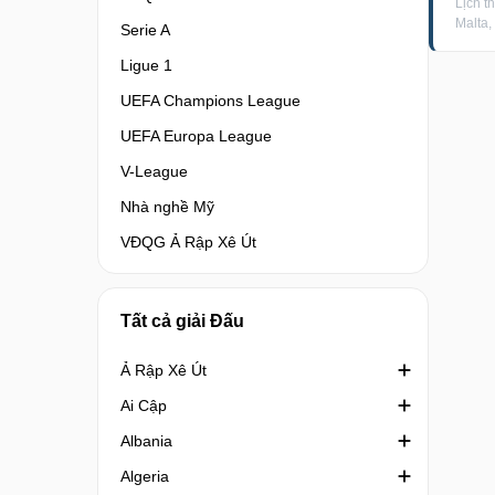
Lịch t
Malta,
Serie A
Ligue 1
UEFA Champions League
UEFA Europa League
V-League
Nhà nghề Mỹ
VĐQG Ả Rập Xê Út
Tất cả giải Đấu
Ả Rập Xê Út
Ai Cập
Crown Prince Cup Saudi Arabia
Albania
Division 1 Saudi Arabia
Cúp quốc gia Ai Cập
Algeria
King's Cup Saudi Arabia
Cúp Liên đoàn Ai Cập
1st Division Albania