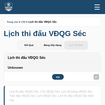
☰
»
»
Lịch thi đấu VĐQG Séc
Trang chủ
LTD
Lịch thi đấu VĐQG Séc
Kết Quả
Bảng Xếp Hạng
Lịch Thi Đấu
Lịch thi đấu VĐQG Séc
Unknown
vs
Lịch thi đấu VĐQG Séc, LTD VĐQG Séc, Lịch đá bóng VĐQG Séc,
Trận đấu VĐQG Séc, Lịch VĐQG Séc, Lịch thi đấu VĐQG Séc hôm
nay