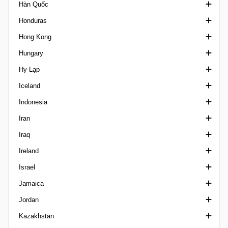
Hàn Quốc
Copa Fares Lopes
VĐQG Hà Lan
Ligue Haitienne Haiti
Honduras
Copa Gaucha
Eerste Divisie
K League 1
Hong Kong
Copa Grao Para
Eredivisie Women
K League 2
VĐQG Honduras
Hungary
Copa Paulista
KNVB Beker Netherlands
K League Cup
FA Cup Hong Kong
Hy Lạp
Copa Rio
Siêu Cúp Hà Lan
Cúp Quốc Gia Hàn Quốc
Ngoại hạng Hong Kong
VĐQG Hungary
Iceland
Copa Rio U20
Reserve League Netherlands
K3 League
HKFA 1st Division
Magyar Kupa
Cúp Quốc gia Hy Lạp
Indonesia
Copa Santa Catarina
Tweede Divisie
WK-League
Sapling Cup
NB II
Football League
1. Deild Iceland
Iran
Copa Verde
U18 Divisie 1 Netherlands
Senior Shield
NB III
VĐQG Hy Lạp
VĐQG Iceland
VĐQG Indonesia
Iraq
Estadual Junior U20
U19 Divisie 1
HKPL Cup
Hạng Nhì Hy Lạp
2. Deild
Liga 2 Indonesia
Azadegan League
Ireland
Gaucho 1
U21 Divisie 1 Netherlands
Gamma Ethniki
Besta deild Women
Piala Indonesia
VĐQG Iran
VĐQG I-rắc
Israel
Gaucho 2
Cup Iceland
Piala Presiden
Siêu Cúp Iran
FAI Cup
Jamaica
Gaucho 3
Fotbolti.net Cup A
Hazfi Cup
FAI President's Cup
Liga Alef
Jordan
Goiano 1
League Cup Iceland
First Division
Ngoại hạng Israel
Ngoại hạng Jamaica
Kazakhstan
Goiano 2
Reykjavik Cup
Ngoại hạng Ireland
Liga Leumit
Ngoại hạng Jordan