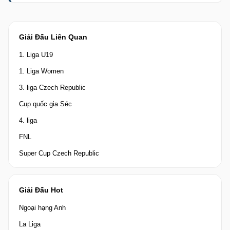
Giải Đấu Liên Quan
1. Liga U19
1. Liga Women
3. liga Czech Republic
Cup quốc gia Séc
4. liga
FNL
Super Cup Czech Republic
Giải Đấu Hot
Ngoại hạng Anh
La Liga