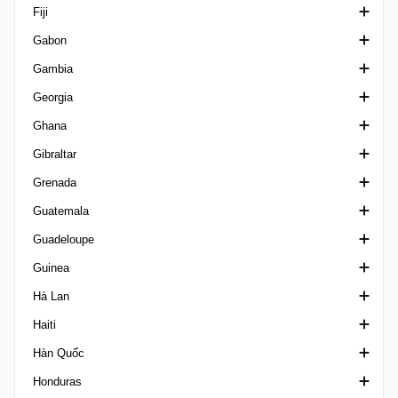
Fiji
Catarinense 3
CAFA Nations Cup
UEFA Women's Championship
COSAFA U20 Championship
Concacaf Women's U17
Kvindeliga
DFB Pokal
VĐQG Estonia
Ngoại hạng Ethiopia
Gabon
Catarinense U20
EAFF E-1 Football Championship
UEFA Women's Championship Qualification
Concacaf Women's U20
DFB Pokal Women
Esiliiga B
VĐQG Fiji
Gambia
Cearense 1
EAFF Football Championship Qualification
UEFA Women's Nations League
Concacaf Women's U20 Qualification
Frauen Bundesliga
VĐQG Gabon
Georgia
Cearense 2
Concacaf Women's World Cup Qualifiers
Oberliga
Hạng nhất Gambia
Ghana
Cearense 3
Copa Centroamericana
Siêu Cúp Đức
VĐQG Georgia
Gibraltar
Cearense U20
Regionalliga Germany
David Kipiani Cup
Cúp Quốc gia Ghana
Grenada
Copa Alagoas
Supercup der Frauen
Erovnuli Liga 2
Ngoại hạng Ghana
Ngoại hạng Gibraltar
Guatemala
Copa do Brasil
U19 Bundesliga
Siêu Cúp Georgia
Siêu Cúp Ghana
Siêu Cúp Gibraltar
Ngoại hạng Grenada
Guadeloupe
Copa do Brasil U17
Liga 3 Georgia
Rock Cup
VĐQG Guatemala
Guinea
Copa do Brasil U20
Primera Division Guatemala
Division d'Honneur
Hà Lan
Copa do Nordeste
VĐQG Guinea
Haiti
Copa Espírito Santo
Derde Divisie
Hàn Quốc
Copa Fares Lopes
VĐQG Hà Lan
Ligue Haitienne Haiti
Honduras
Copa Gaucha
Eerste Divisie
K League 1