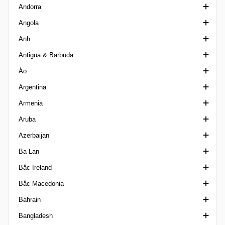
Andorra
Siêu Cúp Ả Rập Xê Út
Second Division A
Cup Albania
Coupe Nationale
AIFF Super Cup India
Angola
Siêu Cúp Ai Cập
Super Cup Albania
VĐQG Algeria
Calcutta Premier Division
VĐQG Andorra
Anh
VĐQG Albania
Ligue 2 Algeria
I-League
2a Divisio
Girabola
Antigua & Barbuda
Reserve League Algeria
I-League 2 India
Copa Constitucio
Hạng Nhất Anh
Áo
Super Cup Algeria
VĐQG Ấn Độ
Super Cup Andorra
Siêu cúp Anh
VĐQG Antigua & Barbuda
Argentina
Santosh Trophy India
Cúp Liên đoàn
Giải hạng hai Áo
Armenia
FA Cup
VĐQG Áo
Cúp quốc gia Argentina
Aruba
FA Trophy England
Cúp Bóng đá Áo
Cúp Siêu giải đấu
Cup Armenia
Azerbaijan
FA Women's League Cup
Frauenliga
VĐQG Argentina, Torneo Betano
Ngoại hạng Armenia
Division di Honor
Ba Lan
FA Youth Cup
Landesliga
Prim B Metro Argentina
Super Cup Armenia
Cúp Bóng đá Azerbaijan
Bắc Ireland
League Cup England
Regionalliga Austria
Primera C
First League Armenia
Ngoại hạng Azerbaijan
Central Youth League
Bắc Macedonia
League One England
Primera D
Birinci Dasta
VĐQG Ba Lan
Championship Northern Ireland
Bahrain
League Two England
Giải hạng nhì Argentina
Cup Poland
Charity Shield
VĐQG Bắc Macedonia
Bangladesh
National League England
Super Copa Argentina
Ekstraliga Women
Irish Cup
Cup North Macedonia
Cúp Nhà vua Bahrain