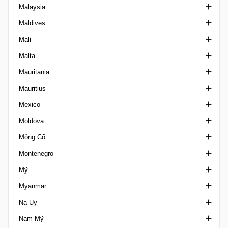
Malaysia
Paraibano U20
Cup Morocco
VĐQG Malawi
Maldives
Paranaense 1
FA Cup Malaysia
Mali
Paranaense 2
Malaysia Cup
VĐQG Maldives
Malta
Paranaense 3
Hạng nhất Malaysia
Ngoại hạng Mali
Mauritania
Paranaense U20
MFL Cup
Challenge Cup Malta
Mauritius
Paulista A1
Super League Malaysia
Challenge League Malta
VĐQG Mauritania
Mexico
Paulista A2
Ngoại hạng Malta
Mauritian League
Moldova
Paulista A3
FA Trophy Malta
Copa MX
Mông Cổ
Paulista A4
Super Cup Malta
Copa por Mexico
Cupa Moldova
Montenegro
Paulista Série B
VĐQG Mexico
VĐQG Moldova
Ngoại hạng Mông Cổ
Mỹ
Paulista U20
Liga de Expansion MX
Liga 1 Moldova
Siêu Cúp Mông Cổ
VĐQG Montenegro
Myanmar
Pernambucano 1
Liga MX Femenil
Cup Montenegro
Nhà nghề Mỹ
Na Uy
Pernambucano 2
Liga Premier Serie A
Second League Montenegro
MLS All-Star
VĐQG Myanmar
Nam Mỹ
Pernambucano 3
Liga Premier Serie B
MLS Next Pro
1. Division Norway