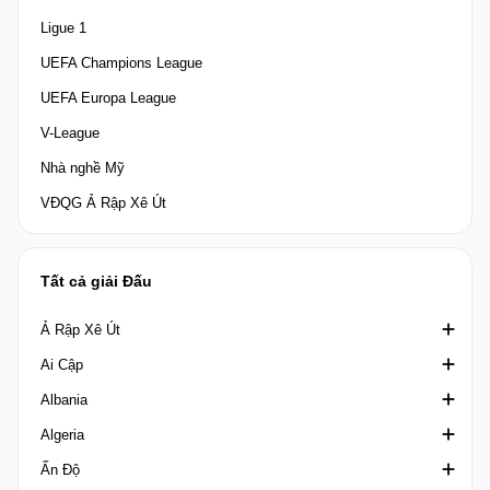
Ligue 1
UEFA Champions League
UEFA Europa League
V-League
Nhà nghề Mỹ
VĐQG Ả Rập Xê Út
Tất cả giải Đấu
Ả Rập Xê Út
Ai Cập
Crown Prince Cup Saudi Arabia
Albania
Division 1 Saudi Arabia
Cúp quốc gia Ai Cập
Algeria
King's Cup Saudi Arabia
Cúp Liên đoàn Ai Cập
1st Division Albania
Ấn Độ
VĐQG Ả Rập Xê Út
Ngoại hạng Ai Cập
2nd Division
Coupe de la Ligue Algeria