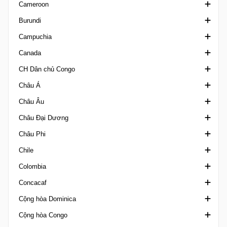
Cameroon
Super League Belgium
Siêu Cúp Bồ Đào Nha
Alagoano 2
Hạng Nhất Bulgaria
Ligue 1 Burkina Faso
Burundi
Third Amateur Division
Segunda Liga
Alagoano U20
Hạng Nhì Bulgaria
VĐQG Cameroon
Campuchia
Taca da Liga
Amapaense Brazil
Hạng Ba Bulgaria
Siêu Cúp Cameroon
Ligue A
Canada
Taca de Portugal
Amazonense 1
Super Cup Bulgaria
Elite Two
Ngoại hạng Campuchia
CH Dân chủ Congo
Taca Revelacao U23
Amazonense 2
Hun Sen Cup
Ngoại hạng Canada
Châu Á
Baiano 1
Canadian Championship
Ligue 1 Congo DR
Châu Âu
Baiano 2
Canadian Soccer League
AFC Challenge Cup
Châu Đại Dương
Baiano U20
League 1 Ontario
AFC Challenge League
U20 Elite League
Châu Phi
Brasileiro de Aspirantes
Northern Super League
AFC Champions League Elite
UEFA Champions League
OFC Champions League
Chile
Brasileiro Feminino A1
PCSL
AFC Champions League Two
UEFA Conference League
OFC Nations Cup
Africa Cup of Nations Qualification
Colombia
Brasileiro U17
AFC U17 Asian Cup
UEFA Europa League
OFC U19 Championship
Africa U20 Cup of Nations
Cúp Chile
Concacaf
Brasileiro U20 A
AFC U17 Asian Cup Qualification
UEFA European Championship
Africa U23 Cup of Nations Qualification
Hạng Nhì Chile
Cúp Colombia
Cộng hòa Dominica
Nữ VĐQG Brazil
AFC U17 Women's Asian Cup
UEFA European Championship Qualifiers
African Football League
VĐQG Chile
VĐQG Colombia
Concacaf Caribbean Club Shield
Cộng hòa Congo
Brasileiro U20 B
AFC U20 Asian Cup
Siêu Cúp Châu Âu
African Games
Hạng 3 Chile
Liga Femenina
Concacaf Caribbean Cup
Cúp Dominica