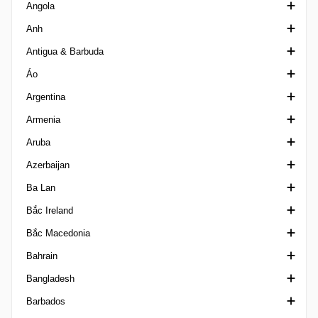
Angola
Siêu Cúp Ai Cập
Super Cup Albania
VĐQG Algeria
Calcutta Premier Division
VĐQG Andorra
Anh
VĐQG Albania
Ligue 2 Algeria
I-League
2a Divisio
Girabola
Antigua & Barbuda
Reserve League Algeria
I-League 2 India
Copa Constitucio
Hạng Nhất Anh
Áo
Super Cup Algeria
VĐQG Ấn Độ
Super Cup Andorra
Siêu cúp Anh
VĐQG Antigua & Barbuda
Argentina
Santosh Trophy India
Cúp Liên đoàn
Giải hạng hai Áo
Armenia
FA Cup
VĐQG Áo
Cúp quốc gia Argentina
Aruba
FA Trophy England
Cúp Bóng đá Áo
Cúp Siêu giải đấu
Cup Armenia
Azerbaijan
FA Women's League Cup
Frauenliga
VĐQG Argentina, Torneo Betano
Ngoại hạng Armenia
Division di Honor
Ba Lan
FA Youth Cup
Landesliga
Prim B Metro Argentina
Super Cup Armenia
Cúp Bóng đá Azerbaijan
Bắc Ireland
League Cup England
Regionalliga Austria
Primera C
First League Armenia
Ngoại hạng Azerbaijan
Central Youth League
Bắc Macedonia
League One England
Primera D
Birinci Dasta
VĐQG Ba Lan
Championship Northern Ireland
Bahrain
League Two England
Giải hạng nhì Argentina
Cup Poland
Charity Shield
VĐQG Bắc Macedonia
Bangladesh
National League England
Super Copa Argentina
Ekstraliga Women
Irish Cup
Cup North Macedonia
Cúp Nhà vua Bahrain
Barbados
National League Cup
Super Copa International
I Liga
League Cup Northern Ireland
Second League North Macedonia
Ngoại hạng Bahrain
Ngoại hạng Bangladesh