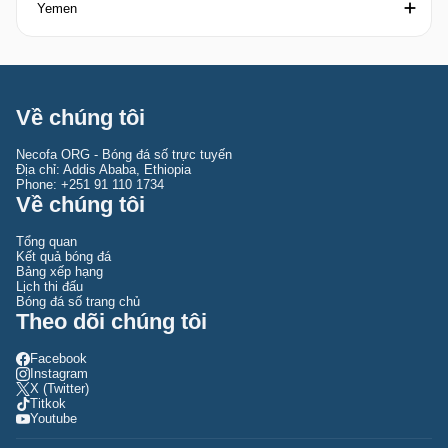
Yemen
The Atlantic Cup
NSW League One
Welsh Cup
Coppa Italia
Ngoại hạng Zimbabwe
Tipsport Malta Cup
Queensland NPL
Coppa Italia Primavera
Yemeni League
Tournoi Maurice Revello
Queensland Premier League
Coppa Italia Serie C
U20 Arab Championship
South Australia NPL Australia
Coppa Italia Serie D
Về chúng tôi
UAE-Qatar Super Shield
South Australia State League 1
Coppa Italia Women
Necofa ORG - Bóng đá số trực tuyến
UEFA/CONMEBOL Club Challenge
Tasmania Northern Championship
Serie A
Địa chỉ: Addis Ababa, Ethiopia
Phone: +251 91 110 1734
Về chúng tôi
WAFF Championship U23
Tasmania NPL
Serie A Women
Women's International Champions Cup
Tasmania Southern Championship
Serie B
Tổng quan
Kết quả bóng đá
Women's Olympic Qualifying Asia
Victoria NPL
Serie C
Bảng xếp hạng
Lịch thi đấu
Women's Olympic Qualifying CAF
Victoria PL 1
Siêu Cúp Ý
Bóng đá số trang chủ
Theo dõi chúng tôi
Women's WC Qualification Intercontinental Play-offs
Western Australia NPL
Serie D
Facebook
Youth Viareggio Cup
Western Australia State League 1
Super Cup Primavera
Instagram
X (Twitter)
Vòng loại Olympic Concacaf
Titkok
Youtube
World Cup nữ