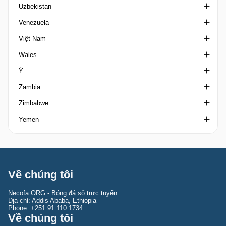
Uzbekistan
Premier League Asia Trophy
Super Cup United Arab Emirates
Capital Territory NPL
Druha Liga
VĐQG Uruguay
Venezuela
Premier League International Cup
Capital Territory NPL 2
Ngoại hạng Ukraina
Copa Uruguay
Cup Uzbekistan
Việt Nam
Qatar-UAE Super Cup
FQPL 3 Metro
Siêu Cúp Ukraina
Segunda Division Uruguay
Pro League Uzbekistan
VĐQG Venezuela
Wales
SAFF Championship
New South Wales NPL
Persha Liga
Super Copa Uruguay
VĐQG Uzbekistan
Copa Venezuela
Siêu Cúp Việt Nam
Ý
SheBelieves Cup
NNSW League 1
U19 League
Super Cup Uzbekistan
Segunda Division Venezuela
V-League
FAW Championship
Zambia
South American Youth Games
Northern NSW NPL
U21 League
Supercopa Venezuela
Hạng nhất Quốc gia
Ngoại hạng xứ Wales
Campionato Primavera 1
Zimbabwe
Southeast Asian Games
Northern Territory Premier League
Cup Quốc Gia Việt Nam
League Cup Wales
Campionato Primavera 2
Ngoại hạng Zambia
Yemen
The Atlantic Cup
NSW League One
Welsh Cup
Coppa Italia
Ngoại hạng Zimbabwe
Tipsport Malta Cup
Queensland NPL
Coppa Italia Primavera
Yemeni League
Tournoi Maurice Revello
Queensland Premier League
Coppa Italia Serie C
U20 Arab Championship
South Australia NPL Australia
Coppa Italia Serie D
Về chúng tôi
UAE-Qatar Super Shield
South Australia State League 1
Coppa Italia Women
Necofa ORG - Bóng đá số trực tuyến
UEFA/CONMEBOL Club Challenge
Tasmania Northern Championship
Serie A
Địa chỉ: Addis Ababa, Ethiopia
Phone: +251 91 110 1734
Về chúng tôi
WAFF Championship U23
Tasmania NPL
Serie A Women