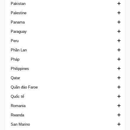
Pakistan
Roraimense
USL 2
CONMEBOL U17
Second League A
J2 League
Sultan Cup
NPFL
Palestine
Sao Paulo Youth Cup
USL Championship
CONMEBOL U17 Femenino
Siêu Cúp Nga
J3 League
Super Cup Oman
Ngoại hạng Pakistan
Panama
Sergipano 1
USL Cup
CONMEBOL U20
Second League B
Siêu Cúp Nhật
West Bank Premier League
Paraguay
Sergipano 2
USL League One
CONMEBOL U20 Femenino
Superliga Women
Japan Football League
LPF
Peru
VĐQG Brazil
USL League Two
Youth Championship
WE League
Copa Paraguay
Phần Lan
hạng nhì Brazil
USL Super League
VĐQG Paraguay
Copa Bicentenario
Pháp
hạng 3 Brazil
USL W League
Division Intermedia
Copa Inca
Kakkonen
Philippines
hạng 4 Brazil
WPSL
Supercopa Paraguay
Hạng Nhất Peru
Kakkosen Cup
Cúp Quốc gia Pháp
Qatar
Sergipano U20
Hạng 2 Peru
Kansallinen Liiga
Cúp Liên đoàn Pháp
Copa Paulino Alcantara
Quần đảo Faroe
Siêu Cúp Brazil
Copa Peru
League Cup Finland
Ligue 1
PFL
Emir Cup Qatar
Quốc tế
Sul-Matogrossense
Supercopa Peru
VĐQG Phần Lan
Ligue 2 France
Qatar Cup
1. Deild Faroe Islands
Romania
Tocantinense
Suomen Cup
National 1
VĐQG Qatar
Ngoại hạng Faroe
Cúp Vô địch Châu Á
Rwanda
Ykkonen
National 2
QFA Cup
Siêu Cúp Faroe
Algarve Cup
Cupa Romaniei
San Marino
Ykkoscup Finland
National 3
Second Division
Logmanssteypid
Arab Club Champions Cup
VĐQG Romania
VĐQG Rwanda