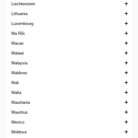
Liechtenstein
Paraense A
LFA First Division
Lithuania
Paraense B1
Cup Liechtenstein
Luxembourg
Paraense B2
VĐQG Lithuania
Ma Rốc
Paraense U20
1 Lyga
VĐQG Luxembourg
Macao
Paraibano 1
Siêu Cúp Lithuania
Cup Luxembourg
VĐQG Ma Rốc
Malawi
Paraibano 2 Brazil
Cup Lithuania
Botola 2
VĐQG Macao
Malaysia
Paraibano U20
Cup Morocco
VĐQG Malawi
Maldives
Paranaense 1
FA Cup Malaysia
Mali
Paranaense 2
Malaysia Cup
VĐQG Maldives
Malta
Paranaense 3
Hạng nhất Malaysia
Ngoại hạng Mali
Mauritania
Paranaense U20
MFL Cup
Challenge Cup Malta
Mauritius
Paulista A1
Super League Malaysia
Challenge League Malta
VĐQG Mauritania
Mexico
Paulista A2
Ngoại hạng Malta
Mauritian League
Moldova
Paulista A3
FA Trophy Malta
Copa MX