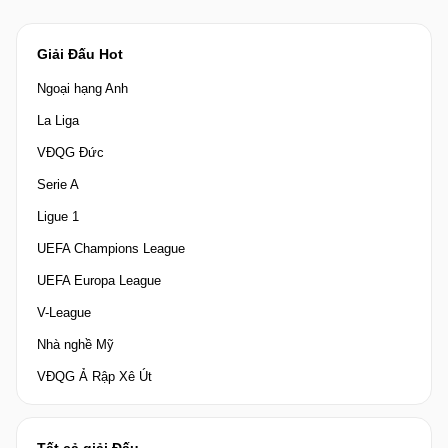
Giải Đấu Hot
Ngoại hạng Anh
La Liga
VĐQG Đức
Serie A
Ligue 1
UEFA Champions League
UEFA Europa League
V-League
Nhà nghề Mỹ
VĐQG Ả Rập Xê Út