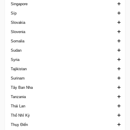
Singapore
Campeones Cup
Supercupa
Highland / Lowland
Cup Serbia
Síp
Caribbean Cup
League Cup Scotland
Prva Liga
Cup Singapore
Slovakia
Giao hữu câu lạc bộ
League One Scotland
VĐQG Serbia
VĐQG Singapore
Hạng nhất Síp
Slovenia
China Cup
Ngoại hạng Scotland
Srpska Liga
League Cup Singapore
Hạng nhì Síp
VĐQG Slovakia
Somalia
Club Friendlies Women
League Two Scotland
Hạng ba Síp
2. liga Slovakia
1. SNL
Sudan
CONMEBOL/UEFA Finalissima
Scottish Cup
Siêu Cup Síp
3. liga Slovakia
2. SNL
hạng Nhất Somalia
Syria
COTIF Tournament
SWF Scottish Cup
Cup Cyprus
Cup Slovakia
3. SNL
Ngoại hạng Sudan
Tajikistan
Emirates Cup
SWPL Cup
I Liga Women
Cup Slovenia
Ngoại hạng Syria
Surinam
FIFA Confederations Cup
VĐQG Tajikistan
Tây Ban Nha
FIFA U17 Women's World Cup
Suriname Major League
Tanzania
Giao hữu
Cúp Nhà vua Tây Ban Nha
Thái Lan
FIFA U20 Women's World Cup
Copa Federacion
Ligi kuu Bara
Thổ Nhĩ Kỳ
Friendlies Women
La Liga
FA Cup Thailand
Thụy Điển
Gulf Cup of Nations
Primera Division Femenina
League Cup Thailand
1. Lig