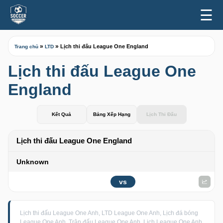
☰
»
»
Lịch thi đấu League One England
Trang chủ
LTD
Lịch thi đấu League One
England
Kết Quả
Bảng Xếp Hạng
Lịch Thi Đấu
Lịch thi đấu League One England
Unknown
vs
Lịch thi đấu League One Anh, LTD League One Anh, Lịch đá bóng
League One Anh, Trận đấu League One Anh, Lịch League One Anh,