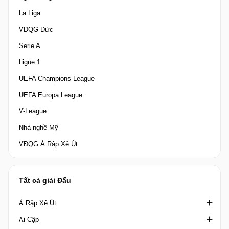
La Liga
VĐQG Đức
Serie A
Ligue 1
UEFA Champions League
UEFA Europa League
V-League
Nhà nghề Mỹ
VĐQG Ả Rập Xê Út
Tất cả giải Đấu
Ả Rập Xê Út
Ai Cập
Crown Prince Cup Saudi Arabia