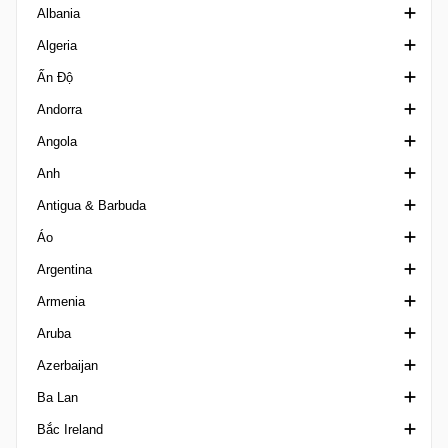
Albania
Division 1 Saudi Arabia
Cúp quốc gia Ai Cập
Algeria
King's Cup Saudi Arabia
Cúp Liên đoàn Ai Cập
1st Division Albania
Ấn Độ
VĐQG Ả Rập Xê Út
Ngoại hạng Ai Cập
2nd Division
Coupe de la Ligue Algeria
Andorra
Siêu Cúp Ả Rập Xê Út
Second Division A
Cup Albania
Coupe Nationale
AIFF Super Cup India
Angola
Siêu Cúp Ai Cập
Super Cup Albania
VĐQG Algeria
Calcutta Premier Division
VĐQG Andorra
Anh
VĐQG Albania
Ligue 2 Algeria
I-League
2a Divisio
Girabola
Antigua & Barbuda
Reserve League Algeria
I-League 2 India
Copa Constitucio
Hạng Nhất Anh
Áo
Super Cup Algeria
VĐQG Ấn Độ
Super Cup Andorra
Siêu cúp Anh
VĐQG Antigua & Barbuda
Argentina
Santosh Trophy India
Cúp Liên đoàn
Giải hạng hai Áo
Armenia
FA Cup
VĐQG Áo
Cúp quốc gia Argentina
Aruba
FA Trophy England
Cúp Bóng đá Áo
Cúp Siêu giải đấu
Cup Armenia
Azerbaijan
FA Women's League Cup
Frauenliga
VĐQG Argentina, Torneo Betano
Ngoại hạng Armenia
Division di Honor
Ba Lan
FA Youth Cup
Landesliga
Prim B Metro Argentina
Super Cup Armenia
Cúp Bóng đá Azerbaijan
Bắc Ireland
League Cup England
Regionalliga Austria
Primera C
First League Armenia
Ngoại hạng Azerbaijan
Central Youth League