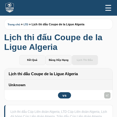
☰
»
»
Lịch thi đấu Coupe de la Ligue Algeria
Trang chủ
LTD
Lịch thi đấu Coupe de la
Ligue Algeria
Kết Quả
Bảng Xếp Hạng
Lịch Thi Đấu
Lịch thi đấu Coupe de la Ligue Algeria
Unknown
vs
Lịch thi đấu Cúp Liên đoàn Algeria, LTD Cúp Liên đoàn Algeria, Lịch
đá bóng Cúp Liên đoàn Algeria, Trận đấu Cúp Liên đoàn Algeria,