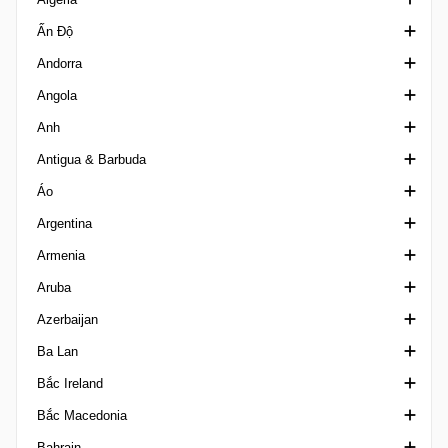
Ấn Độ
VĐQG Ả Rập Xê Út
Ngoại hạng Ai Cập
2nd Division
Coupe de la Ligue Algeria
Andorra
Siêu Cúp Ả Rập Xê Út
Second Division A
Cup Albania
Coupe Nationale
AIFF Super Cup India
Angola
Siêu Cúp Ai Cập
Super Cup Albania
VĐQG Algeria
Calcutta Premier Division
VĐQG Andorra
Anh
VĐQG Albania
Ligue 2 Algeria
I-League
2a Divisio
Girabola
Antigua & Barbuda
Reserve League Algeria
I-League 2 India
Copa Constitucio
Hạng Nhất Anh
Áo
Super Cup Algeria
VĐQG Ấn Độ
Super Cup Andorra
Siêu cúp Anh
VĐQG Antigua & Barbuda
Argentina
Santosh Trophy India
Cúp Liên đoàn
Giải hạng hai Áo
Armenia
FA Cup
VĐQG Áo
Cúp quốc gia Argentina
Aruba
FA Trophy England
Cúp Bóng đá Áo
Cúp Siêu giải đấu
Cup Armenia
Azerbaijan
FA Women's League Cup
Frauenliga
VĐQG Argentina, Torneo Betano
Ngoại hạng Armenia
Division di Honor
Ba Lan
FA Youth Cup
Landesliga
Prim B Metro Argentina
Super Cup Armenia
Cúp Bóng đá Azerbaijan
Bắc Ireland
League Cup England
Regionalliga Austria
Primera C
First League Armenia
Ngoại hạng Azerbaijan
Central Youth League
Bắc Macedonia
League One England
Primera D
Birinci Dasta
VĐQG Ba Lan
Championship Northern Ireland
Bahrain
League Two England
Giải hạng nhì Argentina
Cup Poland
Charity Shield
VĐQG Bắc Macedonia