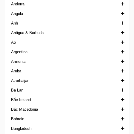
Andorra
Siêu Cúp Ả Rập Xê Út
Second Division A
Cup Albania
Coupe Nationale
AIFF Super Cup India
Angola
Siêu Cúp Ai Cập
Super Cup Albania
VĐQG Algeria
Calcutta Premier Division
VĐQG Andorra
Anh
VĐQG Albania
Ligue 2 Algeria
I-League
2a Divisio
Girabola
Antigua & Barbuda
Reserve League Algeria
I-League 2 India
Copa Constitucio
Hạng Nhất Anh
Áo
Super Cup Algeria
VĐQG Ấn Độ
Super Cup Andorra
Siêu cúp Anh
VĐQG Antigua & Barbuda
Argentina
Santosh Trophy India
Cúp Liên đoàn
Giải hạng hai Áo
Armenia
FA Cup
VĐQG Áo
Cúp quốc gia Argentina
Aruba
FA Trophy England
Cúp Bóng đá Áo
Cúp Siêu giải đấu
Cup Armenia
Azerbaijan
FA Women's League Cup
Frauenliga
VĐQG Argentina, Torneo Betano
Ngoại hạng Armenia
Division di Honor
Ba Lan
FA Youth Cup
Landesliga
Prim B Metro Argentina
Super Cup Armenia
Cúp Bóng đá Azerbaijan
Bắc Ireland
League Cup England
Regionalliga Austria
Primera C
First League Armenia
Ngoại hạng Azerbaijan
Central Youth League
Bắc Macedonia
League One England
Primera D
Birinci Dasta
VĐQG Ba Lan
Championship Northern Ireland
Bahrain
League Two England
Giải hạng nhì Argentina
Cup Poland
Charity Shield
VĐQG Bắc Macedonia
Bangladesh
National League England
Super Copa Argentina
Ekstraliga Women
Irish Cup
Cup North Macedonia
Cúp Nhà vua Bahrain