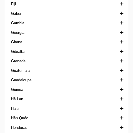
Fiji
Catarinense 3
CAFA Nations Cup
UEFA Women's Championship
COSAFA U20 Championship
Concacaf Women's U17
Kvindeliga
DFB Pokal
VĐQG Estonia
Ngoại hạng Ethiopia
Gabon
Catarinense U20
EAFF E-1 Football Championship
UEFA Women's Championship Qualification
Concacaf Women's U20
DFB Pokal Women
Esiliiga B
VĐQG Fiji
Gambia
Cearense 1
EAFF Football Championship Qualification
UEFA Women's Nations League
Concacaf Women's U20 Qualification
Frauen Bundesliga
VĐQG Gabon
Georgia
Cearense 2
Concacaf Women's World Cup Qualifiers
Oberliga
Hạng nhất Gambia
Ghana
Cearense 3
Copa Centroamericana
Siêu Cúp Đức
VĐQG Georgia
Gibraltar
Cearense U20
Regionalliga Germany
David Kipiani Cup
Cúp Quốc gia Ghana
Grenada
Copa Alagoas
Supercup der Frauen
Erovnuli Liga 2
Ngoại hạng Ghana
Ngoại hạng Gibraltar
Guatemala
Copa do Brasil
U19 Bundesliga
Siêu Cúp Georgia
Siêu Cúp Ghana
Siêu Cúp Gibraltar
Ngoại hạng Grenada
Guadeloupe
Copa do Brasil U17
Liga 3 Georgia
Rock Cup
VĐQG Guatemala
Guinea
Copa do Brasil U20
Primera Division Guatemala
Division d'Honneur
Hà Lan
Copa do Nordeste
VĐQG Guinea
Haiti
Copa Espírito Santo
Derde Divisie
Hàn Quốc
Copa Fares Lopes
VĐQG Hà Lan
Ligue Haitienne Haiti
Honduras
Copa Gaucha
Eerste Divisie
K League 1