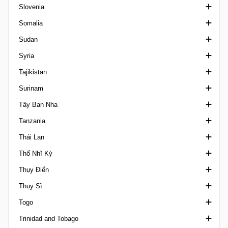
Slovenia
China Cup
Ngoại hạng Scotland
Srpska Liga
League Cup Singapore
Hạng nhì Síp
VĐQG Slovakia
Somalia
Club Friendlies Women
League Two Scotland
Hạng ba Síp
2. liga Slovakia
1. SNL
Sudan
CONMEBOL/UEFA Finalissima
Scottish Cup
Siêu Cup Síp
3. liga Slovakia
2. SNL
hạng Nhất Somalia
Syria
COTIF Tournament
SWF Scottish Cup
Cup Cyprus
Cup Slovakia
3. SNL
Ngoại hạng Sudan
Tajikistan
Emirates Cup
SWPL Cup
I Liga Women
Cup Slovenia
Ngoại hạng Syria
Surinam
FIFA Confederations Cup
VĐQG Tajikistan
Tây Ban Nha
FIFA U17 Women's World Cup
Suriname Major League
Tanzania
Giao hữu
Cúp Nhà vua Tây Ban Nha
Thái Lan
FIFA U20 Women's World Cup
Copa Federacion
Ligi kuu Bara
Thổ Nhĩ Kỳ
Friendlies Women
La Liga
FA Cup Thailand
Thụy Điển
Gulf Cup of Nations
Primera Division Femenina
League Cup Thailand
1. Lig
Thụy Sĩ
International Champions Cup
Primera Division RFEF
VĐQG Thái Lan
2. Lig
VĐQG Thụy Điển
Togo
Islamic Solidarity Games
Segunda Division Spain
Thai Champions Cup
3. Lig Turkey
Damallsvenskan
1. Liga Classic
Trinidad and Tobago
King's Cup
Segunda Division RFEF
Thai League 2
Cup Turkey
Division 2
1. Liga Promotion
VĐQG Togo