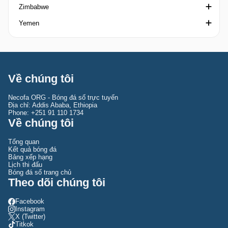
Zimbabwe
Southeast Asian Games
Northern Territory Premier League
Cup Quốc Gia Việt Nam
League Cup Wales
Campionato Primavera 2
Ngoại hạng Zambia
Yemen
The Atlantic Cup
NSW League One
Welsh Cup
Coppa Italia
Ngoại hạng Zimbabwe
Tipsport Malta Cup
Queensland NPL
Coppa Italia Primavera
Yemeni League
Tournoi Maurice Revello
Queensland Premier League
Coppa Italia Serie C
U20 Arab Championship
South Australia NPL Australia
Coppa Italia Serie D
Về chúng tôi
UAE-Qatar Super Shield
South Australia State League 1
Coppa Italia Women
Necofa ORG - Bóng đá số trực tuyến
UEFA/CONMEBOL Club Challenge
Tasmania Northern Championship
Serie A
Địa chỉ: Addis Ababa, Ethiopia
Phone: +251 91 110 1734
Về chúng tôi
WAFF Championship U23
Tasmania NPL
Serie A Women
Women's International Champions Cup
Tasmania Southern Championship
Serie B
Tổng quan
Kết quả bóng đá
Women's Olympic Qualifying Asia
Victoria NPL
Serie C
Bảng xếp hạng
Lịch thi đấu
Women's Olympic Qualifying CAF
Victoria PL 1
Siêu Cúp Ý
Bóng đá số trang chủ
Theo dõi chúng tôi
Women's WC Qualification Intercontinental Play-offs
Western Australia NPL
Serie D
Facebook
Youth Viareggio Cup
Western Australia State League 1
Super Cup Primavera
Instagram
X (Twitter)
Vòng loại Olympic Concacaf
Titkok