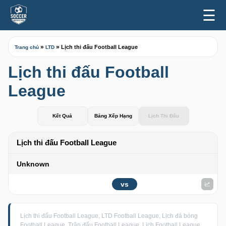
☰
»
»
Lịch thi đấu Football League
Trang chủ
LTD
Lịch thi đấu Football
League
Kết Quả
Bảng Xếp Hạng
Lịch Thi Đấu
Lịch thi đấu Football League
Unknown
vs
Lịch thi đấu Football League, LTD Football League, Lịch đá bóng
Football League, Trận đấu Football League, Lịch Football League,