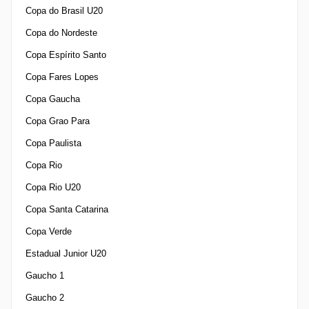
Copa do Brasil U20
Copa do Nordeste
Copa Espírito Santo
Copa Fares Lopes
Copa Gaucha
Copa Grao Para
Copa Paulista
Copa Rio
Copa Rio U20
Copa Santa Catarina
Copa Verde
Estadual Junior U20
Gaucho 1
Gaucho 2