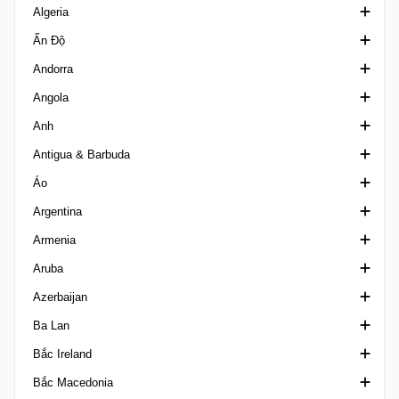
Algeria
King's Cup Saudi Arabia
Cúp Liên đoàn Ai Cập
1st Division Albania
Ấn Độ
VĐQG Ả Rập Xê Út
Ngoại hạng Ai Cập
2nd Division
Coupe de la Ligue Algeria
Andorra
Siêu Cúp Ả Rập Xê Út
Second Division A
Cup Albania
Coupe Nationale
AIFF Super Cup India
Angola
Siêu Cúp Ai Cập
Super Cup Albania
VĐQG Algeria
Calcutta Premier Division
VĐQG Andorra
Anh
VĐQG Albania
Ligue 2 Algeria
I-League
2a Divisio
Girabola
Antigua & Barbuda
Reserve League Algeria
I-League 2 India
Copa Constitucio
Hạng Nhất Anh
Áo
Super Cup Algeria
VĐQG Ấn Độ
Super Cup Andorra
Siêu cúp Anh
VĐQG Antigua & Barbuda
Argentina
Santosh Trophy India
Cúp Liên đoàn
Giải hạng hai Áo
Armenia
FA Cup
VĐQG Áo
Cúp quốc gia Argentina
Aruba
FA Trophy England
Cúp Bóng đá Áo
Cúp Siêu giải đấu
Cup Armenia
Azerbaijan
FA Women's League Cup
Frauenliga
VĐQG Argentina, Torneo Betano
Ngoại hạng Armenia
Division di Honor
Ba Lan
FA Youth Cup
Landesliga
Prim B Metro Argentina
Super Cup Armenia
Cúp Bóng đá Azerbaijan
Bắc Ireland
League Cup England
Regionalliga Austria
Primera C
First League Armenia
Ngoại hạng Azerbaijan
Central Youth League
Bắc Macedonia
League One England
Primera D
Birinci Dasta
VĐQG Ba Lan
Championship Northern Ireland