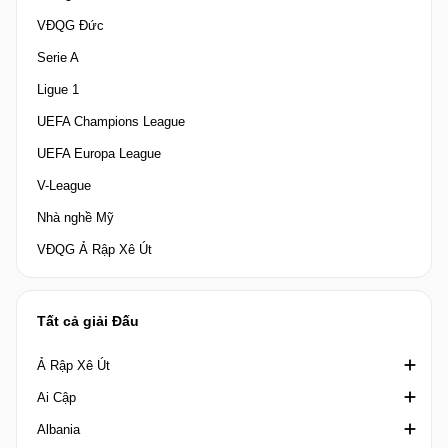
VĐQG Đức
Serie A
Ligue 1
UEFA Champions League
UEFA Europa League
V-League
Nhà nghề Mỹ
VĐQG Ả Rập Xê Út
Tất cả giải Đấu
Ả Rập Xê Út
Ai Cập
Crown Prince Cup Saudi Arabia
Albania
Division 1 Saudi Arabia
Cúp quốc gia Ai Cập