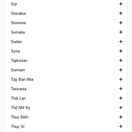
Síp
Caribbean Cup
League Cup Scotland
Prva Liga
Cup Singapore
Slovakia
Giao hữu câu lạc bộ
League One Scotland
VĐQG Serbia
VĐQG Singapore
Hạng nhất Síp
Slovenia
China Cup
Ngoại hạng Scotland
Srpska Liga
League Cup Singapore
Hạng nhì Síp
VĐQG Slovakia
Somalia
Club Friendlies Women
League Two Scotland
Hạng ba Síp
2. liga Slovakia
1. SNL
Sudan
CONMEBOL/UEFA Finalissima
Scottish Cup
Siêu Cup Síp
3. liga Slovakia
2. SNL
hạng Nhất Somalia
Syria
COTIF Tournament
SWF Scottish Cup
Cup Cyprus
Cup Slovakia
3. SNL
Ngoại hạng Sudan
Tajikistan
Emirates Cup
SWPL Cup
I Liga Women
Cup Slovenia
Ngoại hạng Syria
Surinam
FIFA Confederations Cup
VĐQG Tajikistan
Tây Ban Nha
FIFA U17 Women's World Cup
Suriname Major League
Tanzania
Giao hữu
Cúp Nhà vua Tây Ban Nha
Thái Lan
FIFA U20 Women's World Cup
Copa Federacion
Ligi kuu Bara
Thổ Nhĩ Kỳ
Friendlies Women
La Liga
FA Cup Thailand
Thụy Điển
Gulf Cup of Nations
Primera Division Femenina
League Cup Thailand
1. Lig
Thụy Sĩ
International Champions Cup
Primera Division RFEF
VĐQG Thái Lan
2. Lig
VĐQG Thụy Điển