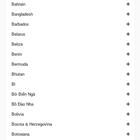
Bahrain
League Two England
Giải hạng nhì Argentina
Cup Poland
Charity Shield
VĐQG Bắc Macedonia
Bangladesh
National League England
Super Copa Argentina
Ekstraliga Women
Irish Cup
Cup North Macedonia
Cúp Nhà vua Bahrain
Barbados
National League Cup
Super Copa International
I Liga
League Cup Northern Ireland
Second League North Macedonia
Ngoại hạng Bahrain
Ngoại hạng Bangladesh
Belarus
National League N / S England
Torneo Federal A Argentina
II Liga
VĐQG Bắc Ireland
Siêu Cúp Bahrain
Federation Cup Bangladesh
Ngoại hạng Barbados
Belize
Non League Div One
Torneo Promocional Amateur
III Liga
Premier Intermediate League
Federation Cup Bahrain
Giải Bóng đá hạng Nhất Belarus
Benin
Non League Premier
Torneo Proyeccion
Super Cup Poland
Premiership Women
Cúp Bóng đá Belarus
Ngoại hạng Belize
Bermuda
Ngoại hạng Anh
Trofeo de Campeones
Ngoại hạng Belarus, Vysshaya Liga
Ngoại hạng Benin
Bhutan
Professional Development League
2. Division Belarus
Ngoại hạng Bermuda
Bỉ
U18 Premier League
Siêu Cúp Belarus
Ngoại hạng Bhutan
Bờ Biển Ngà
Women’s FA Community Shield
Reserve League Belarus
Super League Bhutan
Giải hạng Nhì Bỉ
Bồ Đào Nha
Women's FA Cup
Cúp Bóng đá Bỉ
VĐQG Bờ Biển Ngà
Bolivia
Women's Super League
First Amateur Division
1a Divisao Women
Bosnia & Herzegovina
WSL 2
First Division A
Campeonato de Portugal Prio
Cúp bóng đá Bolivia
Botswana
VĐQG Bỉ
Juniores U19
Giải hạng nhất Bolivia
Ngoại hạng Bosnia và Herzegovina