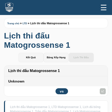
☰
»
»
Lịch thi đấu Matogrossense 1
Trang chủ
LTD
Lịch thi đấu
Matogrossense 1
Kết Quả
Bảng Xếp Hạng
Lịch Thi Đấu
Lịch thi đấu Matogrossense 1
Unknown
vs
Lịch thi đấu Matogrossense 1, LTD Matogrossense 1, Lịch đá bóng
Matogrossense 1, Trận đấu Matogrossense 1, Lịch Matogrossense