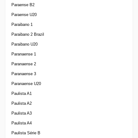
Paraense B2
Paraense U20
Paraibano 1
Paraibano 2 Brazil
Paraibano U20
Paranaense 1
Paranaense 2
Paranaense 3
Paranaense U20
Paulista A1
Paulista A2
Paulista A3
Paulista A4
Paulista Série B