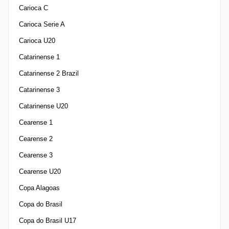
Carioca C
Carioca Serie A
Carioca U20
Catarinense 1
Catarinense 2 Brazil
Catarinense 3
Catarinense U20
Cearense 1
Cearense 2
Cearense 3
Cearense U20
Copa Alagoas
Copa do Brasil
Copa do Brasil U17