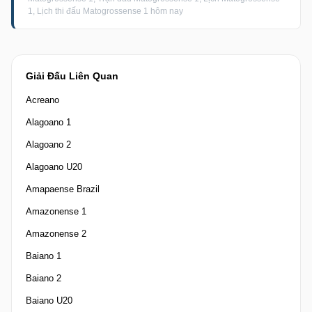
1, Lịch thi đấu Matogrossense 1 hôm nay
Giải Đấu Liên Quan
Acreano
Alagoano 1
Alagoano 2
Alagoano U20
Amapaense Brazil
Amazonense 1
Amazonense 2
Baiano 1
Baiano 2
Baiano U20