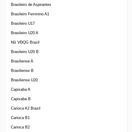
Brasileiro de Aspirantes
Brasileiro Feminino A1
Brasileiro U17
Brasileiro U20 A
Nữ VĐQG Brazil
Brasileiro U20 B
Brasiliense A
Brasiliense B
Brasiliense U20
Capixaba A
Capixaba B
Carioca A2 Brazil
Carioca B1
Carioca B2