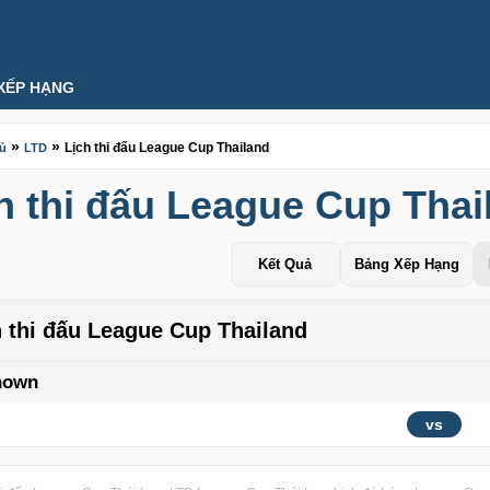
XẾP HẠNG
»
»
Lịch thi đấu League Cup Thailand
hủ
LTD
h thi đấu League Cup Thai
Kết Quả
Bảng Xếp Hạng
h thi đấu League Cup Thailand
nown
vs