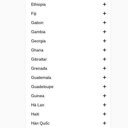
Ethiopia
Catarinense 2 Brazil
Asian Games
UEFA Women's Champions League
COSAFA Cup
Concacaf W Gold Cup Qualification
Ngoại hạng Đan Mạch
DFB Junioren Pokal
Siêu cúp Ecuador
Esiliiga A
Ngoại hạng Eswatini
Fiji
Catarinense 3
CAFA Nations Cup
UEFA Women's Championship
COSAFA U20 Championship
Concacaf Women's U17
Kvindeliga
DFB Pokal
VĐQG Estonia
Ngoại hạng Ethiopia
UEFA Women's Championship
Gabon
Catarinense U20
EAFF E-1 Football Championship
Concacaf Women's U20
DFB Pokal Women
Esiliiga B
VĐQG Fiji
Qualification
EAFF Football Championship
Concacaf Women's U20
Gambia
Cearense 1
UEFA Women's Nations League
Frauen Bundesliga
VĐQG Gabon
Qualification
Qualification
Concacaf Women's World Cup
Georgia
Cearense 2
Oberliga
Hạng nhất Gambia
Qualifiers
Ghana
Cearense 3
Copa Centroamericana
Siêu Cúp Đức
VĐQG Georgia
Gibraltar
Cearense U20
Regionalliga Germany
David Kipiani Cup
Cúp Quốc gia Ghana
Grenada
Copa Alagoas
Supercup der Frauen
Erovnuli Liga 2
Ngoại hạng Ghana
Ngoại hạng Gibraltar
Guatemala
Copa do Brasil
U19 Bundesliga
Siêu Cúp Georgia
Siêu Cúp Ghana
Siêu Cúp Gibraltar
Ngoại hạng Grenada
Guadeloupe
Copa do Brasil U17
Liga 3 Georgia
Rock Cup
VĐQG Guatemala
Guinea
Copa do Brasil U20
Primera Division Guatemala
Division d'Honneur
Hà Lan
Copa do Nordeste
VĐQG Guinea
Haiti
Copa Espírito Santo
Derde Divisie
Hàn Quốc
Copa Fares Lopes
VĐQG Hà Lan
Ligue Haitienne Haiti