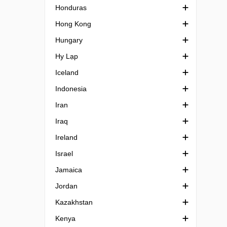
Honduras
Copa Gaucha
Eerste Divisie
K League 1
Hong Kong
Copa Grao Para
Eredivisie Women
K League 2
VĐQG Honduras
Hungary
Copa Paulista
KNVB Beker Netherlands
K League Cup
FA Cup Hong Kong
Hy Lạp
Copa Rio
Siêu Cúp Hà Lan
Cúp Quốc Gia Hàn Quốc
Ngoại hạng Hong Kong
VĐQG Hungary
Iceland
Copa Rio U20
Reserve League Netherlands
K3 League
HKFA 1st Division
Magyar Kupa
Cúp Quốc gia Hy Lạp
Indonesia
Copa Santa Catarina
Tweede Divisie
WK-League
Sapling Cup
NB II
Football League
1. Deild Iceland
Iran
Copa Verde
U18 Divisie 1 Netherlands
Senior Shield
NB III
VĐQG Hy Lạp
VĐQG Iceland
VĐQG Indonesia
Iraq
Estadual Junior U20
U19 Divisie 1
HKPL Cup
Hạng Nhì Hy Lạp
2. Deild
Liga 2 Indonesia
Azadegan League
Ireland
Gaucho 1
U21 Divisie 1 Netherlands
Gamma Ethniki
Besta deild Women
Piala Indonesia
VĐQG Iran
VĐQG I-rắc
Israel
Gaucho 2
Cup Iceland
Piala Presiden
Siêu Cúp Iran
FAI Cup
Jamaica
Gaucho 3
Fotbolti.net Cup A
Hazfi Cup
FAI President's Cup
Liga Alef
Jordan
Goiano 1
League Cup Iceland
First Division
Ngoại hạng Israel
Ngoại hạng Jamaica
Kazakhstan
Goiano 2
Reykjavik Cup
Ngoại hạng Ireland
Liga Leumit
Ngoại hạng Jordan
Kenya
Goiano 3
Super Cup Iceland
League Cup Ireland
State Cup
Cup Jordan
1. Division Kazakhstan