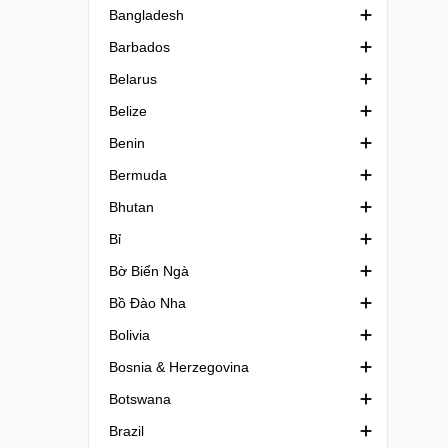
Bangladesh
National League England
Super Copa Argentina
Ekstraliga Women
Irish Cup
Cup North Macedonia
Cúp Nhà vua Bahrain
Barbados
National League Cup
Super Copa International
I Liga
League Cup Northern Ireland
Second League North Macedonia
Ngoại hạng Bahrain
Ngoại hạng Bangladesh
Belarus
National League N / S England
Torneo Federal A Argentina
II Liga
VĐQG Bắc Ireland
Siêu Cúp Bahrain
Federation Cup Bangladesh
Ngoại hạng Barbados
Belize
Non League Div One
Torneo Promocional Amateur
III Liga
Premier Intermediate League
Federation Cup Bahrain
Giải Bóng đá hạng Nhất Belarus
Benin
Non League Premier
Torneo Proyeccion
Super Cup Poland
Premiership Women
Cúp Bóng đá Belarus
Ngoại hạng Belize
Bermuda
Ngoại hạng Anh
Trofeo de Campeones
Ngoại hạng Belarus, Vysshaya Liga
Ngoại hạng Benin
Bhutan
Professional Development League
2. Division Belarus
Ngoại hạng Bermuda
Bỉ
U18 Premier League
Siêu Cúp Belarus
Ngoại hạng Bhutan
Bờ Biển Ngà
Women’s FA Community Shield
Reserve League Belarus
Super League Bhutan
Giải hạng Nhì Bỉ
Bồ Đào Nha
Women's FA Cup
Cúp Bóng đá Bỉ
VĐQG Bờ Biển Ngà
Bolivia
Women's Super League
First Amateur Division
1a Divisao Women
Bosnia & Herzegovina
WSL 2
First Division A
Campeonato de Portugal Prio
Cúp bóng đá Bolivia
Botswana
VĐQG Bỉ
Juniores U19
Giải hạng nhất Bolivia
Ngoại hạng Bosnia và Herzegovina
Brazil
Provincial
Liga 3 Portugal
Nacional B Bolivia
Cúp bóng đá Bosna và Hercegovina
Ngoại hạng Botswana